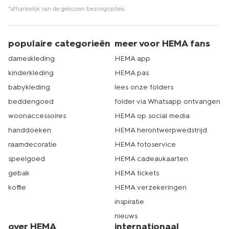
*afhankelijk van de gekozen bezorgopties
populaire categorieën
meer voor HEMA fans
dameskleding
HEMA app
kinderkleding
HEMA pas
babykleding
lees onze folders
beddengoed
folder via Whatsapp ontvangen
woonaccessoires
HEMA op social media
handdoeken
HEMA herontwerpwedstrijd
raamdecoratie
HEMA fotoservice
speelgoed
HEMA cadeaukaarten
gebak
HEMA tickets
koffie
HEMA verzekeringen
inspiratie
nieuws
over HEMA
internationaal