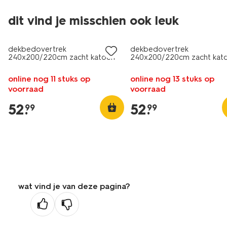
dit vind je misschien ook leuk
dekbedovertrek
dekbedovertrek
240x200/220cm zacht katoen
240x200/220cm zacht kat
lichtgroen
perzik
online nog 11 stuks op
online nog 13 stuks op
voorraad
voorraad
52
.
52
.
99
99
wat vind je van deze pagina?