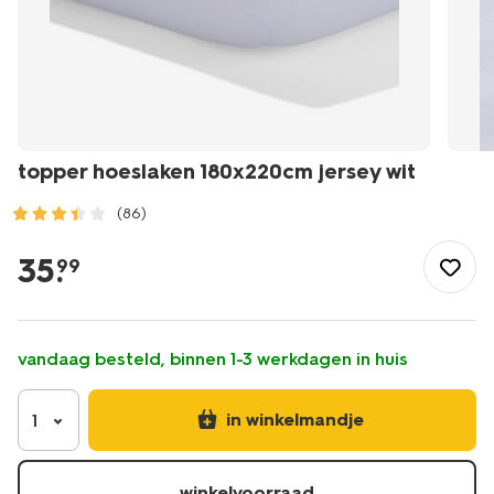
topper hoeslaken 180x220cm jersey wit
(86)
/wonen-
slapen/slapen/hoeslaken/topper-
35
.
99
hoeslaken-
180x220cm-
jersey-
wit-
vandaag besteld, binnen 1-3 werkdagen in huis
5190115.html
in winkelmandje
1
winkelvoorraad