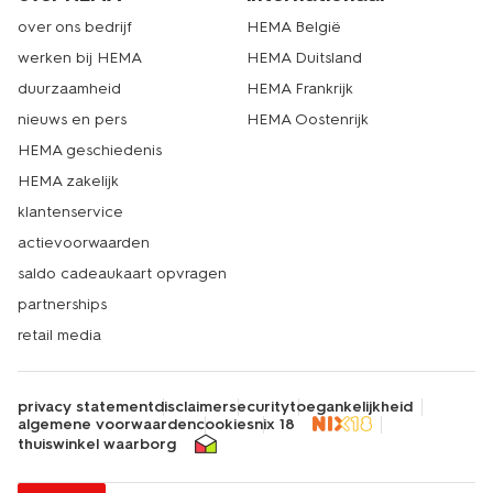
over ons bedrijf
HEMA België
werken bij HEMA
HEMA Duitsland
duurzaamheid
HEMA Frankrijk
nieuws en pers
HEMA Oostenrijk
HEMA geschiedenis
HEMA zakelijk
klantenservice
actievoorwaarden
saldo cadeaukaart opvragen
partnerships
retail media
privacy statement
disclaimer
security
toegankelijkheid
algemene voorwaarden
cookies
nix 18
thuiswinkel waarborg