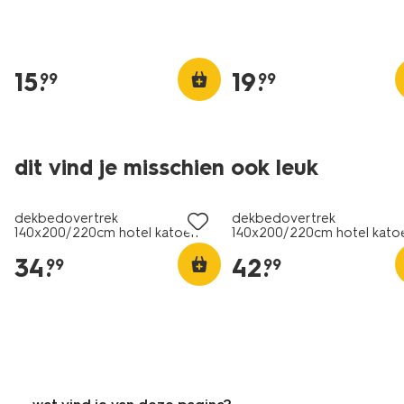
15
.
19
.
99
99
30% korting
30% korting
dit vind je misschien ook leuk
met je HEMA pas
met je HEMA pas
dekbedovertrek
dekbedovertrek
140x200/220cm hotel katoen
140x200/220cm hotel kato
percal wit
satijn wit
34
.
42
.
99
99