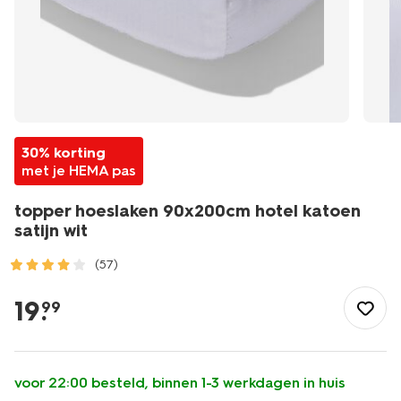
30% korting
met je HEMA pas
topper hoeslaken 90x200cm hotel katoen
satijn wit
(57)
/wonen-
slapen/slapen/hoeslaken/topper-
19
.
99
hoeslaken-
90x200cm-
hotel-
katoen-
voor 22:00 besteld, binnen 1-3 werkdagen in huis
satijn-