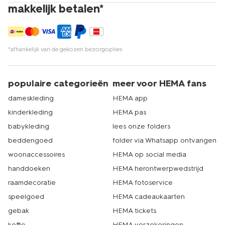
makkelijk betalen*
*afhankelijk van de gekozen bezorgopties
populaire categorieën
meer voor HEMA fans
dameskleding
HEMA app
kinderkleding
HEMA pas
babykleding
lees onze folders
beddengoed
folder via Whatsapp ontvangen
woonaccessoires
HEMA op social media
handdoeken
HEMA herontwerpwedstrijd
raamdecoratie
HEMA fotoservice
speelgoed
HEMA cadeaukaarten
gebak
HEMA tickets
koffie
HEMA verzekeringen