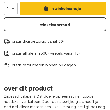
wit-
5180114.html
in winkelmandje
1
winkelvoorraad
gratis thuisbezorgd vanaf 30.-
gratis afhalen in 500+ winkels vanaf 15.-
gratis retourneren binnen 30 dagen
over dit product
Zijdezacht slapen? Dat doe je op een satijnen topper
hoeslaken van katoen. Door de natuurlijke glans heeft je
bed niet alleen meteen een luxe uitstraling, het ligt ook nog