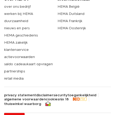
over ons bedrijf
HEMA België
werken bij HEMA
HEMA Duitsland
duurzaamheid
HEMA Frankrijk
nieuws en pers
HEMA Oostenrijk
HEMA geschiedenis
HEMA zakelijk
klantenservice
actievoorwaarden
saldo cadeaukaart opvragen
partnerships
retail media
privacy statement
disclaimer
security
toegankelijkheid
algemene voorwaarden
cookies
nix 18
thuiswinkel waarborg