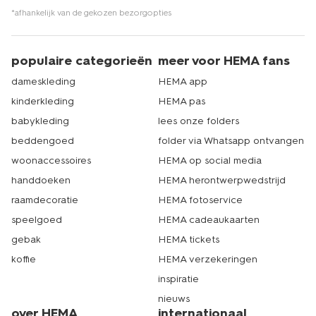
*afhankelijk van de gekozen bezorgopties
populaire categorieën
meer voor HEMA fans
dameskleding
HEMA app
kinderkleding
HEMA pas
babykleding
lees onze folders
beddengoed
folder via Whatsapp ontvangen
woonaccessoires
HEMA op social media
handdoeken
HEMA herontwerpwedstrijd
raamdecoratie
HEMA fotoservice
speelgoed
HEMA cadeaukaarten
gebak
HEMA tickets
koffie
HEMA verzekeringen
inspiratie
nieuws
over HEMA
internationaal