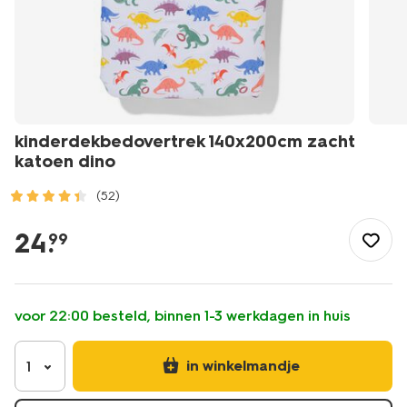
kinderdekbedovertrek 140x200cm zacht
katoen dino
(52)
/wonen-
slapen/slapen/kinderbeddengoed/dekbedovertrekken/kinde
24
.
99
140x200cm-
zacht-
katoen-
dino-
voor 22:00 besteld, binnen 1-3 werkdagen in huis
5730215.html
in winkelmandje
1