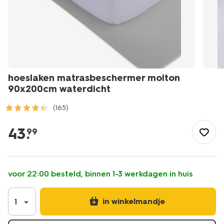
hoeslaken matrasbeschermer molton
90x200cm waterdicht
(165)
/wonen-
slapen/slapen/molton/hoeslaken-
43
.
99
matrasbeschermer-
molton-
90x200cm-
waterdicht-
voor 22:00 besteld, binnen 1-3 werkdagen in huis
5190165.html
in winkelmandje
1