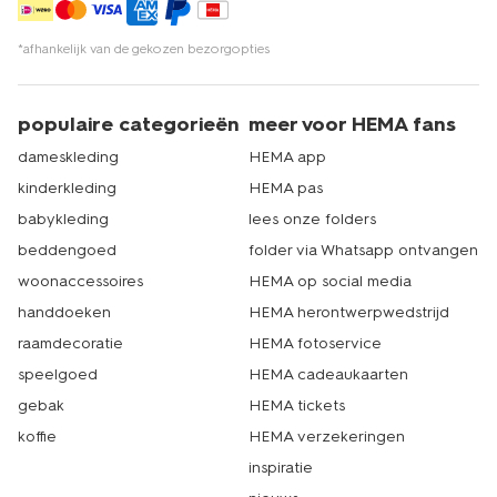
*afhankelijk van de gekozen bezorgopties
populaire categorieën
meer voor HEMA fans
dameskleding
HEMA app
kinderkleding
HEMA pas
babykleding
lees onze folders
beddengoed
folder via Whatsapp ontvangen
woonaccessoires
HEMA op social media
handdoeken
HEMA herontwerpwedstrijd
raamdecoratie
HEMA fotoservice
speelgoed
HEMA cadeaukaarten
gebak
HEMA tickets
koffie
HEMA verzekeringen
inspiratie