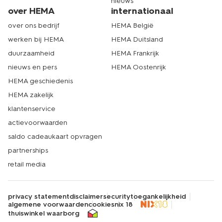
nieuws
over HEMA
internationaal
over ons bedrijf
HEMA België
werken bij HEMA
HEMA Duitsland
duurzaamheid
HEMA Frankrijk
nieuws en pers
HEMA Oostenrijk
HEMA geschiedenis
HEMA zakelijk
klantenservice
actievoorwaarden
saldo cadeaukaart opvragen
partnerships
retail media
privacy statement
disclaimer
security
toegankelijkheid
algemene voorwaarden
cookies
nix 18
thuiswinkel waarborg