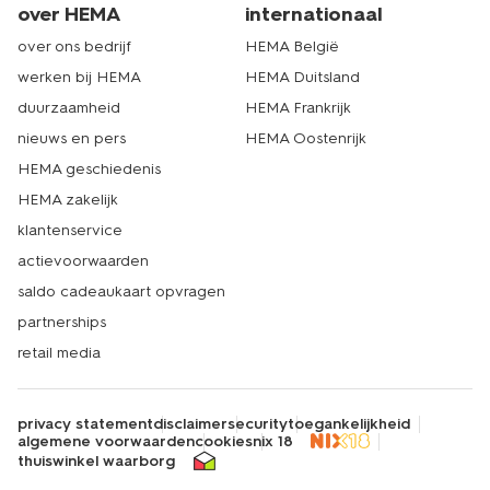
over HEMA
internationaal
over ons bedrijf
HEMA België
werken bij HEMA
HEMA Duitsland
duurzaamheid
HEMA Frankrijk
nieuws en pers
HEMA Oostenrijk
HEMA geschiedenis
HEMA zakelijk
klantenservice
actievoorwaarden
saldo cadeaukaart opvragen
partnerships
retail media
privacy statement
disclaimer
security
toegankelijkheid
algemene voorwaarden
cookies
nix 18
thuiswinkel waarborg