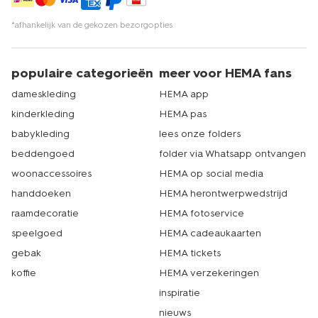
*afhankelijk van de gekozen bezorgopties
populaire categorieën
meer voor HEMA fans
dameskleding
HEMA app
kinderkleding
HEMA pas
babykleding
lees onze folders
beddengoed
folder via Whatsapp ontvangen
woonaccessoires
HEMA op social media
handdoeken
HEMA herontwerpwedstrijd
raamdecoratie
HEMA fotoservice
speelgoed
HEMA cadeaukaarten
gebak
HEMA tickets
koffie
HEMA verzekeringen
inspiratie
nieuws