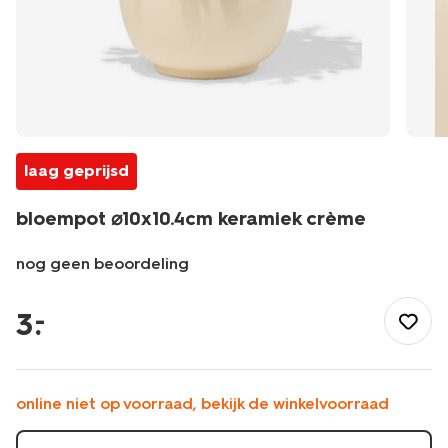
laag geprijsd
bloempot ⌀10x10.4cm keramiek crème
nog geen beoordeling
/wonen-
slapen/wonen/bloempot/bloempot-
3
.
–
%E2%8C%8010x10.4cm-
keramiek-
creme-
13325077.html
online niet op voorraad, bekijk de winkelvoorraad