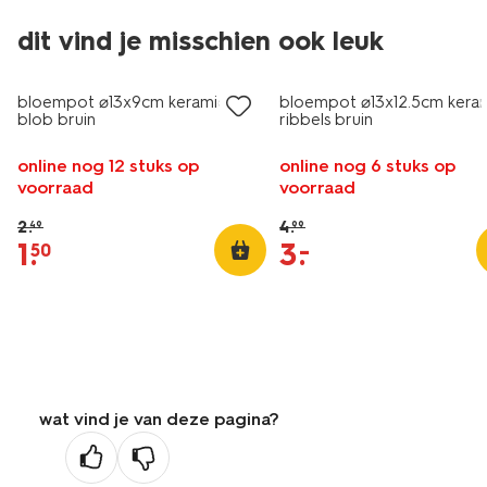
dit vind je misschien ook leuk
korting
sale
bloempot ⌀13x9cm keramiek
bloempot ⌀13x12.5cm kera
blob bruin
ribbels bruin
online nog 12 stuks op
online nog 6 stuks op
voorraad
voorraad
2
.
4
.
49
99
1
.
3
.
–
50
wat vind je van deze pagina?