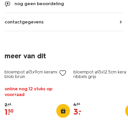
nog geen beoordeling
contactgegevens
meer van dit
korting
sale
bloempot ⌀13x9cm keramiek
bloempot ⌀13x12.5cm kera
blob bruin
ribbels grijs
online nog 12 stuks op
voorraad
4
.
2
.
99
49
3
.
–
1
.
50