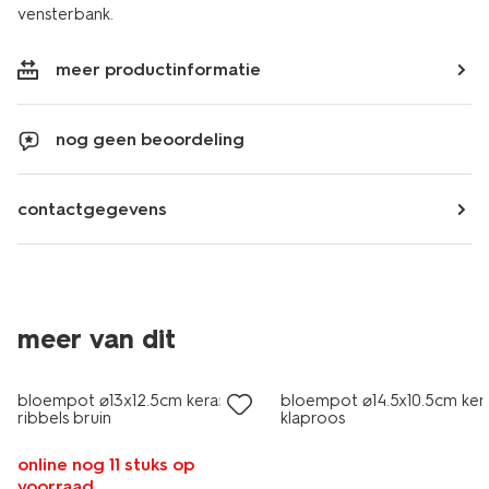
vensterbank.
meer productinformatie
nog geen beoordeling
contactgegevens
meer van dit
sale
korting
bloempot ⌀13x12.5cm keramiek
bloempot ⌀14.5x10.5cm ker
ribbels bruin
klaproos
online nog 11 stuks op
voorraad