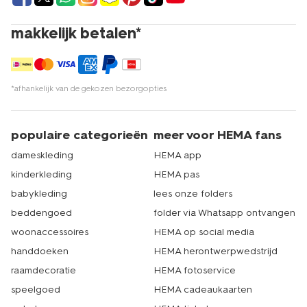
makkelijk betalen*
*afhankelijk van de gekozen bezorgopties
populaire categorieën
meer voor HEMA fans
dameskleding
HEMA app
kinderkleding
HEMA pas
babykleding
lees onze folders
beddengoed
folder via Whatsapp ontvangen
woonaccessoires
HEMA op social media
handdoeken
HEMA herontwerpwedstrijd
raamdecoratie
HEMA fotoservice
speelgoed
HEMA cadeaukaarten