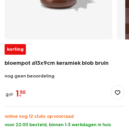
korting
bloempot ⌀13x9cm keramiek blob bruin
nog geen beoordeling
/wonen-
slapen/wonen/bloempot/bloempot-
1
.
50
2
.
49
%E2%8C%8013x9cm-
keramiek-
blob-
bruin-
online nog 12 stuks op voorraad
13326028.html
voor 22:00 besteld, binnen 1-3 werkdagen in huis