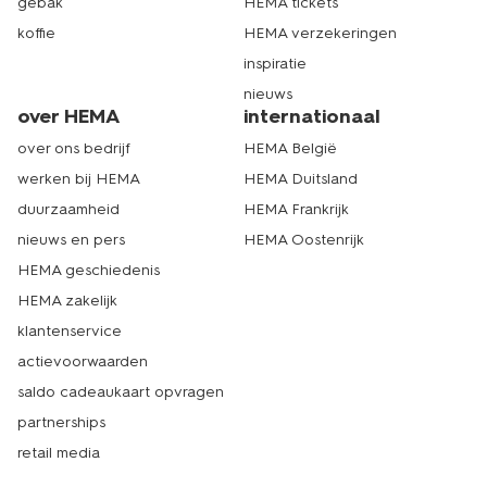
gebak
HEMA tickets
koffie
HEMA verzekeringen
inspiratie
nieuws
over HEMA
internationaal
over ons bedrijf
HEMA België
werken bij HEMA
HEMA Duitsland
duurzaamheid
HEMA Frankrijk
nieuws en pers
HEMA Oostenrijk
HEMA geschiedenis
HEMA zakelijk
klantenservice
actievoorwaarden
saldo cadeaukaart opvragen
partnerships
retail media