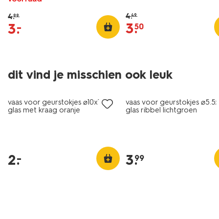
4
.
4
.
49
99
3
.
3
.
–
50
dit vind je misschien ook leuk
laag geprijsd
vaas voor geurstokjes ⌀10x12cm
vaas voor geurstokjes ⌀5.5
glas met kraag oranje
glas ribbel lichtgroen
2
.
3
.
–
99