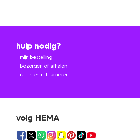
hulp nodig?
mijn bestelling
bezorgen of afhalen
ruilen en retourneren
volg HEMA