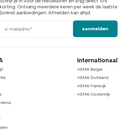
Schrijf je in voor de nieuwsbrief en krijg direct 10%
korting. Ontvang meerdere keren per week de laatste
(online) aanbiedingen. Afmelden kan altijd.
e-
aanmelden
mailadres
A
internationaal
jf
HEMA België
EMA
HEMA Duitsland
d
HEMA Frankrijk
s
HEMA Oostenrijk
denis
e
rden