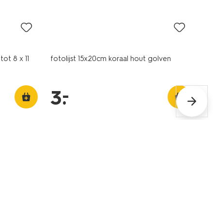
laag geprijsd
tot 8 x 11
fotolijst 15x20cm koraal hout golven
–
3
.