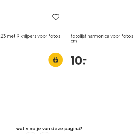
23 met 9 knijpers voor foto's
fotolijst harmonica voor foto's 
cm
–
10
.
wat vind je van deze pagina?