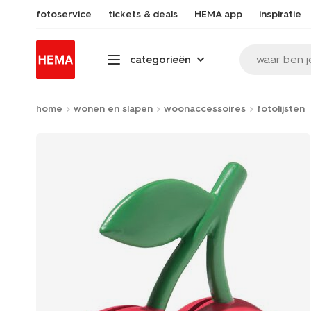
fotoservice
tickets & deals
HEMA app
inspiratie
waar ben j
categorieën
home
wonen en slapen
woonaccessoires
fotolijsten