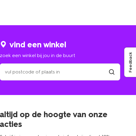
vind een winkel
Feedback
zoek een winkel bij jou in de buurt
zoek
een
winkel
vind
winkel
bij
jou
in
de
buurt
altijd op de hoogte van onze
acties