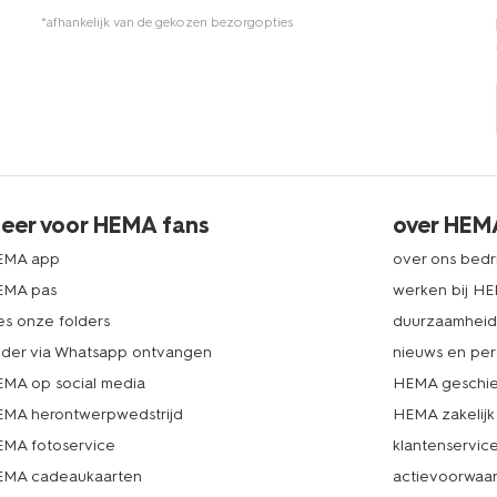
*afhankelijk van de gekozen bezorgopties
eer voor HEMA fans
over HEM
EMA app
over ons bedri
EMA pas
werken bij H
es onze folders
duurzaamhei
lder via Whatsapp ontvangen
nieuws en per
MA op social media
HEMA geschie
MA herontwerpwedstrijd
HEMA zakelijk
MA fotoservice
klantenservic
MA cadeaukaarten
actievoorwaa