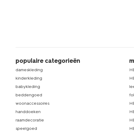
populaire categorieën
m
dameskleding
H
kinderkleding
H
babykleding
le
beddengoed
fo
woonaccessoires
HE
handdoeken
HE
raamdecoratie
HE
speelgoed
HE