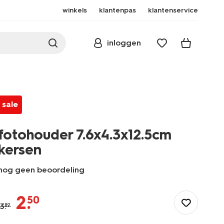
winkels
klantenpas
klantenservice
inloggen
sale
fotohouder 7.6x4.3x12.5cm
kersen
nog geen beoordeling
/wonen-
slapen/wonen/fotolijsten/fotohouder-
2
.
50
7.6x4.3x12.5cm-
3
.
89
kersen-