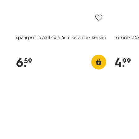
spaarpot 15.3x8.4x14.4cm keramiek kersen
fotorek 35x
6
.
4
.
59
99