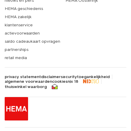
nieuws en pers
HEMA Oostenrijk
HEMA geschiedenis
HEMA zakelijk
klantenservice
actievoorwaarden
saldo cadeaukaart opvragen
partnerships
retail media
privacy statement
disclaimer
security
toegankelijkheid
algemene voorwaarden
cookies
nix 18
thuiswinkel waarborg