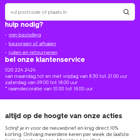
zoek
een
winkel
vind
hulp nodig?
winkel
bij
jou
mijn bestelling
in
de
bezorgen of afhalen
buurt
ruilen en retourneren
bel onze klantenservice
020 224 2424
van maandag tot en met vrijdag van 8.30 tot 21.00 uur
zaterdag van 09.00 tot 18.00 uur
* raamdecoratie van 10.00 tot 18.00 uur
altijd op de hoogte van onze acties
Schrijf je in voor de nieuwsbrief en krijg direct 10%
korting. Ontvang meerdere keren per week de laatste