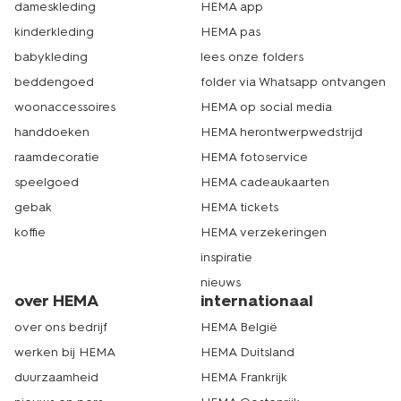
dameskleding
HEMA app
kinderkleding
HEMA pas
babykleding
lees onze folders
beddengoed
folder via Whatsapp ontvangen
woonaccessoires
HEMA op social media
handdoeken
HEMA herontwerpwedstrijd
raamdecoratie
HEMA fotoservice
speelgoed
HEMA cadeaukaarten
gebak
HEMA tickets
koffie
HEMA verzekeringen
inspiratie
nieuws
over HEMA
internationaal
over ons bedrijf
HEMA België
werken bij HEMA
HEMA Duitsland
duurzaamheid
HEMA Frankrijk