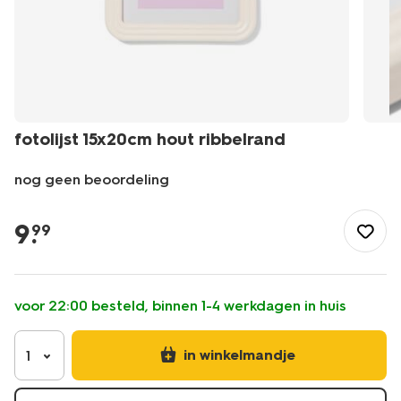
fotolijst 15x20cm hout ribbelrand
nog geen beoordeling
/wonen-
slapen/wonen/fotolijsten/fotolijst-
9
.
99
15x20cm-
hout-
ribbelrand-
13627036.html
voor 22:00 besteld, binnen 1-4 werkdagen in huis
in winkelmandje
1