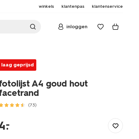
winkels
klantenpas
klantenservice
inloggen
laag geprijsd
fotolijst A4 goud hout
facetrand
(73)
/wonen-
slapen/wonen/fotolijsten/fotolijst-
–
4
.
a4-
goud-