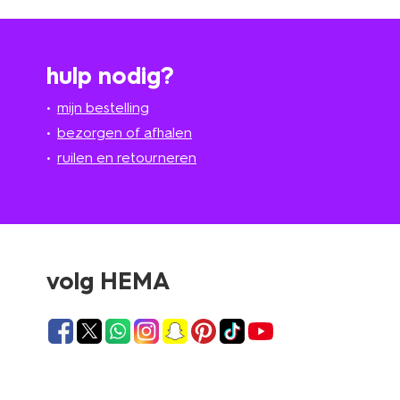
hulp nodig?
mijn bestelling
bezorgen of afhalen
ruilen en retourneren
volg HEMA