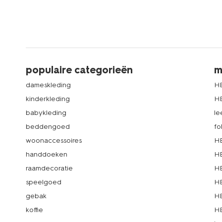
populaire categorieën
m
dameskleding
H
kinderkleding
H
babykleding
le
beddengoed
fo
woonaccessoires
HE
handdoeken
HE
raamdecoratie
HE
speelgoed
HE
gebak
HE
koffie
HE