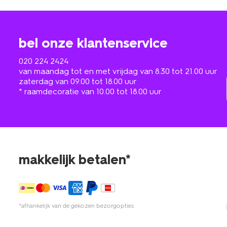
bel onze klantenservice
020 224 2424
van maandag tot en met vrijdag van 8.30 tot 21.00 uur
zaterdag van 09.00 tot 18.00 uur
* raamdecoratie van 10.00 tot 18.00 uur
makkelijk betalen*
*afhankelijk van de gekozen bezorgopties