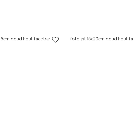
0x15cm goud hout facetrand
fotolijst 15x20cm goud hout f