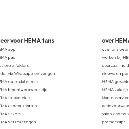
eer voor HEMA fans
over HEM
EMA app
over ons bedri
EMA pas
werken bij H
es onze folders
duurzaamhei
lder via Whatsapp ontvangen
nieuws en per
MA op social media
HEMA geschie
MA herontwerpwedstrijd
HEMA zakelijk
MA fotoservice
klantenservic
MA cadeaukaarten
actievoorwaa
MA tickets
saldo cadeau
MA verzekeringen
partnerships