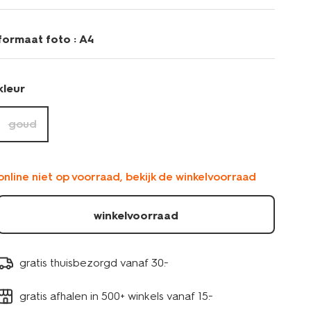
hout-
facetrand-
13621071.html
formaat foto :
A4
kleur
goud
online niet op voorraad, bekijk de winkelvoorraad
winkelvoorraad
gratis thuisbezorgd vanaf 30.-
gratis afhalen in 500+ winkels vanaf 15.-