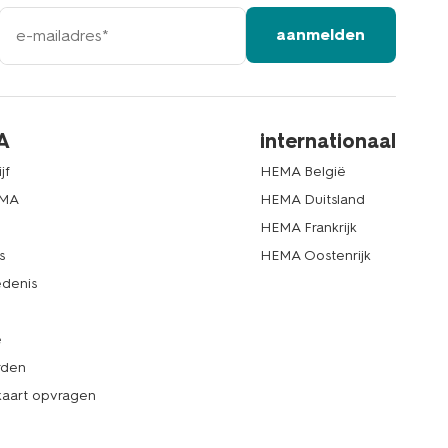
e-
aanmelden
mailadres
A
internationaal
jf
HEMA België
EMA
HEMA Duitsland
d
HEMA Frankrijk
s
HEMA Oostenrijk
denis
e
rden
kaart opvragen