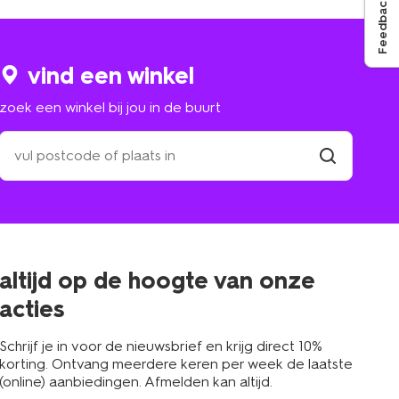
Feedback
vind een winkel
zoek een winkel bij jou in de buurt
zoek
een
winkel
vind
winkel
bij
jou
in
de
buurt
altijd op de hoogte van onze
acties
Schrijf je in voor de nieuwsbrief en krijg direct 10%
korting. Ontvang meerdere keren per week de laatste
(online) aanbiedingen. Afmelden kan altijd.