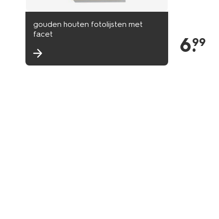
gouden houten fotolijsten met
facet
6
.
99