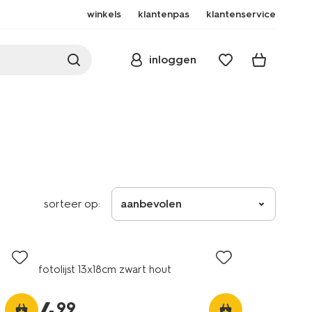
winkels
klantenpas
klantenservice
inloggen
sorteer op:
aanbevolen
fotolijst 13x18cm zwart hout
99