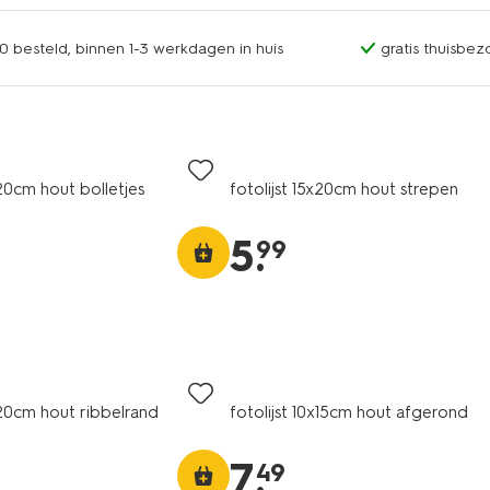
0 besteld, binnen 1-3 werkdagen in huis
gratis thuisbez
x20cm hout bolletjes
fotolijst 15x20cm hout strepen
5
.
99
x20cm hout ribbelrand
fotolijst 10x15cm hout afgerond
7
.
49