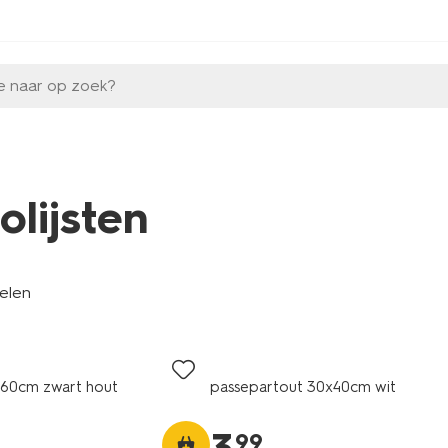
e naar op zoek?
olijsten
kelen
0x60cm zwart hout
passepartout 30x40cm wit
99