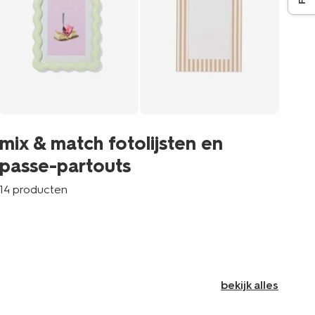
mi
mix & match fotolijsten en
p
passe-partouts
8 p
14 producten
bekijk alles