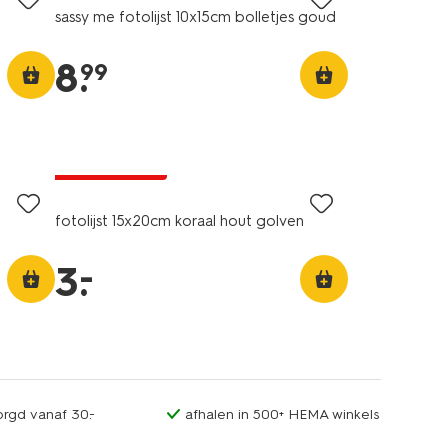
sassy me fotolijst 10x15cm bolletjes goud
8
.
99
laag geprijsd
fotolijst 15x20cm koraal hout golven
–
3
.
orgd vanaf 30.-
afhalen in 500+ HEMA winkels