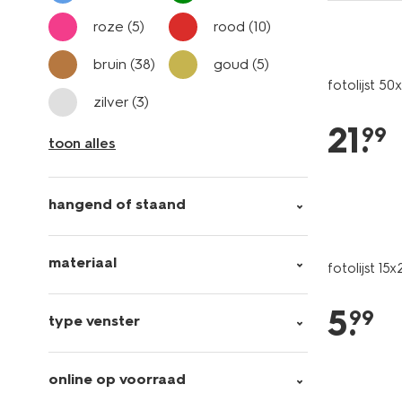
roze
(5)
rood
(10)
bruin
(38)
goud
(5)
fotolijst 50
zilver
(3)
21
.
99
toon alles
hangend of staand
materiaal
fotolijst 1
5
.
99
type venster
online op voorraad