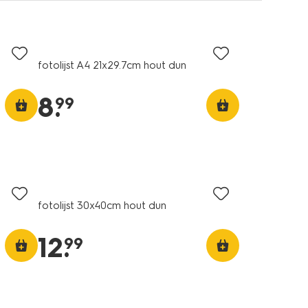
fotolijst A4 21x29.7cm hout dun
8
.
99
fotolijst 30x40cm hout dun
12
.
99