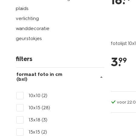
18
.
plaids
verlichting
wanddecoratie
geurstokjes
fotolijst 10
3
.
filters
99
formaat foto in cm
(bxl)
10x10
(2)
voor 22:0
10x15
(28)
13x18
(3)
15x15
(2)