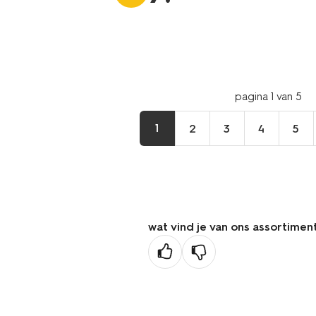
pagina 1 van 5
1
2
3
4
5
wat vind je van ons assortimen