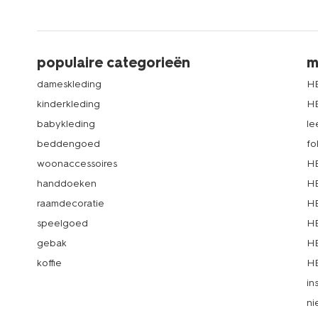
populaire categorieën
m
dameskleding
H
kinderkleding
H
babykleding
le
beddengoed
fo
woonaccessoires
HE
handdoeken
HE
raamdecoratie
HE
speelgoed
HE
gebak
HE
koffie
HE
in
ni