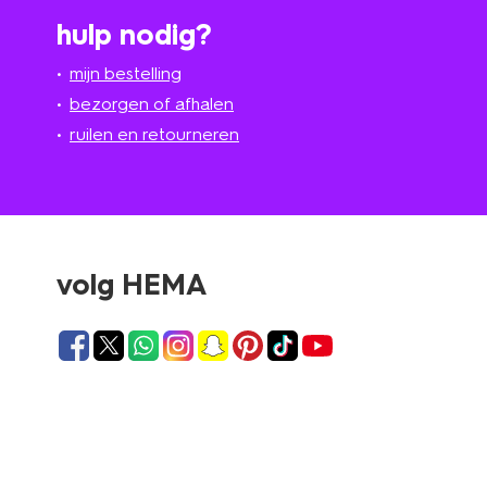
hulp nodig?
mijn bestelling
bezorgen of afhalen
ruilen en retourneren
volg HEMA