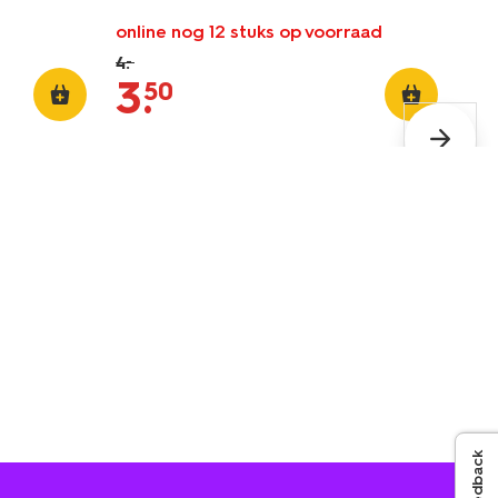
online nog 12 stuks op voorraad
4
.
–
3
.
50
Feedback