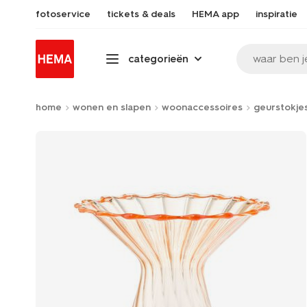
fotoservice
tickets & deals
HEMA app
inspiratie
waar ben j
categorieën
home
wonen en slapen
woonaccessoires
geurstokje