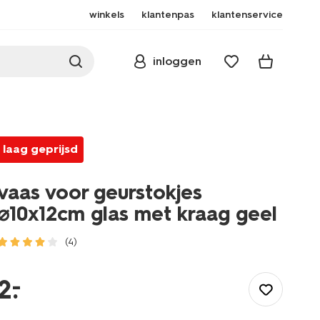
winkels
klantenpas
klantenservice
inloggen
laag geprijsd
vaas voor geurstokjes
⌀10x12cm glas met kraag geel
(4)
/wonen-
slapen/wonen/geurstokjes/vaas-
–
2
.
voor-
geurstokjes-