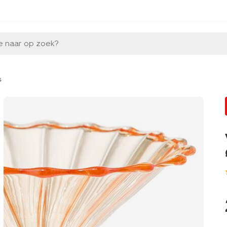
e naar op zoek?
s