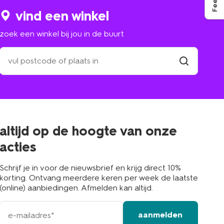
vind een winkel
zoek een winkel bij jou in de buurt
zoek
een
winkel
vind
winkel
bij
jou
in
de
buurt
altijd op de hoogte van onze
acties
Schrijf je in voor de nieuwsbrief en krijg direct 10%
korting. Ontvang meerdere keren per week de laatste
(online) aanbiedingen. Afmelden kan altijd.
e-
aanmelden
mailadres