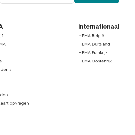
A
internationaal
jf
HEMA België
EMA
HEMA Duitsland
d
HEMA Frankrijk
s
HEMA Oostenrijk
denis
e
rden
kaart opvragen