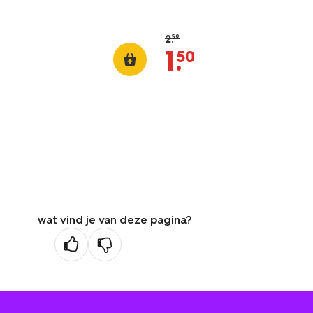
2
.
59
1
.
50
wat vind je van deze pagina?