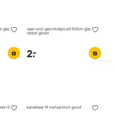
laag geprijsd
m glas
vaas voor geurstokjes ⌀5.5x11cm glas
ribbel groen
–
2
.
sale
iek ribbel
kandelaar M metaal knot goud