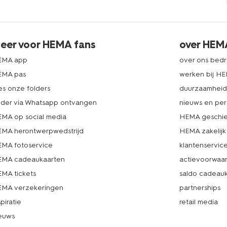
eer voor HEMA fans
over HEM
EMA app
over ons bedri
EMA pas
werken bij H
es onze folders
duurzaamhei
lder via Whatsapp ontvangen
nieuws en per
MA op social media
HEMA geschie
MA herontwerpwedstrijd
HEMA zakelijk
MA fotoservice
klantenservic
MA cadeaukaarten
actievoorwaa
MA tickets
saldo cadeau
MA verzekeringen
partnerships
spiratie
retail media
euws