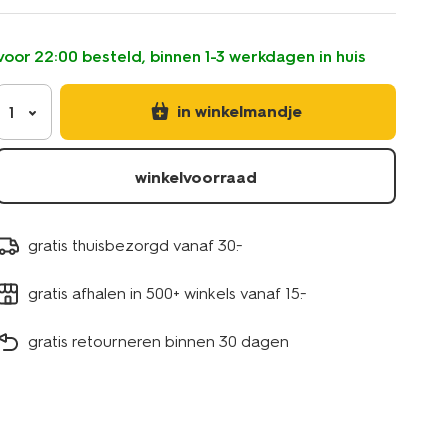
%E2%8C%8010x12cm-
glas-
met-
voor 22:00 besteld, binnen 1-3 werkdagen in huis
kraag-
geel-
13507532.html
in winkelmandje
1
winkelvoorraad
gratis thuisbezorgd vanaf 30.-
gratis afhalen in 500+ winkels vanaf 15.-
gratis retourneren binnen 30 dagen