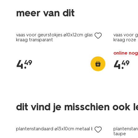
meer van dit
vaas voor geurstokjes ⌀10x12cm glas met
vaas voor g
kraag transparant
kraag roze
online nog
4
.
4
.
49
49
dit vind je misschien ook 
sale
sale
plantenstandaard ⌀13x10cm metaal bruin
plantensta
taupe