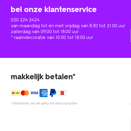
bel onze klantenservice
020 224 2424
van maandag tot en met vrijdag van 8.30 tot 21.00 uur
zaterdag van 09.00 tot 18.00 uur
* raamdecoratie van 10.00 tot 18.00 uur
makkelijk betalen*
*afhankelijk van de gekozen bezorgopties