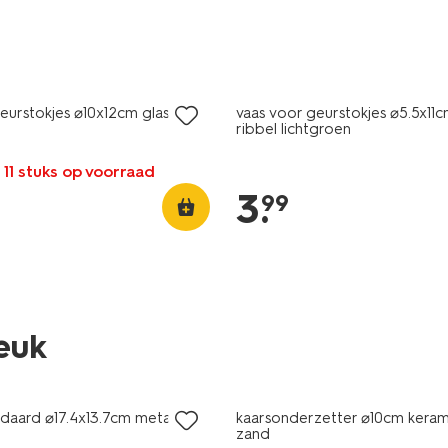
eurstokjes ⌀10x12cm glas met
vaas voor geurstokjes ⌀5.5x11c
ribbel lichtgroen
 11 stuks op voorraad
3
.
99
leuk
sale
ndaard ⌀17.4x13.7cm metaal
kaarsonderzetter ⌀10cm keram
zand