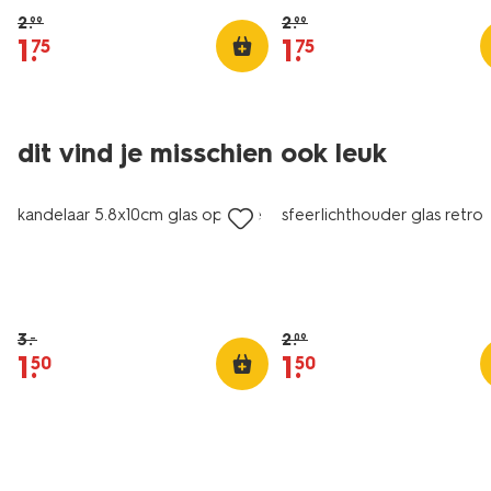
stuks
stuks
2
.
2
.
99
99
1
.
1
.
75
75
dit vind je misschien ook leuk
sale
sale
kandelaar 5.8x10cm glas opaque
sfeerlichthouder glas retro
3
.
2
.
–
09
1
.
1
.
50
50