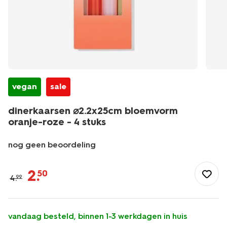
vegan
sale
dinerkaarsen ⌀2.2x25cm bloemvorm
oranje-roze - 4 stuks
nog geen beoordeling
/wonen-
slapen/wonen/kaarsen/dinerkaarsen/dinerkaarsen-
2
.
50
4
.
99
%E2%8C%802.2x25cm-
bloemvorm-
oranje-
roze-
vandaag besteld, binnen 1-3 werkdagen in huis
-