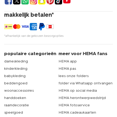
makkelijk betalen*
*afhankelijk van de gekozen bezorgopties
populaire categorieën
meer voor HEMA fans
dameskleding
HEMA app
kinderkleding
HEMA pas
babykleding
lees onze folders
beddengoed
folder via Whatsapp ontvangen
woonaccessoires
HEMA op social media
handdoeken
HEMA herontwerpwedstrijd
raamdecoratie
HEMA fotoservice
speelgoed
HEMA cadeaukaarten