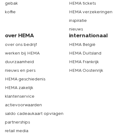
gebak
HEMA tickets
koffie
HEMA verzekeringen
inspiratie
nieuws
over HEMA
internationaal
over ons bedrijf
HEMA België
werken bij HEMA
HEMA Duitsland
duurzaamheid
HEMA Frankrijk
nieuws en pers
HEMA Oostenrijk
HEMA geschiedenis
HEMA zakelijk
klantenservice
actievoorwaarden
saldo cadeaukaart opvragen
partnerships
retail media