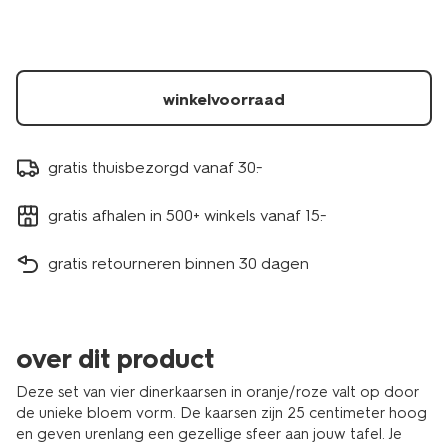
-4-
stuks-
13506156.html
winkelvoorraad
gratis thuisbezorgd vanaf 30.-
gratis afhalen in 500+ winkels vanaf 15.-
gratis retourneren binnen 30 dagen
over dit product
Deze set van vier dinerkaarsen in oranje/roze valt op door
de unieke bloem vorm. De kaarsen zijn 25 centimeter hoog
en geven urenlang een gezellige sfeer aan jouw tafel. Je