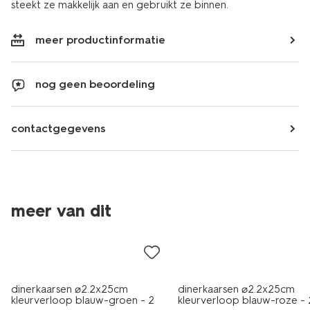
steekt ze makkelijk aan en gebruikt ze binnen.
meer productinformatie
nog geen beoordeling
contactgegevens
vegan
vegan
meer van dit
sale
sale
dinerkaarsen ⌀2.2x25cm
dinerkaarsen ⌀2.2x25cm
kleurverloop blauw-groen - 2
kleurverloop blauw-roze - 