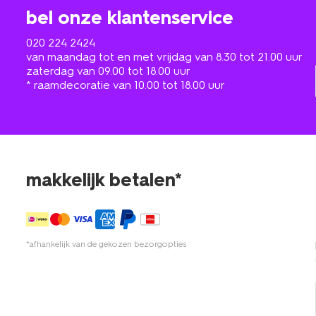
bel onze klantenservice
020 224 2424
van maandag tot en met vrijdag van 8.30 tot 21.00 uur
zaterdag van 09.00 tot 18.00 uur
* raamdecoratie van 10.00 tot 18.00 uur
makkelijk betalen*
*afhankelijk van de gekozen bezorgopties