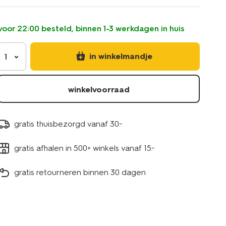
roze-
-
-2-
voor 22:00 besteld, binnen 1-3 werkdagen in huis
stuks-
13506130.html
in winkelmandje
1
winkelvoorraad
gratis thuisbezorgd vanaf 30.-
gratis afhalen in 500+ winkels vanaf 15.-
gratis retourneren binnen 30 dagen