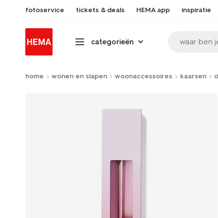
fotoservice
tickets & deals
HEMA app
inspiratie
waar ben j
categorieën
home
wonen en slapen
woonaccessoires
kaarsen
d