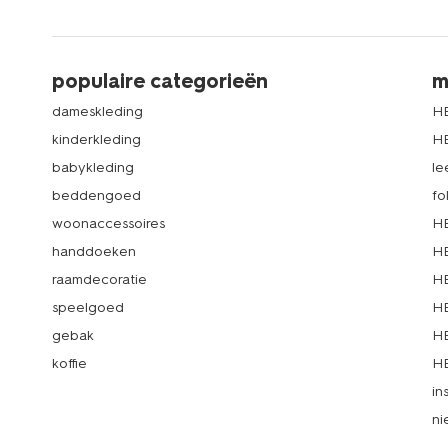
populaire categorieën
m
dameskleding
H
kinderkleding
H
babykleding
le
beddengoed
fo
woonaccessoires
HE
handdoeken
HE
raamdecoratie
HE
speelgoed
HE
gebak
HE
koffie
HE
in
ni