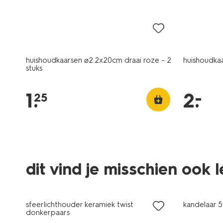
laag geprijsd
laag gepr
huishoudkaarsen ⌀2.2x20cm draai roze - 2
huishoudkaa
stuks
–
1
.
2
.
25
dit vind je misschien ook 
laag geprijsd
sale
sfeerlichthouder keramiek twist
kandelaar 5
donkerpaars