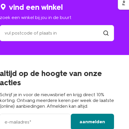
vind een winkel
zoek een winkel bij jou in de buurt
zoek
een
winkel
vind
winkel
bij
jou
in
de
buurt
altijd op de hoogte van onze
acties
Schrijf je in voor de nieuwsbrief en krijg direct 10%
korting. Ontvang meerdere keren per week de laatste
(online) aanbiedingen. Afmelden kan altijd.
e-
aanmelden
mailadres