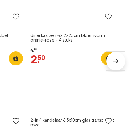
sale
bbel
dinerkaarsen ⌀2.2x25cm bloemvorm
oranje-roze - 4 stuks
4
.
99
2
.
50
sale
2-in-1 kandelaar 8.5x10cm glas transparant
roze