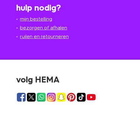
hulp nodig?
mijn bestelling
bezorgen of afhalen
ruilen en retourneren
volg HEMA