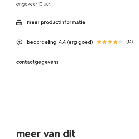
ongeveer 10 uur.
meer productinformatie
beoordeling: 4.4 (erg goed)
(14)
contactgegevens
vegan
vegan
meer van dit