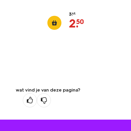
3
.
49
2
.
50
wat vind je van deze pagina?