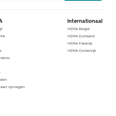
A
internationaal
jf
HEMA België
EMA
HEMA Duitsland
d
HEMA Frankrijk
s
HEMA Oostenrijk
denis
e
rden
kaart opvragen