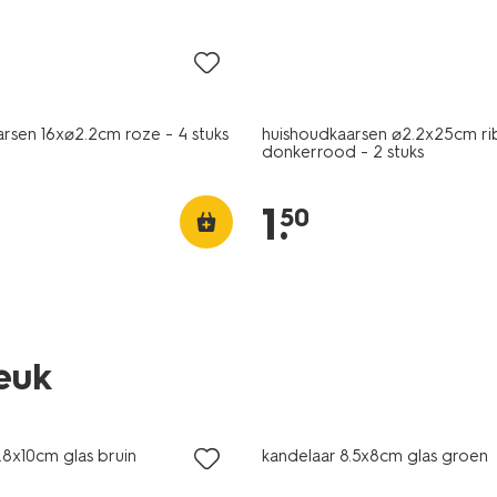
ijsd
laag geprijsd
rsen 16x⌀2.2cm roze - 4 stuks
huishoudkaarsen ⌀2.2x25cm ri
donkerrood - 2 stuks
1
.
50
leuk
sale
.8x10cm glas bruin
kandelaar 8.5x8cm glas groen