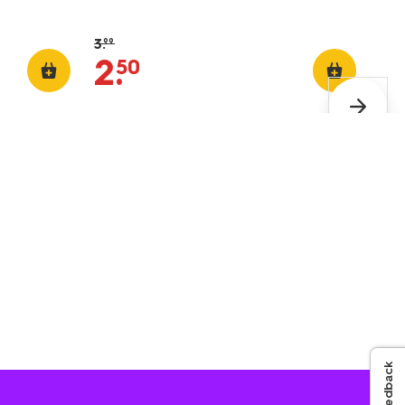
3
.
99
2
.
50
Feedback