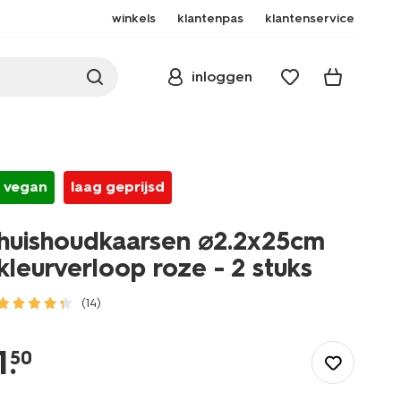
winkels
klantenpas
klantenservice
inloggen
vegan
laag geprijsd
huishoudkaarsen ⌀2.2x25cm
kleurverloop roze - 2 stuks
(14)
/wonen-
slapen/wonen/kaarsen/dinerkaarsen/huishoudkaarsen-
1
.
50
%E2%8C%802.2x25cm-
kleurverloop-