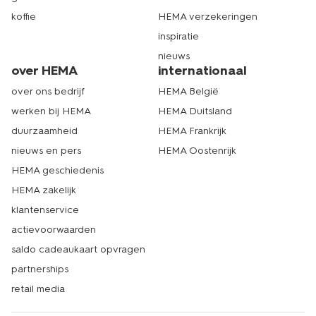
koffie
HEMA verzekeringen
inspiratie
nieuws
over HEMA
internationaal
over ons bedrijf
HEMA België
werken bij HEMA
HEMA Duitsland
duurzaamheid
HEMA Frankrijk
nieuws en pers
HEMA Oostenrijk
HEMA geschiedenis
HEMA zakelijk
klantenservice
actievoorwaarden
saldo cadeaukaart opvragen
partnerships
retail media