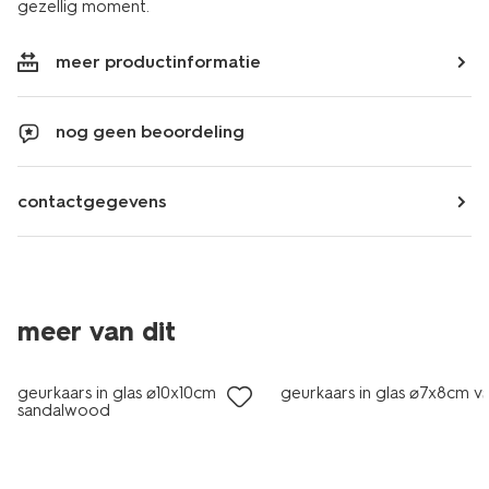
gezellig moment.
meer productinformatie
nog geen beoordeling
contactgegevens
meer van dit
vegan
vegan
geurkaars in glas ⌀10x10cm
geurkaars in glas ⌀7x8cm van
sandalwood