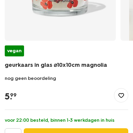
vegan
geurkaars in glas ⌀10x10cm magnolia
nog geen beoordeling
/wonen-
slapen/wonen/kaarsen/geurkaarsen/geurkaars-
5
.
99
in-
glas-
%E2%8C%8010x10cm-
magnolia-
voor 22:00 besteld, binnen 1-3 werkdagen in huis
13507584.html