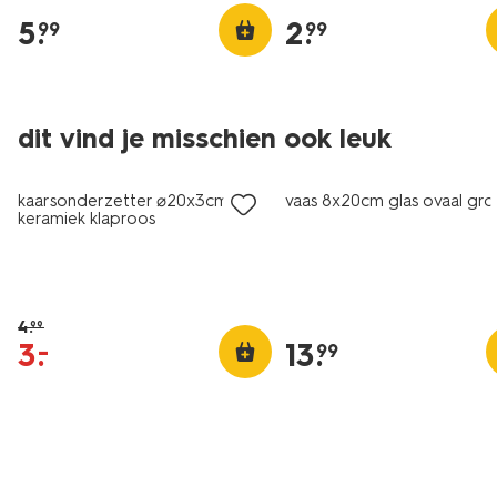
5
.
2
.
99
99
dit vind je misschien ook leuk
korting
kaarsonderzetter ⌀20x3cm
vaas 8x20cm glas ovaal gr
keramiek klaproos
4
.
99
3
.
13
.
–
99