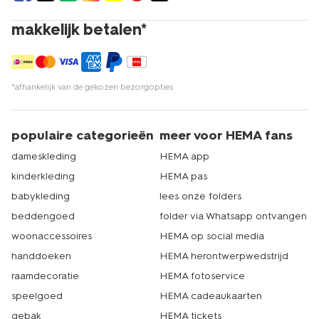
makkelijk betalen*
*afhankelijk van de gekozen bezorgopties
populaire categorieën
meer voor HEMA fans
dameskleding
HEMA app
kinderkleding
HEMA pas
babykleding
lees onze folders
beddengoed
folder via Whatsapp ontvangen
woonaccessoires
HEMA op social media
handdoeken
HEMA herontwerpwedstrijd
raamdecoratie
HEMA fotoservice
speelgoed
HEMA cadeaukaarten
gebak
HEMA tickets