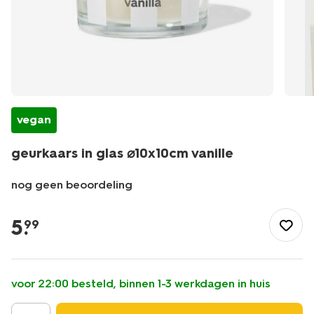
vegan
geurkaars in glas ⌀10x10cm vanille
nog geen beoordeling
/wonen-
slapen/wonen/kaarsen/geurkaarsen/geurkaars-
5
.
99
in-
glas-
%E2%8C%8010x10cm-
vanille-
voor 22:00 besteld, binnen 1-3 werkdagen in huis
13507585.html