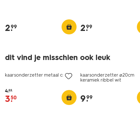
2
.
2
.
99
99
dit vind je misschien ook leuk
korting
kaarsonderzetter metaal crème
kaarsonderzetter ⌀20cm
keramiek ribbel wit
4
.
99
9
.
3
.
99
50