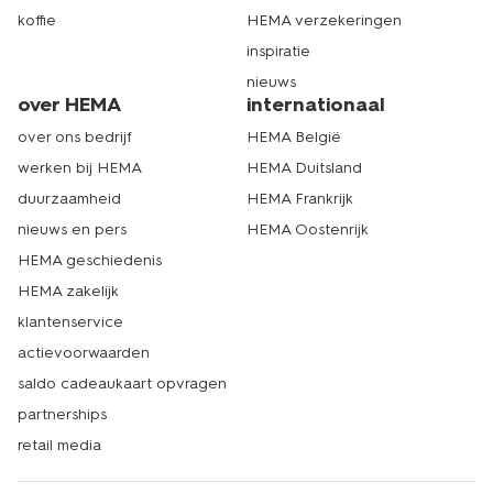
koffie
HEMA verzekeringen
inspiratie
nieuws
over HEMA
internationaal
over ons bedrijf
HEMA België
werken bij HEMA
HEMA Duitsland
duurzaamheid
HEMA Frankrijk
nieuws en pers
HEMA Oostenrijk
HEMA geschiedenis
HEMA zakelijk
klantenservice
actievoorwaarden
saldo cadeaukaart opvragen
partnerships
retail media