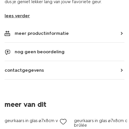
dus je geniet lekker lang van jouw favoriete geur.
lees verder
meer productinformatie
nog geen beoordeling
contactgegevens
meer van dit
vegan
vegan
geurkaars in glas ⌀7x8cm vanille
geurkaars in glas ⌀7x8cm 
brûlée