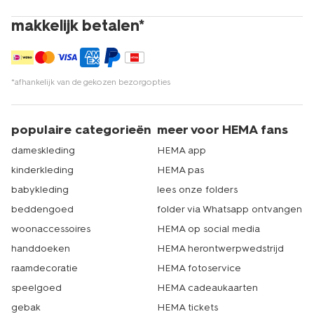
makkelijk betalen*
*afhankelijk van de gekozen bezorgopties
populaire categorieën
meer voor HEMA fans
dameskleding
HEMA app
kinderkleding
HEMA pas
babykleding
lees onze folders
beddengoed
folder via Whatsapp ontvangen
woonaccessoires
HEMA op social media
handdoeken
HEMA herontwerpwedstrijd
raamdecoratie
HEMA fotoservice
speelgoed
HEMA cadeaukaarten
gebak
HEMA tickets