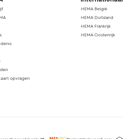
jf
HEMA België
EMA
HEMA Duitsland
d
HEMA Frankrijk
s
HEMA Oostenrijk
denis
e
rden
kaart opvragen