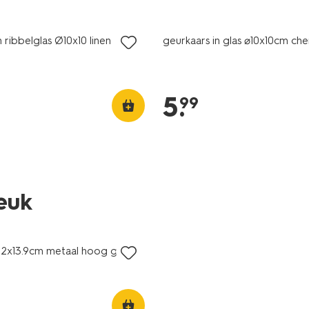
vegan
n ribbelglas Ø10x10 linen
geurkaars in glas ⌀10x10cm che
5
.
99
leuk
.2x13.9cm metaal hoog grijs