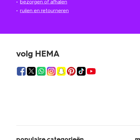
bezorgen of afhalen
ruilen en retourneren
volg HEMA
populaire categorieën
m