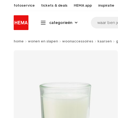
fotoservice
tickets & deals
HEMA app
inspiratie
waar ben j
categorieën
home
wonen en slapen
woonaccessoires
kaarsen
g