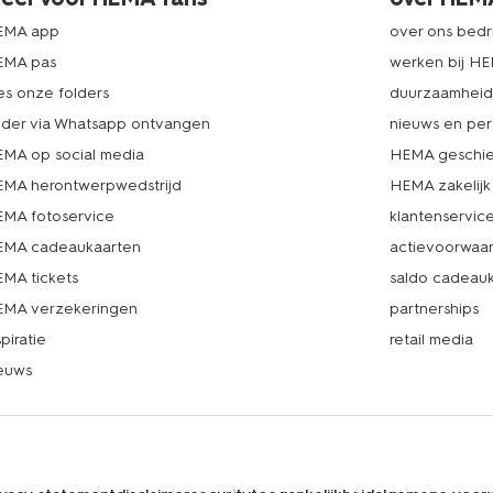
EMA app
over ons bedri
EMA pas
werken bij H
es onze folders
duurzaamhei
lder via Whatsapp ontvangen
nieuws en per
MA op social media
HEMA geschie
MA herontwerpwedstrijd
HEMA zakelijk
MA fotoservice
klantenservic
MA cadeaukaarten
actievoorwaa
MA tickets
saldo cadeau
MA verzekeringen
partnerships
spiratie
retail media
euws