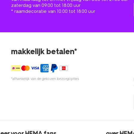
zaterdag van 09.00 tot 18.00 uur
* raamdecoratie van 10.00 tot 18.00 uur
makkelijk betalen*
*afhankelijk van de gekozen bezorgopties
eer voor HEMA fans
over HEM