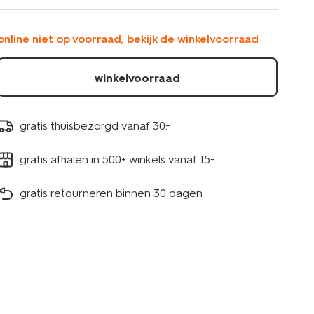
%E2%8C%807x8cm-
sandelhout-
13507576.html
online niet op voorraad, bekijk de winkelvoorraad
winkelvoorraad
gratis thuisbezorgd vanaf 30.-
gratis afhalen in 500+ winkels vanaf 15.-
gratis retourneren binnen 30 dagen