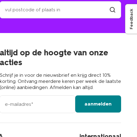
zoek
een
Feedback
winkel
vind
winkel
bij
jou
in
de
buurt
altijd op de hoogte van onze
acties
Schrijf je in voor de nieuwsbrief en krijg direct 10%
korting. Ontvang meerdere keren per week de laatste
(online) aanbiedingen. Afmelden kan altijd.
e-
aanmelden
mailadres
A
internationaal