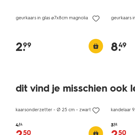
vegan
vegan
geurkaars in glas ⌀7x8cm magnolia
geurkaars i
2
.
8
.
99
49
dit vind je misschien ook 
sale
sale
kaarsonderzetter - Ø 25 cm - zwart
kandelaar 9
4
.
3
.
34
50
2
.
2
.
50
50