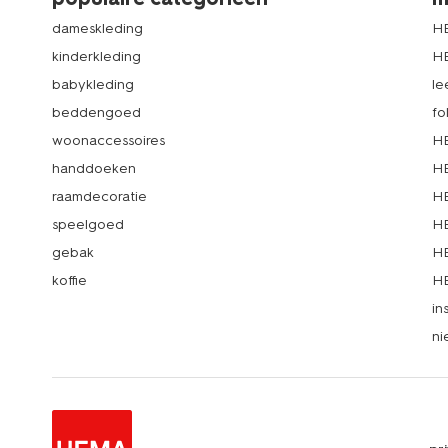
dameskleding
H
kinderkleding
H
babykleding
le
beddengoed
fo
woonaccessoires
HE
handdoeken
HE
raamdecoratie
HE
speelgoed
HE
gebak
HE
koffie
HE
in
ni