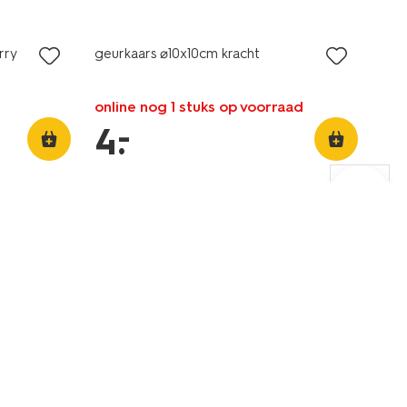
laag geprijsd
rry
geurkaars ⌀10x10cm kracht
online nog 1 stuks op voorraad
–
4
.