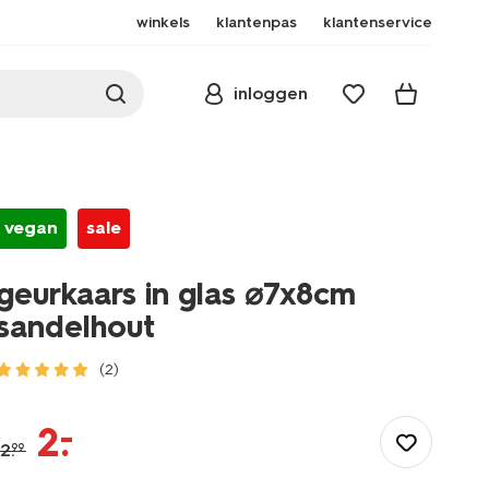
winkels
klantenpas
klantenservice
inloggen
vegan
sale
geurkaars in glas ⌀7x8cm
sandelhout
(2)
/wonen-
slapen/wonen/kaarsen/geurkaarsen/geurkaars-
–
2
.
in-
2
.
99
glas-