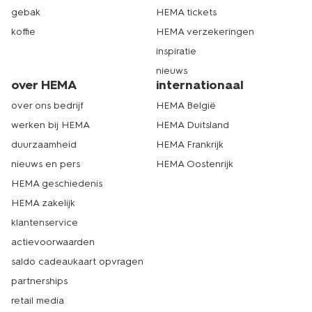
gebak
HEMA tickets
koffie
HEMA verzekeringen
inspiratie
nieuws
over HEMA
internationaal
over ons bedrijf
HEMA België
werken bij HEMA
HEMA Duitsland
duurzaamheid
HEMA Frankrijk
nieuws en pers
HEMA Oostenrijk
HEMA geschiedenis
HEMA zakelijk
klantenservice
actievoorwaarden
saldo cadeaukaart opvragen
partnerships
retail media