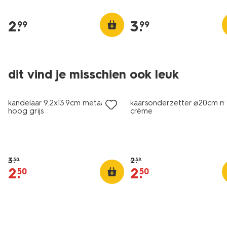
2
.
3
.
99
99
dit vind je misschien ook leuk
sale
korting
kandelaar 9.2x13.9cm metaal
kaarsonderzetter ⌀20cm m
hoog grijs
crème
3
.
2
.
50
59
2
.
2
.
50
50