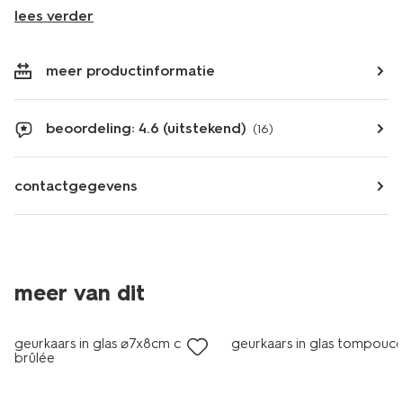
lees verder
meer productinformatie
beoordeling: 4.6 (uitstekend)
(16)
contactgegevens
meer van dit
vegan
vegan
geurkaars in glas ⌀7x8cm crème
geurkaars in glas tompouc
brûlée