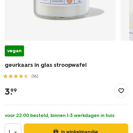
vegan
geurkaars in glas stroopwafel
(16)
/wonen-
slapen/wonen/kaarsen/geurkaarsen/geurkaars-
3
.
99
in-
glas-
stroopwafel-
13540004.html
voor 22:00 besteld, binnen 1-3 werkdagen in huis
in winkelmandje
1