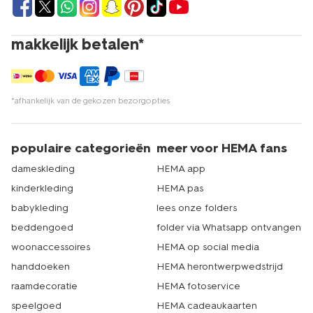
makkelijk betalen*
*afhankelijk van de gekozen bezorgopties
populaire categorieën
meer voor HEMA fans
dameskleding
HEMA app
kinderkleding
HEMA pas
babykleding
lees onze folders
beddengoed
folder via Whatsapp ontvangen
woonaccessoires
HEMA op social media
handdoeken
HEMA herontwerpwedstrijd
raamdecoratie
HEMA fotoservice
speelgoed
HEMA cadeaukaarten