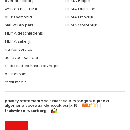
over ons bedrijf
HEMA België
werken bij HEMA
HEMA Duitsland
duurzaamheid
HEMA Frankrijk
nieuws en pers
HEMA Oostenrijk
HEMA geschiedenis
HEMA zakelijk
klantenservice
actievoorwaarden
saldo cadeaukaart opvragen
partnerships
retail media
privacy statement
disclaimer
security
toegankelijkheid
algemene voorwaarden
cookies
nix 18
thuiswinkel waarborg