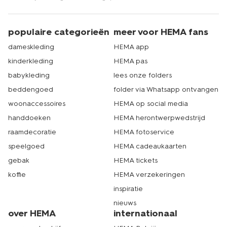
populaire categorieën
meer voor HEMA fans
dameskleding
HEMA app
kinderkleding
HEMA pas
babykleding
lees onze folders
beddengoed
folder via Whatsapp ontvangen
woonaccessoires
HEMA op social media
handdoeken
HEMA herontwerpwedstrijd
raamdecoratie
HEMA fotoservice
speelgoed
HEMA cadeaukaarten
gebak
HEMA tickets
koffie
HEMA verzekeringen
inspiratie
nieuws
over HEMA
internationaal