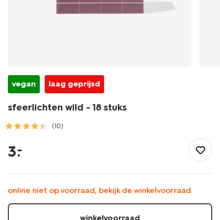
vegan
laag geprijsd
sfeerlichten wild - 18 stuks
(10)
/wonen-
slapen/wonen/kaarsen/geurkaarsen/sfeerlichten-
3
.
–
wild-
-
-18-
stuks-
online niet op voorraad, bekijk de winkelvoorraad
-13503037.html
winkelvoorraad