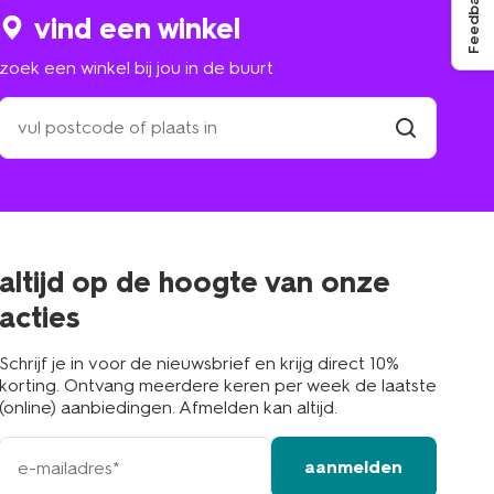
Feedback
vind een winkel
zoek een winkel bij jou in de buurt
zoek
een
winkel
vind
winkel
bij
jou
in
de
buurt
altijd op de hoogte van onze
acties
Schrijf je in voor de nieuwsbrief en krijg direct 10%
korting. Ontvang meerdere keren per week de laatste
(online) aanbiedingen. Afmelden kan altijd.
e-
aanmelden
mailadres