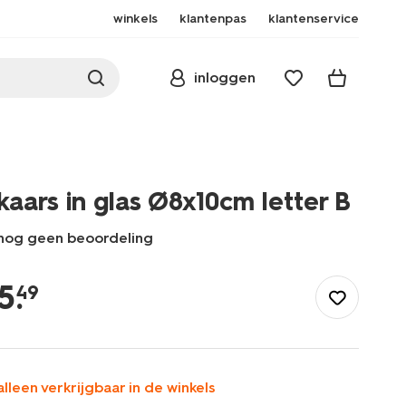
winkels
klantenpas
klantenservice
inloggen
kaars in glas Ø8x10cm letter B
nog geen beoordeling
/wonen-
slapen/wonen/kaarsen/kaars-
5
.
49
in-
glas-
8x10cm-
letter-
b-
alleen verkrijgbaar in de winkels
61100401.html