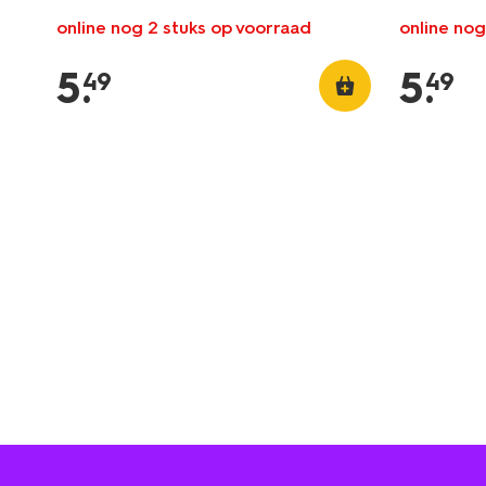
online nog 2 stuks op voorraad
online nog
5
.
5
.
49
49