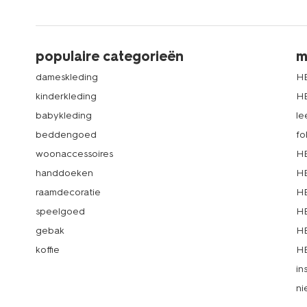
populaire categorieën
m
dameskleding
H
kinderkleding
H
babykleding
le
beddengoed
fo
woonaccessoires
HE
handdoeken
HE
raamdecoratie
HE
speelgoed
HE
gebak
HE
koffie
HE
in
ni