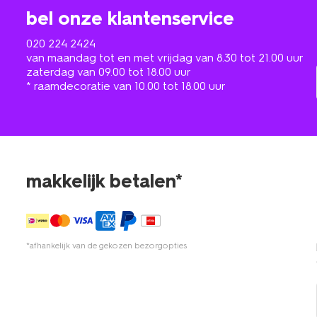
bel onze klantenservice
020 224 2424
van maandag tot en met vrijdag van 8.30 tot 21.00 uur
zaterdag van 09.00 tot 18.00 uur
* raamdecoratie van 10.00 tot 18.00 uur
makkelijk betalen*
*afhankelijk van de gekozen bezorgopties