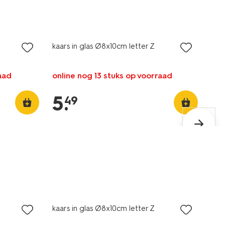
kaars in glas Ø8x10cm letter Z
aad
online nog 13 stuks op voorraad
5
.
49
kaars in glas Ø8x10cm letter Z