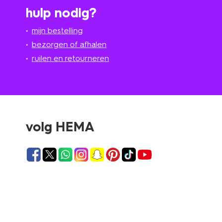
hulp nodig?
mijn bestelling
bezorgen of afhalen
ruilen en retourneren
volg HEMA