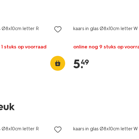
as Ø8x10cm letter R
kaars in glas Ø8x10cm letter W
 1 stuks op voorraad
online nog 9 stuks op voorr
5
.
49
leuk
as Ø8x10cm letter R
kaars in glas Ø8x10cm letter W