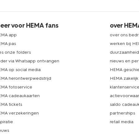
eer voor HEMA fans
over HEM
EMA app
over ons bedri
EMA pas
werken bij H
es onze folders
duurzaamhei
lder via Whatsapp ontvangen
nieuws en per
MA op social media
HEMA geschie
MA herontwerpwedstrijd
HEMA zakelijk
MA fotoservice
klantenservic
MA cadeaukaarten
actievoorwaa
MA tickets
saldo cadeau
MA verzekeringen
partnerships
spiratie
retail media
euws