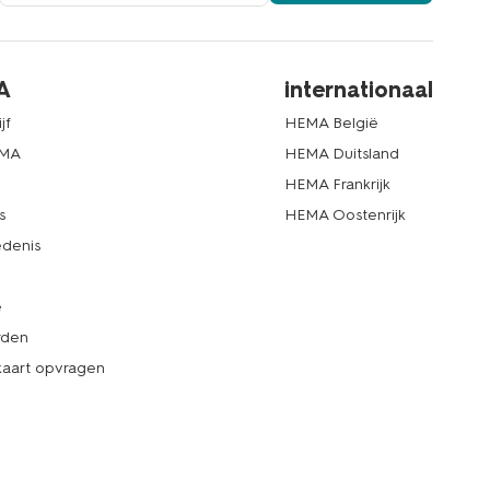
A
internationaal
jf
HEMA België
EMA
HEMA Duitsland
d
HEMA Frankrijk
s
HEMA Oostenrijk
denis
e
rden
kaart opvragen