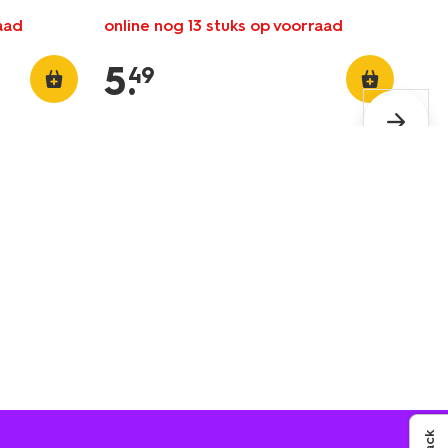
aad
online nog 13 stuks op voorraad
5
.
49