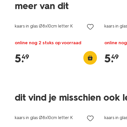
meer van dit
kaars in glas Ø8x10cm letter K
kaars in gl
online nog 2 stuks op voorraad
online nog
5
.
5
.
49
49
dit vind je misschien ook 
kaars in glas Ø8x10cm letter K
kaars in gl