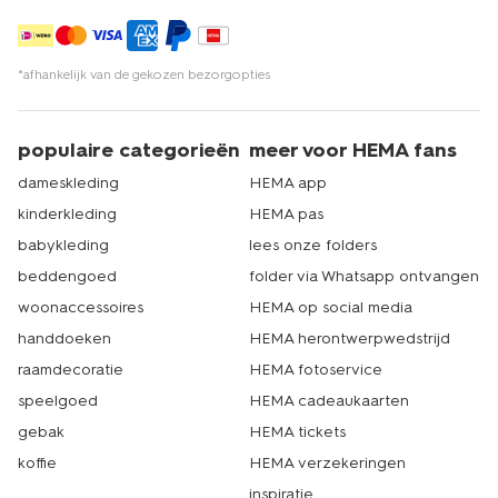
*afhankelijk van de gekozen bezorgopties
populaire categorieën
meer voor HEMA fans
dameskleding
HEMA app
kinderkleding
HEMA pas
babykleding
lees onze folders
beddengoed
folder via Whatsapp ontvangen
woonaccessoires
HEMA op social media
handdoeken
HEMA herontwerpwedstrijd
raamdecoratie
HEMA fotoservice
speelgoed
HEMA cadeaukaarten
gebak
HEMA tickets
koffie
HEMA verzekeringen
inspiratie