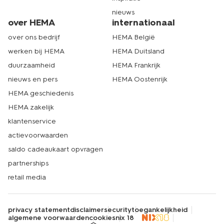
nieuws
over HEMA
internationaal
over ons bedrijf
HEMA België
werken bij HEMA
HEMA Duitsland
duurzaamheid
HEMA Frankrijk
nieuws en pers
HEMA Oostenrijk
HEMA geschiedenis
HEMA zakelijk
klantenservice
actievoorwaarden
saldo cadeaukaart opvragen
partnerships
retail media
privacy statement
disclaimer
security
toegankelijkheid
algemene voorwaarden
cookies
nix 18