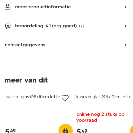
meer productinformatie
beoordeling: 4.1 (erg goed)
(7)
contactgegevens
meer van dit
kaars in glas Ø8x10cm letter Y
kaars in glas Ø8x10cm letter
online nog 2 stuks op
voorraad
5
.
5
.
49
49