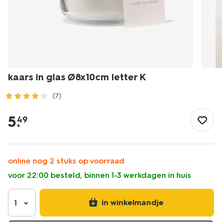
kaars in glas Ø8x10cm letter K
(7)
/wonen-
slapen/wonen/kaarsen/kaars-
5
.
49
in-
glas-
8x10cm-
letter-
online nog 2 stuks op voorraad
k-
voor 22:00 besteld, binnen 1-3 werkdagen in huis
61100410.html
in winkelmandje
1