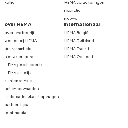
koffie
HEMA verzekeringen
inspiratie
nieuws
over HEMA
internationaal
over ons bedrijf
HEMA België
werken bij HEMA
HEMA Duitsland
duurzaamheid
HEMA Frankrijk
nieuws en pers
HEMA Oostenrijk
HEMA geschiedenis
HEMA zakelijk
klantenservice
actievoorwaarden
saldo cadeaukaart opvragen
partnerships
retail media