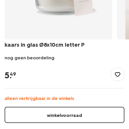
kaars in glas Ø8x10cm letter P
nog geen beoordeling
/wonen-
slapen/wonen/kaarsen/kaars-
5
.
49
in-
glas-
8x10cm-
letter-
alleen verkrijgbaar in de winkels
p-
61100415.html
winkelvoorraad