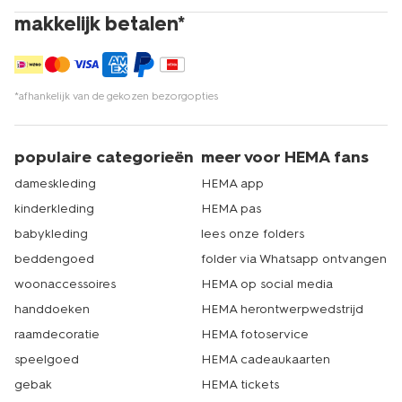
makkelijk betalen*
*afhankelijk van de gekozen bezorgopties
populaire categorieën
meer voor HEMA fans
dameskleding
HEMA app
kinderkleding
HEMA pas
babykleding
lees onze folders
beddengoed
folder via Whatsapp ontvangen
woonaccessoires
HEMA op social media
handdoeken
HEMA herontwerpwedstrijd
raamdecoratie
HEMA fotoservice
speelgoed
HEMA cadeaukaarten
gebak
HEMA tickets