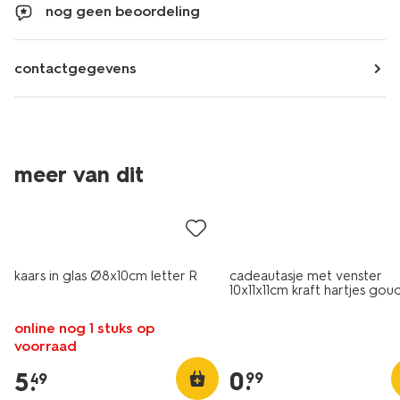
nog geen beoordeling
contactgegevens
meer van dit
kaars in glas Ø8x10cm letter R
cadeautasje met venster
10x11x11cm kraft hartjes gou
online nog 1 stuks op
voorraad
0
.
5
.
99
49