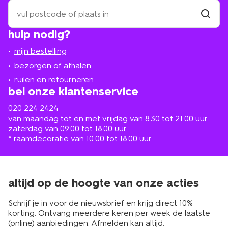
zoek
een
winkel
vind
hulp nodig?
winkel
bij
jou
mijn bestelling
in
de
bezorgen of afhalen
buurt
ruilen en retourneren
bel onze klantenservice
020 224 2424
van maandag tot en met vrijdag van 8.30 tot 21.00 uur
zaterdag van 09.00 tot 18.00 uur
* raamdecoratie van 10.00 tot 18.00 uur
altijd op de hoogte van onze acties
Schrijf je in voor de nieuwsbrief en krijg direct 10%
korting. Ontvang meerdere keren per week de laatste
(online) aanbiedingen. Afmelden kan altijd.