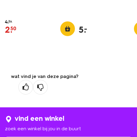
4
.
34
2
.
5
.
–
50
wat vind je van deze pagina?
vind een winkel
zoek een winkel bij jou in de buurt