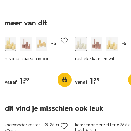
meer van dit
vegan
vegan
+5
+5
rustieke kaarsen ivoor
rustieke kaarsen wit
1
.
1
.
29
29
vanaf
vanaf
dit vind je misschien ook leuk
sale
kaarsonderzetter - Ø 25 cm -
kaarsenonderzetter ⌀26.5
zwart
hout bruin