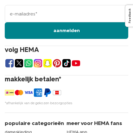
e-
Feedback
mailadres
aanmelden
volg HEMA
makkelijk betalen*
*afhankelijk van de gekozen bezorgopties
populaire categorieën
meer voor HEMA fans
dameskleding
HEMA app