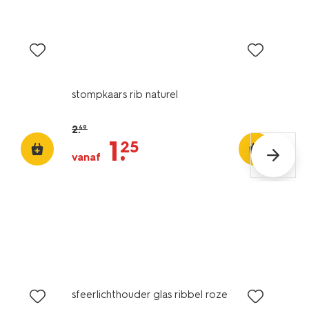
sale
stompkaars rib naturel
2
.
49
1
.
25
vanaf
sfeerlichthouder glas ribbel roze