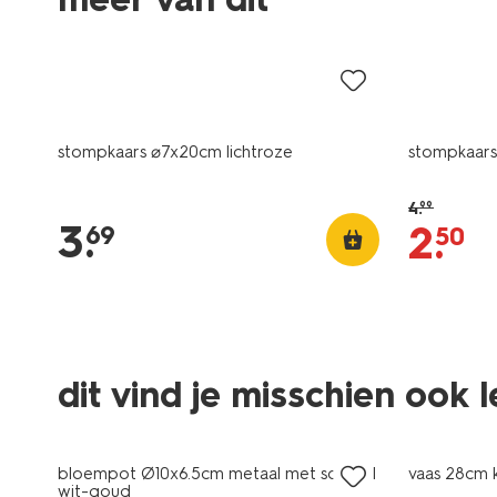
vegan
sale
stompkaars ⌀7x20cm lichtroze
stompkaars 
4
.
99
3
.
2
.
69
50
dit vind je misschien ook 
laag geprijsd
bloempot Ø10x6.5cm metaal met schotel
vaas 28cm k
wit-goud