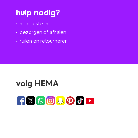
hulp nodig?
mijn bestelling
bezorgen of afhalen
ruilen en retourneren
volg HEMA