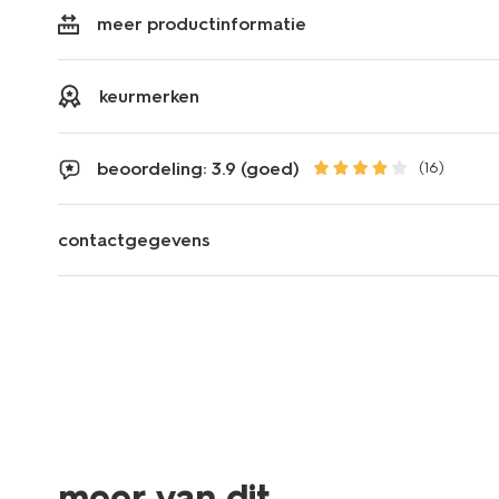
meer productinformatie
keurmerken
beoordeling: 3.9 (goed)
(16)
contactgegevens
vegan
meer van dit