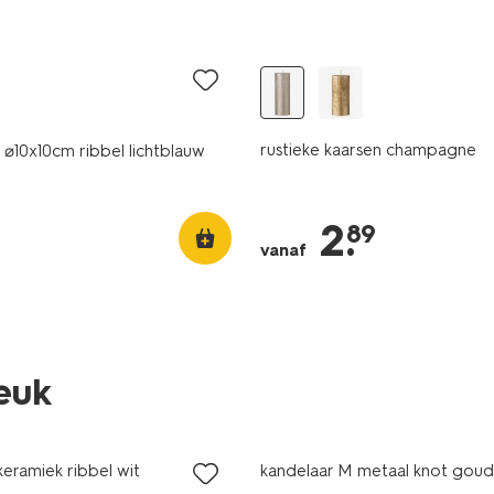
vegan
rustieke kaarsen champagne
⌀10x10cm ribbel lichtblauw
2
.
89
vanaf
leuk
sale
eramiek ribbel wit
kandelaar M metaal knot goud