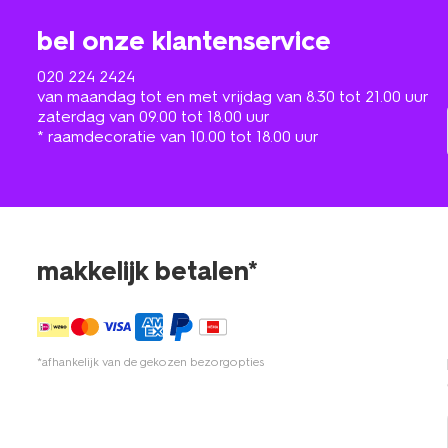
bel onze klantenservice
020 224 2424
van maandag tot en met vrijdag van 8.30 tot 21.00 uur
zaterdag van 09.00 tot 18.00 uur
* raamdecoratie van 10.00 tot 18.00 uur
makkelijk betalen*
*afhankelijk van de gekozen bezorgopties