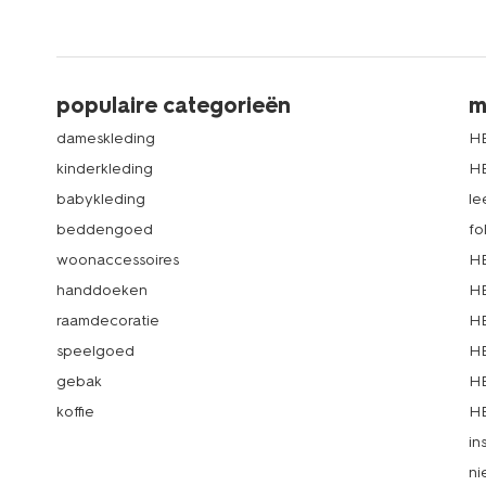
populaire categorieën
m
dameskleding
H
kinderkleding
H
babykleding
le
beddengoed
fo
woonaccessoires
HE
handdoeken
HE
raamdecoratie
HE
speelgoed
HE
gebak
HE
koffie
HE
in
ni