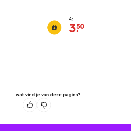
4
.
–
3
.
50
wat vind je van deze pagina?