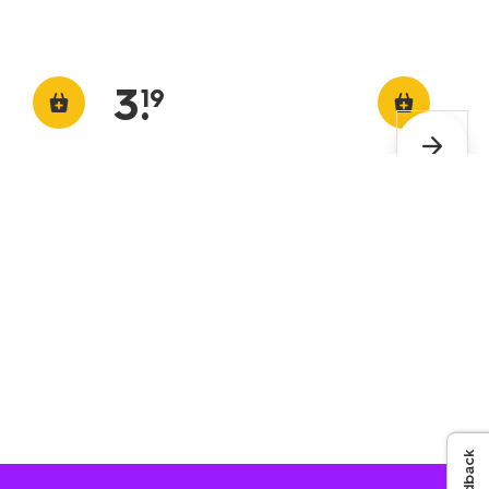
3
.
19
Feedback