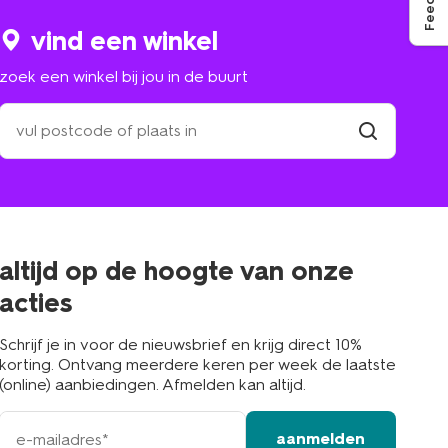
vind een winkel
zoek een winkel bij jou in de buurt
zoek
een
winkel
vind
winkel
bij
jou
in
de
buurt
altijd op de hoogte van onze
acties
Schrijf je in voor de nieuwsbrief en krijg direct 10%
korting. Ontvang meerdere keren per week de laatste
(online) aanbiedingen. Afmelden kan altijd.
e-
aanmelden
mailadres