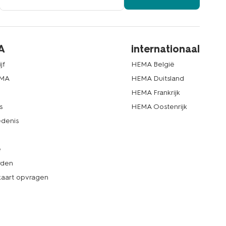
A
internationaal
jf
HEMA België
EMA
HEMA Duitsland
d
HEMA Frankrijk
s
HEMA Oostenrijk
denis
e
rden
kaart opvragen