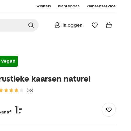
winkels
klantenpas
klantenservice
inloggen
vegan
rustieke kaarsen naturel
(16)
/wonen-
slapen/wonen/kaarsen/stompkaarsen/rustieke-
–
1
.
kaarsen-
vanaf
naturel-
1000032602.html