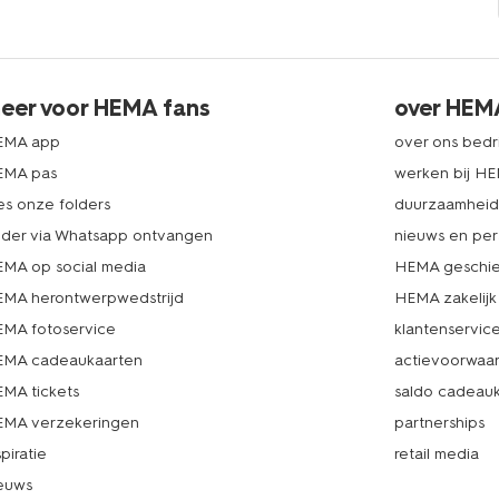
eer voor HEMA fans
over HEM
EMA app
over ons bedri
EMA pas
werken bij H
es onze folders
duurzaamhei
lder via Whatsapp ontvangen
nieuws en per
MA op social media
HEMA geschie
MA herontwerpwedstrijd
HEMA zakelijk
MA fotoservice
klantenservic
MA cadeaukaarten
actievoorwaa
MA tickets
saldo cadeau
MA verzekeringen
partnerships
spiratie
retail media
euws