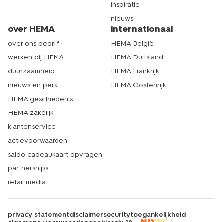
inspiratie
nieuws
over HEMA
internationaal
over ons bedrijf
HEMA België
werken bij HEMA
HEMA Duitsland
duurzaamheid
HEMA Frankrijk
nieuws en pers
HEMA Oostenrijk
HEMA geschiedenis
HEMA zakelijk
klantenservice
actievoorwaarden
saldo cadeaukaart opvragen
partnerships
retail media
privacy statement
disclaimer
security
toegankelijkheid