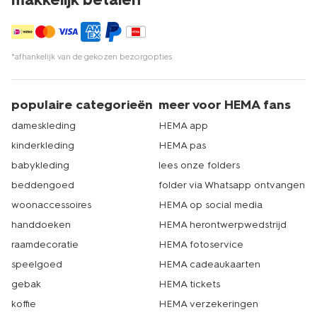
*afhankelijk van de gekozen bezorgopties
populaire categorieën
meer voor HEMA fans
dameskleding
HEMA app
kinderkleding
HEMA pas
babykleding
lees onze folders
beddengoed
folder via Whatsapp ontvangen
woonaccessoires
HEMA op social media
handdoeken
HEMA herontwerpwedstrijd
raamdecoratie
HEMA fotoservice
speelgoed
HEMA cadeaukaarten
gebak
HEMA tickets
koffie
HEMA verzekeringen