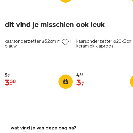
dit vind je misschien ook leuk
sale
korting
kaarsonderzetter ⌀32cm metaal
kaarsonderzetter ⌀20x3cm
blauw
keramiek klaproos
5
.
4
.
–
99
3
.
3
.
–
50
wat vind je van deze pagina?