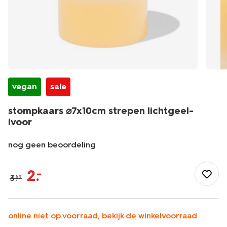
vegan
sale
stompkaars ⌀7x10cm strepen lichtgeel-
ivoor
nog geen beoordeling
/wonen-
slapen/wonen/kaarsen/stompkaarsen/stompkaars-
2
.
–
3
.
59
%E2%8C%807x10cm-
strepen-
lichtgeel-
ivoor-
online niet op voorraad, bekijk de winkelvoorraad
13506161.html