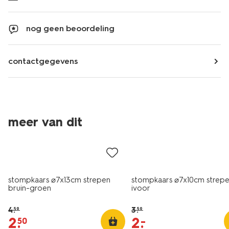
nog geen beoordeling
contactgegevens
vegan
vegan
meer van dit
sale
sale
stompkaars ⌀7x13cm strepen
stompkaars ⌀7x10cm strepen
bruin-groen
ivoor
4
.
3
.
59
59
2
.
2
.
–
50