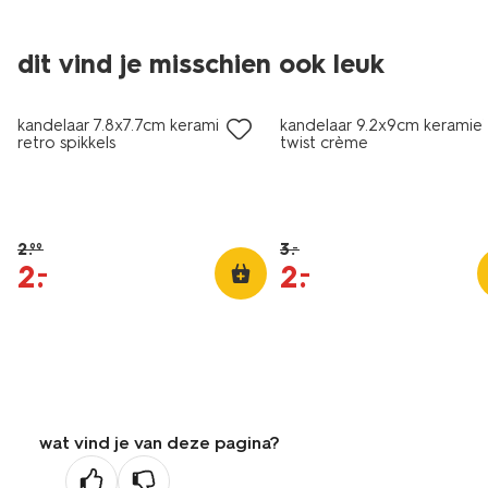
dit vind je misschien ook leuk
sale
sale
kandelaar 7.8x7.7cm keramiek
kandelaar 9.2x9cm keramie
retro spikkels
twist crème
2
.
3
.
–
99
2
.
2
.
–
–
wat vind je van deze pagina?