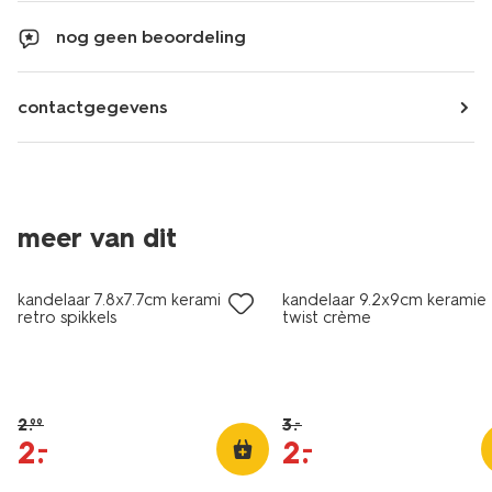
nog geen beoordeling
contactgegevens
meer van dit
sale
sale
kandelaar 7.8x7.7cm keramiek
kandelaar 9.2x9cm keramie
retro spikkels
twist crème
2
.
3
.
–
99
2
.
2
.
–
–