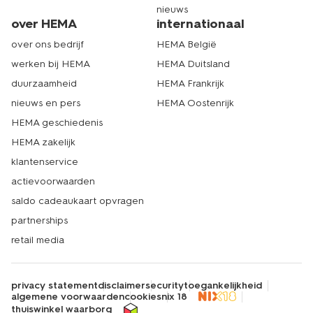
nieuws
over HEMA
internationaal
over ons bedrijf
HEMA België
werken bij HEMA
HEMA Duitsland
duurzaamheid
HEMA Frankrijk
nieuws en pers
HEMA Oostenrijk
HEMA geschiedenis
HEMA zakelijk
klantenservice
actievoorwaarden
saldo cadeaukaart opvragen
partnerships
retail media
privacy statement
disclaimer
security
toegankelijkheid
algemene voorwaarden
cookies
nix 18
thuiswinkel waarborg