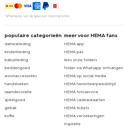
*afhankelijk van de gekozen bezorgopties
populaire categorieën
meer voor HEMA fans
dameskleding
HEMA app
kinderkleding
HEMA pas
babykleding
lees onze folders
beddengoed
folder via Whatsapp ontvangen
woonaccessoires
HEMA op social media
handdoeken
HEMA herontwerpwedstrijd
raamdecoratie
HEMA fotoservice
speelgoed
HEMA cadeaukaarten
gebak
HEMA tickets
koffie
HEMA verzekeringen
inspiratie