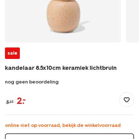
sale
kandelaar 8.5x10cm keramiek lichtbruin
nog geen beoordeling
/wonen-
slapen/wonen/kandelaar/kandelaar-
2
.
–
3
.
49
8.5x10cm-
keramiek-
lichtbruin-
13325045.html
online niet op voorraad, bekijk de winkelvoorraad