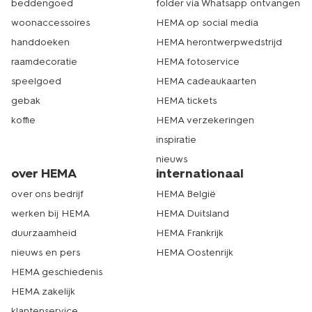
beddengoed
folder via Whatsapp ontvangen
woonaccessoires
HEMA op social media
handdoeken
HEMA herontwerpwedstrijd
raamdecoratie
HEMA fotoservice
speelgoed
HEMA cadeaukaarten
gebak
HEMA tickets
koffie
HEMA verzekeringen
inspiratie
nieuws
over HEMA
internationaal
over ons bedrijf
HEMA België
werken bij HEMA
HEMA Duitsland
duurzaamheid
HEMA Frankrijk
nieuws en pers
HEMA Oostenrijk
HEMA geschiedenis
HEMA zakelijk
klantenservice