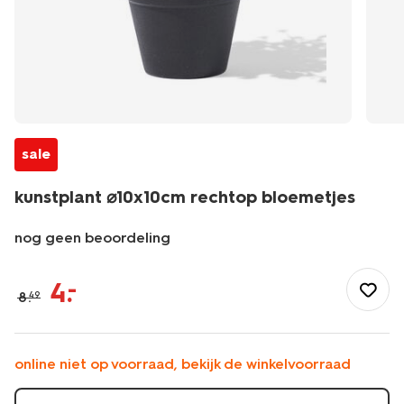
sale
kunstplant ⌀10x10cm rechtop bloemetjes
nog geen beoordeling
/wonen-
slapen/wonen/kunstplanten/kunstplant-
4
.
–
8
.
49
%E2%8C%8010x10cm-
rechtop-
bloemetjes-
41326001.html
online niet op voorraad, bekijk de winkelvoorraad