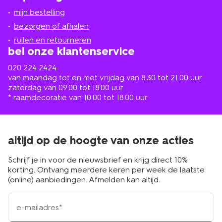
jou
mijn bestelling
in
de
bezorgen of afhalen
buurt
ruilen en retourneren
bel onze klantenservice
020 224 2424
van maandag tot en met vrijdag van 8.30 tot 21.00 uur
zaterdag van 09.00 tot 18.00 uur
* raamdecoratie van 10.00 tot 18.00 uur
altijd op de hoogte van onze acties
Schrijf je in voor de nieuwsbrief en krijg direct 10%
korting. Ontvang meerdere keren per week de laatste
(online) aanbiedingen. Afmelden kan altijd.
e-
mailadres