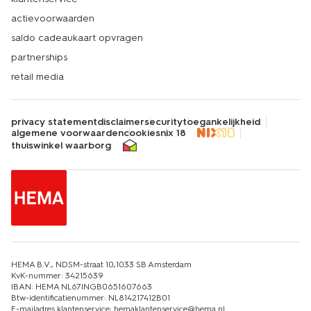
actievoorwaarden
saldo cadeaukaart opvragen
partnerships
retail media
privacy statement
disclaimer
security
toegankelijkheid
algemene voorwaarden
cookies
nix 18
thuiswinkel waarborg
HEMA B.V., NDSM-straat 10,1033 SB Amsterdam
KvK-nummer: 34215639
IBAN: HEMA NL67INGB0651607663
Btw-identificatienummer: NL814217412B01
E-mailadres klantenservice: hemaklantenservice@hema.nl