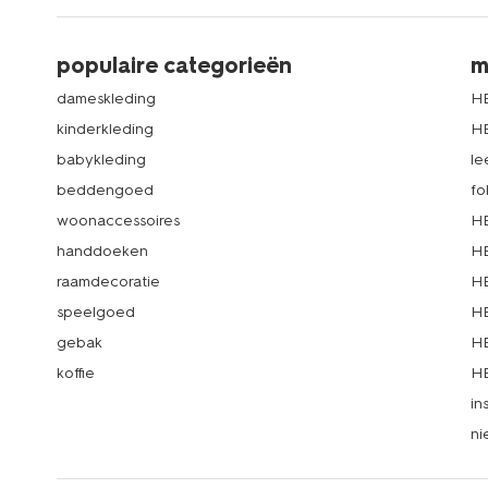
populaire categorieën
m
dameskleding
H
kinderkleding
H
babykleding
le
beddengoed
fo
woonaccessoires
HE
handdoeken
HE
raamdecoratie
HE
speelgoed
HE
gebak
HE
koffie
HE
in
ni