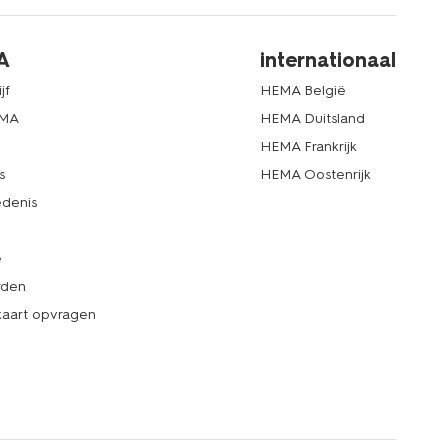
A
internationaal
jf
HEMA België
EMA
HEMA Duitsland
d
HEMA Frankrijk
s
HEMA Oostenrijk
denis
e
rden
kaart opvragen