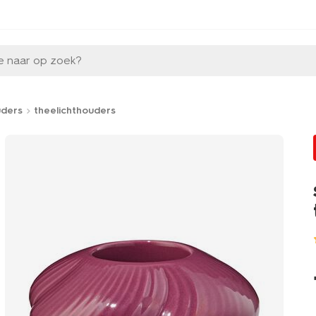
e naar op zoek?
uders
theelichthouders