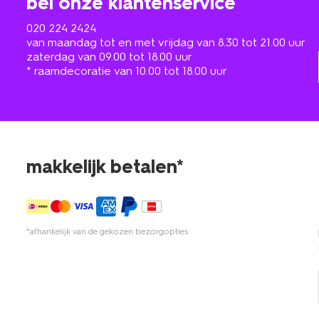
bel onze klantenservice
020 224 2424
van maandag tot en met vrijdag van 8.30 tot 21.00 uur
zaterdag van 09.00 tot 18.00 uur
* raamdecoratie van 10.00 tot 18.00 uur
makkelijk betalen*
*afhankelijk van de gekozen bezorgopties