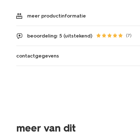
meer productinformatie
beoordeling: 5 (uitstekend)
(7)
contactgegevens
meer van dit
laag geprijsd
laag gepr