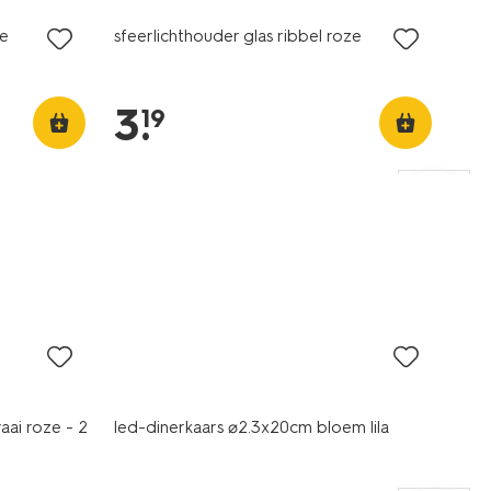
ze
sfeerlichthouder glas ribbel roze
3
.
19
sale
ai roze - 2
led-dinerkaars ⌀2.3x20cm bloem lila