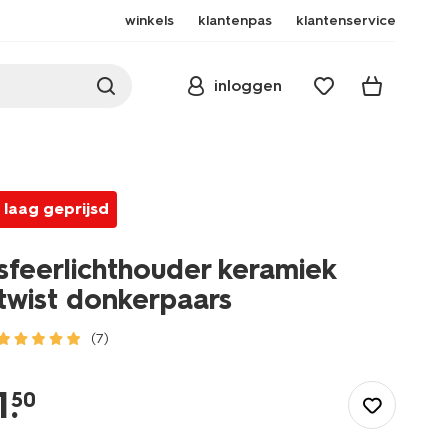
winkels
klantenpas
klantenservice
inloggen
laag geprijsd
sfeerlichthouder keramiek
twist donkerpaars
(7)
/wonen-
slapen/wonen/theelichthouders/sfeerlichthouder-
1
.
50
keramiek-
twist-