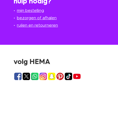
hulp nodig?
mijn bestelling
bezorgen of afhalen
ruilen en retourneren
volg HEMA