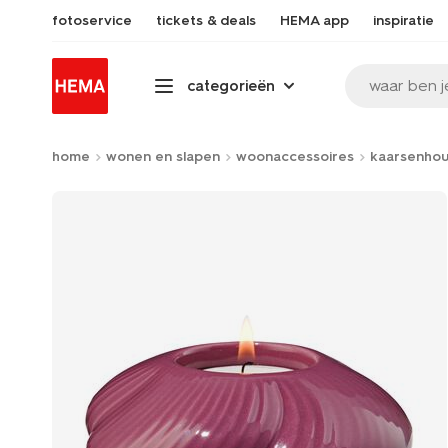
fotoservice
tickets & deals
HEMA app
inspiratie
waar ben j
categorieën
home
wonen en slapen
woonaccessoires
kaarsenho