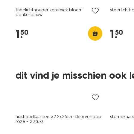
theelichthouder keramiek bloem
sfeerlichth
donkerblauw
1
.
1
.
50
50
vegan
vegan
dit vind je misschien ook 
laag geprijsd
sale
huishoudkaarsen ⌀2.2x25cm kleurverloop
stompkaars 
roze - 2 stuks