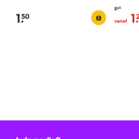
2
.
49
1
.
1
.
50
vanaf