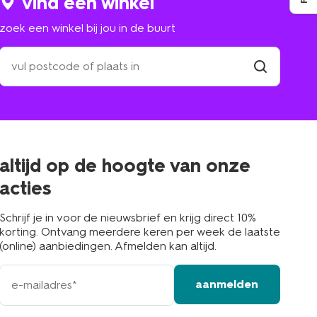
vind een winkel
zoek een winkel bij jou in de buurt
zoek
een
winkel
vind
winkel
bij
jou
in
de
buurt
altijd op de hoogte van onze
acties
Schrijf je in voor de nieuwsbrief en krijg direct 10%
korting. Ontvang meerdere keren per week de laatste
(online) aanbiedingen. Afmelden kan altijd.
e-
aanmelden
mailadres