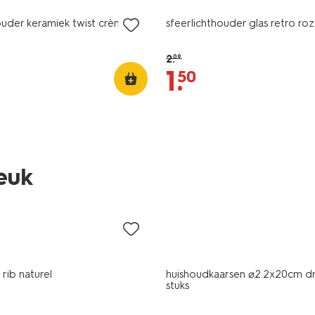
ouder keramiek twist crème
sfeerlichthouder glas retro ro
2
.
09
1
.
50
vegan
leuk
laag geprijsd
rib naturel
huishoudkaarsen ⌀2.2x20cm dra
stuks