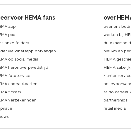
eer voor HEMA fans
over HEM
EMA app
over ons bedri
EMA pas
werken bij H
es onze folders
duurzaamhei
lder via Whatsapp ontvangen
nieuws en per
MA op social media
HEMA geschie
MA herontwerpwedstrijd
HEMA zakelijk
MA fotoservice
klantenservic
MA cadeaukaarten
actievoorwaa
MA tickets
saldo cadeau
MA verzekeringen
partnerships
spiratie
retail media
euws