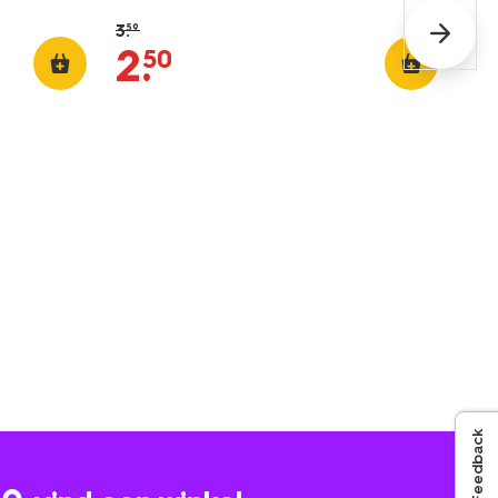
3
.
59
2
.
50
Feedback