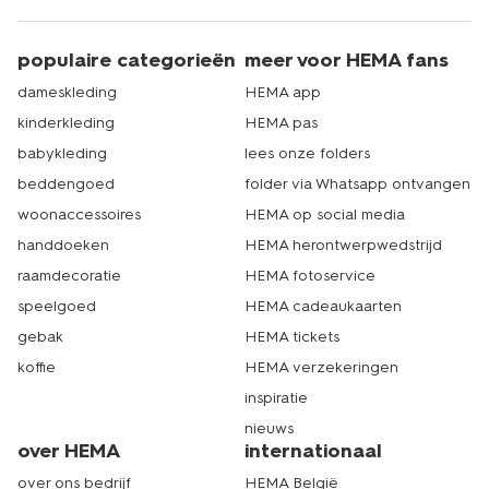
populaire categorieën
meer voor HEMA fans
dameskleding
HEMA app
kinderkleding
HEMA pas
babykleding
lees onze folders
beddengoed
folder via Whatsapp ontvangen
woonaccessoires
HEMA op social media
handdoeken
HEMA herontwerpwedstrijd
raamdecoratie
HEMA fotoservice
speelgoed
HEMA cadeaukaarten
gebak
HEMA tickets
koffie
HEMA verzekeringen
inspiratie
nieuws
over HEMA
internationaal
over ons bedrijf
HEMA België