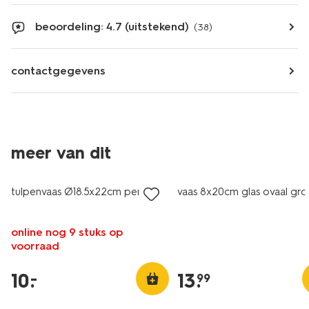
beoordeling: 4.7 (uitstekend)
(38)
contactgegevens
meer van dit
laag geprijsd
tulpenvaas Ø18.5x22cm perzik
vaas 8x20cm glas ovaal gr
online nog 9 stuks op
voorraad
10
.
13
.
–
99