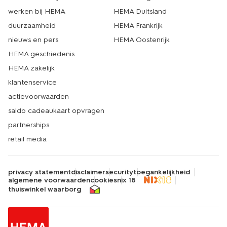
werken bij HEMA
HEMA Duitsland
duurzaamheid
HEMA Frankrijk
nieuws en pers
HEMA Oostenrijk
HEMA geschiedenis
HEMA zakelijk
klantenservice
actievoorwaarden
saldo cadeaukaart opvragen
partnerships
retail media
privacy statement
disclaimer
security
toegankelijkheid
algemene voorwaarden
cookies
nix 18
thuiswinkel waarborg