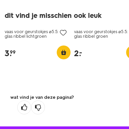
dit vind je misschien ook leuk
laag geprijsd
vaas voor geurstokjes ⌀5.5x11cm
vaas voor geurstokjes ⌀5.5
glas ribbel lichtgroen
glas ribbel groen
3
.
2
.
–
99
wat vind je van deze pagina?