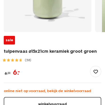
sale
tulpenvaas ⌀15x21cm keramiek groot groen
(38)
/wonen-
slapen/wonen/vaas/tulpenvaas-
6
.
–
8
.
99
%E2%8C%8015x21cm-
keramiek-
groot-
groen-
online niet op voorraad, bekijk de winkelvoorraad
13326031.html
winkelvoorraad