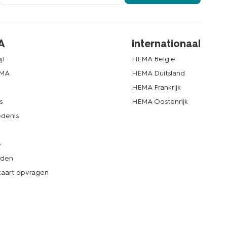
A
internationaal
jf
HEMA België
EMA
HEMA Duitsland
d
HEMA Frankrijk
s
HEMA Oostenrijk
denis
e
rden
kaart opvragen