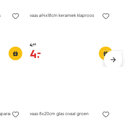
korting
s
vaas ⌀14x18cm keramiek klaproos
4
.
49
–
4
.
sparant
vaas 8x20cm glas ovaal groen