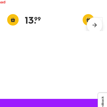
raad
13
.
99
Feedback