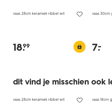
laag gepr
vaas 28cm keramiek ribbel wit
vaas 30cm 
–
18
.
7
.
99
dit vind je misschien ook 
vaas 28cm keramiek ribbel wit
vaas 18cm g