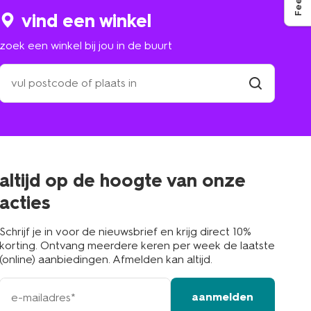
vind een winkel
zoek een winkel bij jou in de buurt
zoek
een
winkel
vind
winkel
bij
jou
in
de
buurt
altijd op de hoogte van onze
acties
Schrijf je in voor de nieuwsbrief en krijg direct 10%
korting. Ontvang meerdere keren per week de laatste
(online) aanbiedingen. Afmelden kan altijd.
e-
aanmelden
mailadres