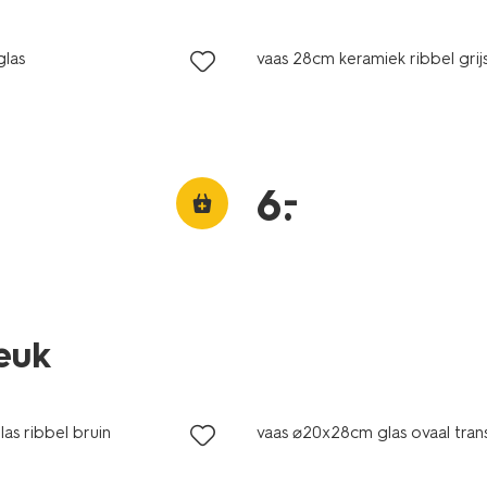
ijsd
laag geprijsd
glas
vaas 28cm keramiek ribbel grij
–
6
.
leuk
las ribbel bruin
vaas ⌀20x28cm glas ovaal tran