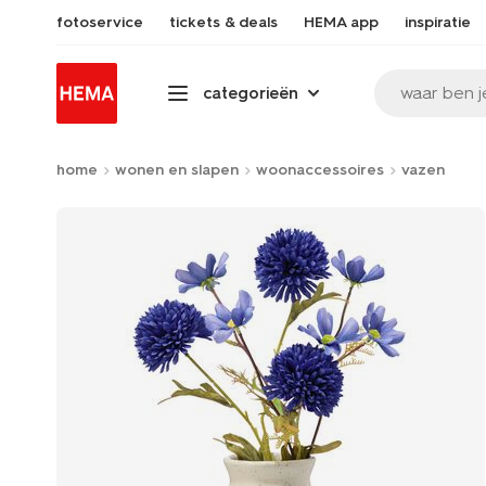
fotoservice
tickets & deals
HEMA app
inspiratie
waar ben j
categorieën
home
wonen en slapen
woonaccessoires
vazen