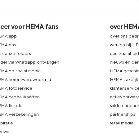
eer voor HEMA fans
over HEM
EMA app
over ons bedri
EMA pas
werken bij H
es onze folders
duurzaamhei
lder via Whatsapp ontvangen
nieuws en per
MA op social media
HEMA geschie
MA herontwerpwedstrijd
HEMA zakelijk
MA fotoservice
klantenservic
MA cadeaukaarten
actievoorwaa
MA tickets
saldo cadeau
MA verzekeringen
partnerships
spiratie
retail media
euws