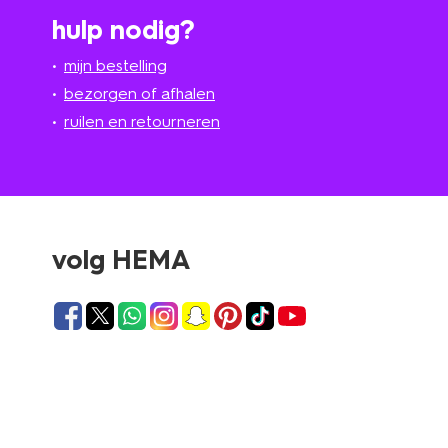
hulp nodig?
mijn bestelling
bezorgen of afhalen
ruilen en retourneren
volg HEMA