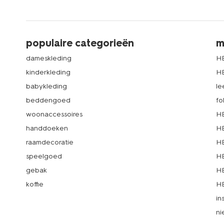
populaire categorieën
m
dameskleding
H
kinderkleding
H
babykleding
le
beddengoed
fo
woonaccessoires
HE
handdoeken
HE
raamdecoratie
HE
speelgoed
HE
gebak
HE
koffie
HE
in
ni