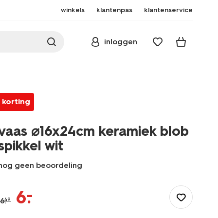
winkels
klantenpas
klantenservice
inloggen
korting
vaas ⌀16x24cm keramiek blob
spikkel wit
nog geen beoordeling
/wonen-
slapen/wonen/vaas/vaas-
–
6
.
%E2%8C%8016x24cm-
6
.
49
keramiek-