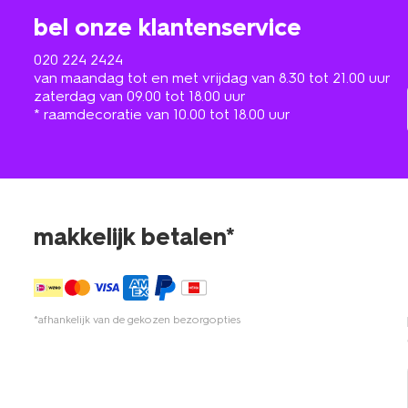
bel onze klantenservice
020 224 2424
van maandag tot en met vrijdag van 8.30 tot 21.00 uur
zaterdag van 09.00 tot 18.00 uur
* raamdecoratie van 10.00 tot 18.00 uur
makkelijk betalen*
*afhankelijk van de gekozen bezorgopties