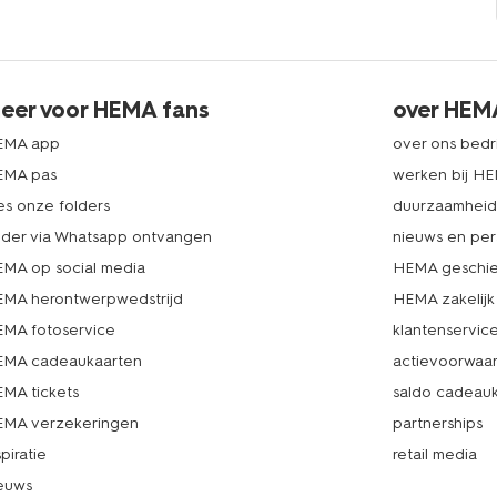
eer voor HEMA fans
over HEM
EMA app
over ons bedri
EMA pas
werken bij H
es onze folders
duurzaamhei
lder via Whatsapp ontvangen
nieuws en per
MA op social media
HEMA geschie
MA herontwerpwedstrijd
HEMA zakelijk
MA fotoservice
klantenservic
MA cadeaukaarten
actievoorwaa
MA tickets
saldo cadeau
MA verzekeringen
partnerships
spiratie
retail media
euws