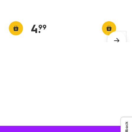
4
.
99
Feedback