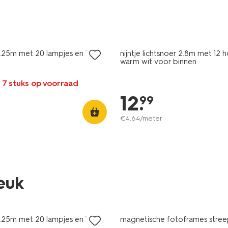
3.25m met 20 lampjes en 19
nijntje lichtsnoer 2.8m met 12 
warm wit voor binnen
 7 stuks op voorraad
12
.
99
€
4
.
64
/meter
leuk
3.25m met 20 lampjes en 19
magnetische fotoframes streep