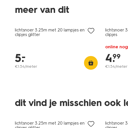
meer van dit
lichtsnoer 3.25m met 20 lampjes en 19
lichtsnoer 
clipjes glitter
clipjes
online nog
–
5
.
4
.
99
€
1
.
54
/meter
€
1
.
54
/meter
dit vind je misschien ook 
lichtsnoer 3.25m met 20 lampjes en 19
lichtsnoer 
clipjes glitter
clipjes