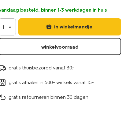
19-
vandaag besteld, binnen 1-3 werkdagen in huis
clipjes-
hout-
60320007.html
in winkelmandje
1
winkelvoorraad
gratis thuisbezorgd vanaf 30.-
gratis afhalen in 500+ winkels vanaf 15.-
gratis retourneren binnen 30 dagen