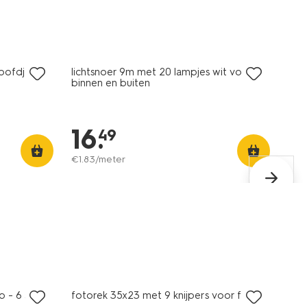
hoofdjes
lichtsnoer 9m met 20 lampjes wit voor
binnen en buiten
16
.
49
€
1
.
83
/meter
 - 6 stuks
fotorek 35x23 met 9 knijpers voor foto's