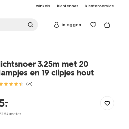
winkels
klantenpas
klantenservice
inloggen
lichtsnoer 3.25m met 20
lampjes en 19 clipjes hout
(21)
/wonen-
slapen/wonen/verlichting/lichtsnoer-
–
5
.
3.25m-
met-
€
1
.
54
/meter
20-
lampjes-
en-