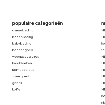
populaire categorieën
m
dameskleding
H
kinderkleding
H
babykleding
le
beddengoed
fo
woonaccessoires
HE
handdoeken
HE
raamdecoratie
HE
speelgoed
HE
gebak
HE
koffie
HE
in
ni