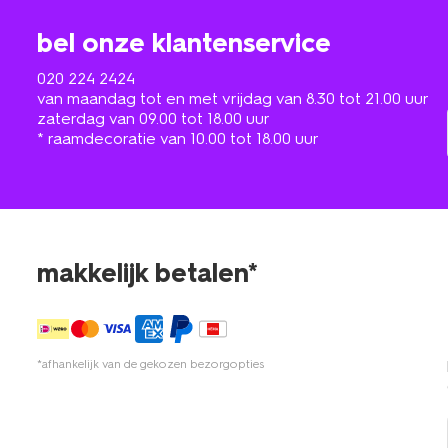
bel onze klantenservice
020 224 2424
van maandag tot en met vrijdag van 8.30 tot 21.00 uur
zaterdag van 09.00 tot 18.00 uur
* raamdecoratie van 10.00 tot 18.00 uur
makkelijk betalen*
*afhankelijk van de gekozen bezorgopties