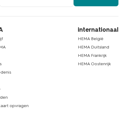
A
internationaal
jf
HEMA België
EMA
HEMA Duitsland
d
HEMA Frankrijk
s
HEMA Oostenrijk
denis
e
rden
kaart opvragen