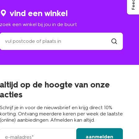
vind een winkel
zoek een winkel bij jou in de buurt
zoek
een
winkel
vind
winkel
bij
jou
in
de
buurt
altijd op de hoogte van onze
acties
Schrijf je in voor de nieuwsbrief en krijg direct 10%
korting. Ontvang meerdere keren per week de laatste
(online) aanbiedingen. Afmelden kan altijd.
e-
aanmelden
mailadres