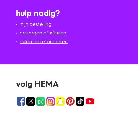
hulp nodig?
mijn bestelling
bezorgen of afhalen
ruilen en retourneren
volg HEMA