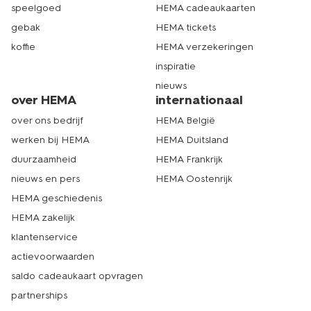
speelgoed
HEMA cadeaukaarten
gebak
HEMA tickets
koffie
HEMA verzekeringen
inspiratie
nieuws
over HEMA
internationaal
over ons bedrijf
HEMA België
werken bij HEMA
HEMA Duitsland
duurzaamheid
HEMA Frankrijk
nieuws en pers
HEMA Oostenrijk
HEMA geschiedenis
HEMA zakelijk
klantenservice
actievoorwaarden
saldo cadeaukaart opvragen
partnerships