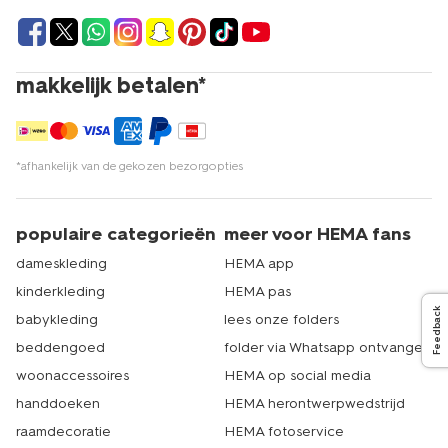
makkelijk betalen*
*afhankelijk van de gekozen bezorgopties
populaire categorieën
meer voor HEMA fans
dameskleding
HEMA app
kinderkleding
HEMA pas
Feedback
babykleding
lees onze folders
beddengoed
folder via Whatsapp ontvangen
woonaccessoires
HEMA op social media
handdoeken
HEMA herontwerpwedstrijd
raamdecoratie
HEMA fotoservice