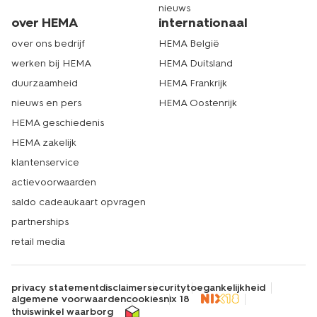
nieuws
over HEMA
internationaal
over ons bedrijf
HEMA België
werken bij HEMA
HEMA Duitsland
duurzaamheid
HEMA Frankrijk
nieuws en pers
HEMA Oostenrijk
HEMA geschiedenis
HEMA zakelijk
klantenservice
actievoorwaarden
saldo cadeaukaart opvragen
partnerships
retail media
privacy statement
disclaimer
security
toegankelijkheid
algemene voorwaarden
cookies
nix 18
thuiswinkel waarborg