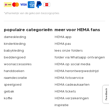
*afhankelijk van de gekozen bezorgopties
populaire categorieën
meer voor HEMA fans
dameskleding
HEMA app
kinderkleding
HEMA pas
babykleding
lees onze folders
beddengoed
folder via Whatsapp ontvangen
woonaccessoires
HEMA op social media
handdoeken
HEMA herontwerpwedstrijd
raamdecoratie
HEMA fotoservice
speelgoed
HEMA cadeaukaarten
Feedback
gebak
HEMA tickets
koffie
HEMA verzekeringen
inspiratie