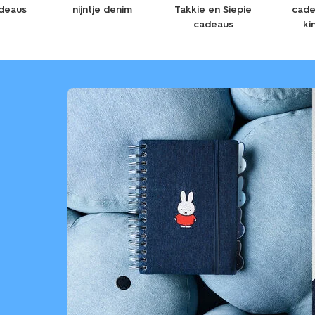
adeaus
nijntje denim
Takkie en Siepie
cade
cadeaus
ki