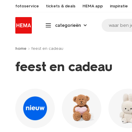
fotoservice
tickets & deals
HEMA app
inspiratie
waar ben j
categorieën
home
feest en cadeau
feest en cadeau