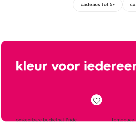
cadeaus tot 5.-
ca
kleur voor iederee
sale
omkeerbare buckethat Pride
tompouce P