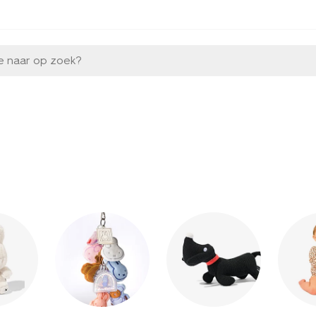
e naar op zoek?