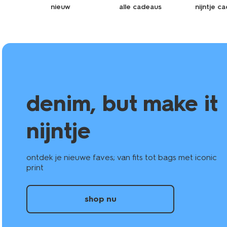
nieuw
alle cadeaus
nijntje c
denim, but make it
nijntje
ontdek je nieuwe faves; van fits tot bags met iconic
print
shop nu