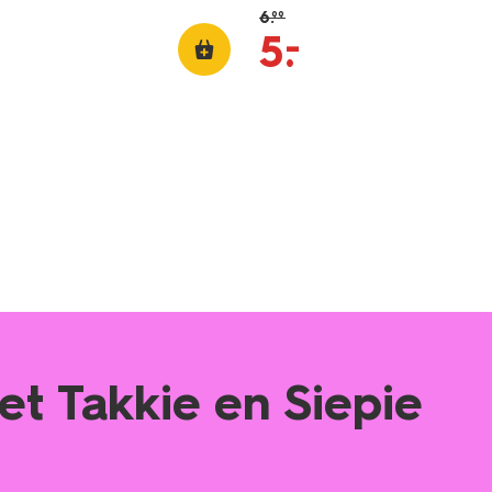
6
.
99
–
5
.
met Takkie en Siepie