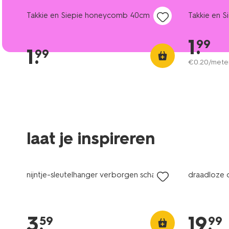
Takkie en Siepie honeycomb 40cm
Takkie en Si
1
.
99
1
.
99
€
0
.
20
/mete
laat je inspireren
nieuw
nieuw
nijntje-sleutelhanger verborgen schatjes
draadloze 
3
.
19
.
59
99