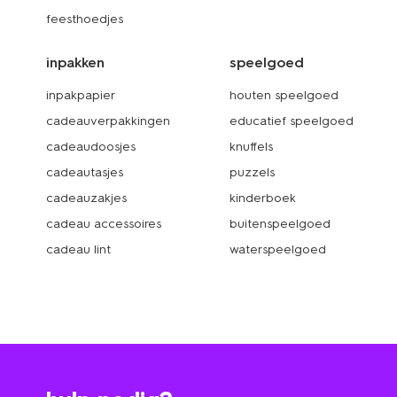
feesthoedjes
inpakken
speelgoed
inpakpapier
houten speelgoed
cadeauverpakkingen
educatief speelgoed
cadeaudoosjes
knuffels
cadeautasjes
puzzels
cadeauzakjes
kinderboek
cadeau accessoires
buitenspeelgoed
cadeau lint
waterspeelgoed