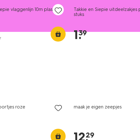
epie vlaggenlijn 10m plastic
Takkie en Siepie uitdeelzakjes 
stuks
1
.
39
r
nieuw
oortjes roze
maak je eigen zeepjes
12
.
29