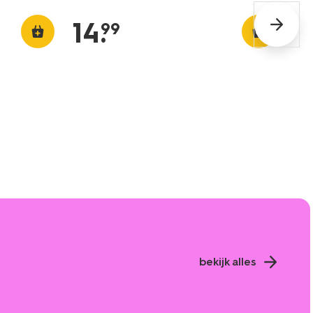
14
.
99
bekijk alles
sale