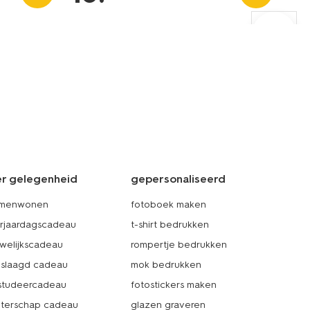
r gelegenheid
gepersonaliseerd
amenwonen
fotoboek maken
rjaardagscadeau
t-shirt bedrukken
welijkscadeau
rompertje bedrukken
slaagd cadeau
mok bedrukken
studeercadeau
fotostickers maken
terschap cadeau
glazen graveren