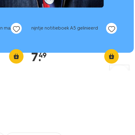
nieuw
nen maat M
nijntje notitieboek A5 gelinieerd
7
.
49