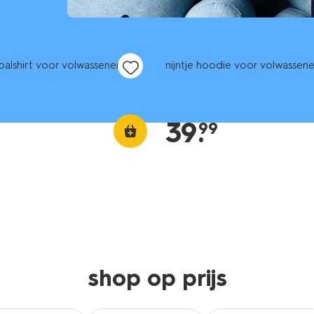
nieuw
tbalshirt voor volwassenen
nijntje hoodie voor volwasse
39
.
99
shop op prijs