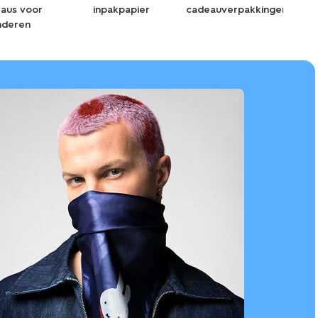
aus voor
inpakpapier
cadeauverpakkingen
alle
nderen