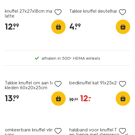
knuffel 27x27x18cm matcha
Takkie knuffel sleutelhanger
latte
12
.
4
.
99
99
afhalen in 500+ HEMA winkels
sale
Takkie knuffel om aan te
bedknuffel kat 91x25x20cm
kleden 60x20x25cm
13
.
12
.
–
99
19
.
99
sale
omkeerbare knuffel vlinder-
halsband voor knuffel Takkie
rups
en Siepie met stemrecorder