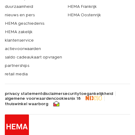
duurzaamheid
HEMA Frankrijk
Een pluche knuffel is een knuffel gemaakt van een hele
zachte stof met kleine haartjes. Daardoor voelt hij extra
nieuws en pers
HEMA Oostenrijk
knuffelig aan. Daarom zijn pluche knuffels vaak favoriet
HEMA geschiedenis
bij kinderen.
HEMA zakelijk
klantenservice
actievoorwaarden
saldo cadeaukaart opvragen
partnerships
retail media
privacy statement
disclaimer
security
toegankelijkheid
algemene voorwaarden
cookies
nix 18
thuiswinkel waarborg