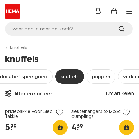
inloggen
waar ben je naar op zoek?
knuffels
knuffels
ducatief speelgoed
knuffels
poppen
verkle
129 artikelen
filter en sorteer
nieuw
nieuw
pridepakkie voor Siepie en
sleutelhangers 6x12x6cm
Takkie
dumplings
5
.
4
.
99
59