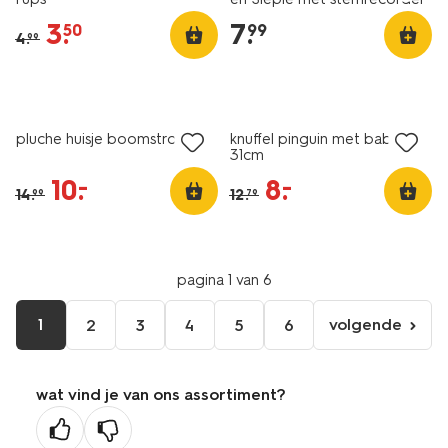
3
.
7
.
50
99
4
.
99
sale
sale
pluche huisje boomstronk
knuffel pinguin met baby
31cm
10
.
8
.
–
–
14
.
12
.
99
79
pagina 1 van 6
1
volgende
2
3
4
5
6
volgende
pagina
wat vind je van ons assortiment?