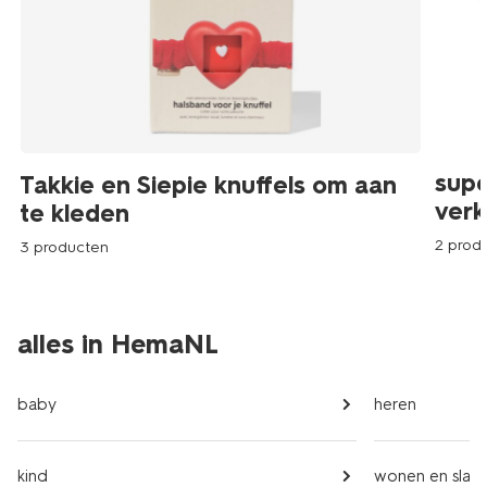
supe
Takkie en Siepie knuffels om aan
verk
te kleden
2 prod
3 producten
alles in HemaNL
baby
heren
kind
wonen en slap