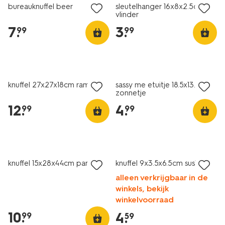
bureauknuffel beer
sleutelhanger 16x8x2.5cm
vlinder
7
.
3
.
99
99
nieuw
nieuw
knuffel 27x27x18cm ramen
sassy me etuitje 18.5x13.5cm
zonnetje
12
.
4
.
99
99
nieuw
nieuw
knuffel 15x28x44cm parfum
knuffel 9x3.5x6.5cm sushi
alleen verkrijgbaar in de
winkels, bekijk
winkelvoorraad
10
.
4
.
99
59