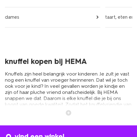
dames
taart, eten en 
knuffel kopen bij HEMA
Knuffels zijn heel belangrijk voor kinderen. Je zult je vast
nog een knuffel van vroeger herinneren. Dat wil je toch
ook voor je kind? In veel gevallen worden je kindje en
zijn of haar pluche vriend onafscheidelijk. Bij HEMA
snappen we dat. Daarom is elke knuffel die je bij ons
koopt van goede kwaliteit. Zodat het knuffelvriendje van
je zoon of dochter jarenlang mee gaat. Tip: koop
meteen een tweede knuffel op reserve. Handig voor als
de andere in de was zit. En echt een redder in nood
wanneer je kindje de lievelingsknuffel ergens laat liggen
of kwijt raakt.
vind een winkel