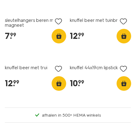
nieuw
nieuw
sleutelhangers beren met
knuffel beer met tuinbroek
magneet
7
.
12
.
99
99
nieuw
nieuw
knuffel beer met trui
knuffel 44x19cm lipstick
12
.
10
.
99
99
afhalen in 500+ HEMA winkels
nieuw
nieuw