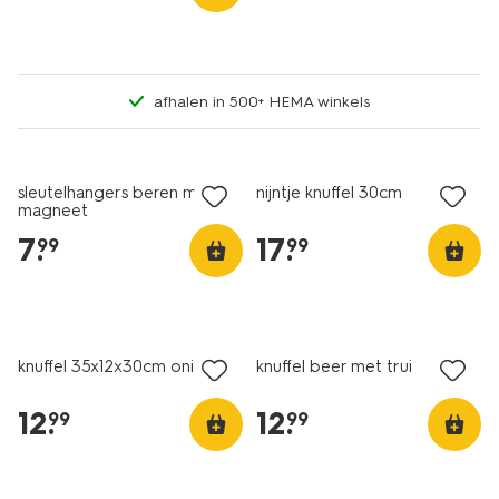
afhalen in 500+ HEMA winkels
nieuw
nieuw
sleutelhangers beren met
nijntje knuffel 30cm
magneet
7
.
17
.
99
99
nieuw
nieuw
knuffel 35x12x30cm onigiri
knuffel beer met trui
12
.
12
.
99
99
nieuw
nieuw