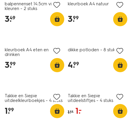
balpennenset 14.5cm vier
kleurboek A4 natuur
kleuren - 2 stuks
3
.
3
.
49
99
nieuw
kleurboek A4 eten en
dikke potloden - 8 stuks
drinken
3
.
4
.
99
99
sale
Takkie en Siepie
Takkie en Siepie
uitdeelkleurboekjes - 4 stuks
uitdeelstiftjes - 4 stuks
1
.
1
.
–
99
1
.
99