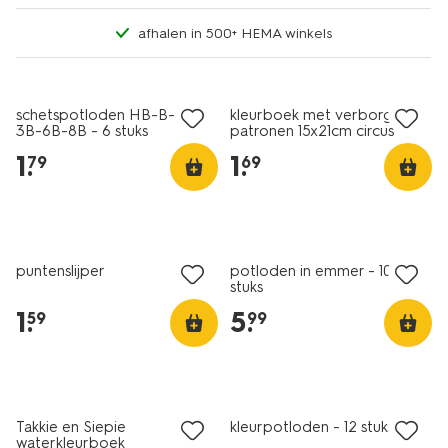
afhalen in 500+ HEMA winkels
schetspotloden HB-B-2B-
kleurboek met verborgen
3B-6B-8B - 6 stuks
patronen 15x21cm circus
1
.
1
.
79
69
vegan
puntenslijper
potloden in emmer - 100
stuks
1
.
5
.
59
99
Takkie en Siepie
kleurpotloden - 12 stuks
waterkleurboek