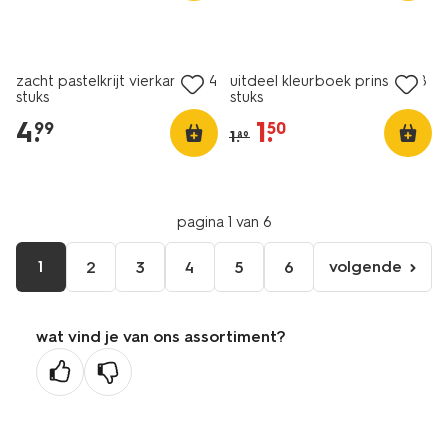
sale
zacht pastelkrijt vierkant - 24
uitdeel kleurboek prinses - 8
stuks
stuks
4
.
1
.
99
50
1
.
89
pagina 1 van 6
1
volgende
2
3
4
5
6
volgende
pagina
wat vind je van ons assortiment?