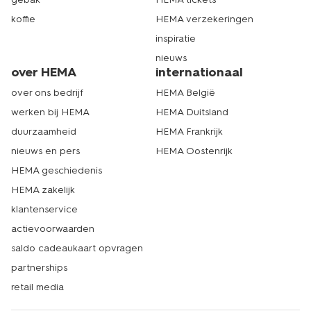
koffie
HEMA verzekeringen
inspiratie
nieuws
over HEMA
internationaal
over ons bedrijf
HEMA België
werken bij HEMA
HEMA Duitsland
duurzaamheid
HEMA Frankrijk
nieuws en pers
HEMA Oostenrijk
HEMA geschiedenis
HEMA zakelijk
klantenservice
actievoorwaarden
saldo cadeaukaart opvragen
partnerships
retail media