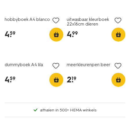
nieuw
nieuw
hobbyboek A4 blanco roze
uitwasbaar kleurboek
22x16cm dieren
4
.
4
.
59
99
nieuw
nieuw
dummyboek A4 lila
meerkleurenpen beer
4
.
2
.
59
19
afhalen in 500+ HEMA winkels
nieuw
nieuw