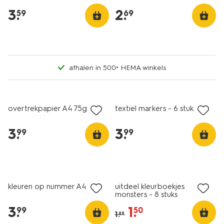
3
.
2
.
59
69
afhalen in 500+ HEMA winkels
vegan
overtrekpapier A4 75gr
textiel markers - 6 stuks
3
.
3
.
99
99
sale
kleuren op nummer A4
uitdeel kleurboekjes
monsters - 8 stuks
3
.
1
.
99
50
1
.
89