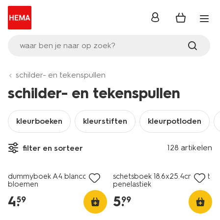
inloggen
waar ben je naar op zoek?
schilder- en tekenspullen
schilder- en tekenspullen
kleurboeken
kleurstiften
kleurpotloden
128 artikelen
filter en sorteer
nieuw
nieuw
dummyboek A4 blanco
schetsboek 18.6x25.4cm met
bloemen
penelastiek
4
.
5
.
59
99