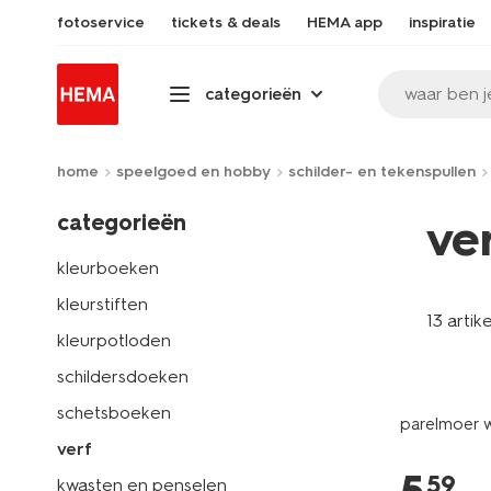
fotoservice
tickets & deals
HEMA app
inspiratie
waar ben j
categorieën
home
speelgoed en hobby
schilder- en tekenspullen
categorieën
ve
kleurboeken
kleurstiften
13 artik
kleurpotloden
schildersdoeken
schetsboeken
parelmoer w
verf
59
kwasten en penselen