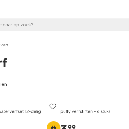
e naar op zoek?
verf
rf
elen
aterverfset 12-delig
puffy verfstiften - 6 stuks
99