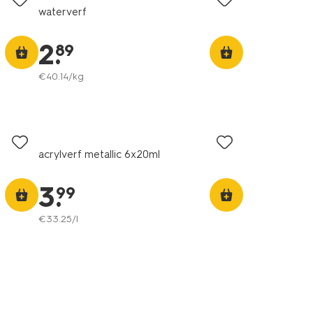
waterverf
2
.
89
€
40
.
14
/kg
acrylverf metallic 6x20ml
3
.
99
€
33
.
25
/l