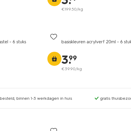
3
.
€
199
.
50
/kg
stel - 6 stuks
basiskleuren acrylverf 20ml - 6 stu
3
.
99
€
39
.
90
/kg
esteld, binnen 1-3 werkdagen in huis
gratis thuisbezo