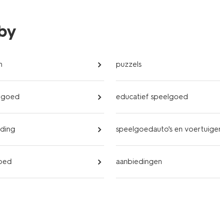
bby
n
puzzels
lgoed
educatief speelgoed
eding
speelgoedauto's en voertuige
oed
aanbiedingen