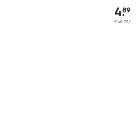
4
.
89
€
40
.
75
/l