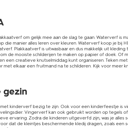
A
lakkaatverf om gelijk mee aan de slag te gaan. Waterverf is m
p die manier alles leren over kleuren. Waterverf koop je bij HE
tverf. Plakkaatverf is uitwasbaar en dus makkelijk uit kleding
rf om de mooiste schilderijen te maken op papier of doek. Of
eren een creatieve knutselmiddag kunt organiseren. Teken me
or met elkaar een fruitmand na te schilderen. Kijk voor meer 
 gezin
t kinderverf bezig te zijn. Ook voor een kinderfeestje is vin
evelingsdier. Vingerverf kan ook gebruikt worden op tegels o
ieve ervaring. Zodra de kinderen uitgeverfd zijn, was je alles
voor dat de kleintjes beschermende kledij dragen, zoals een 