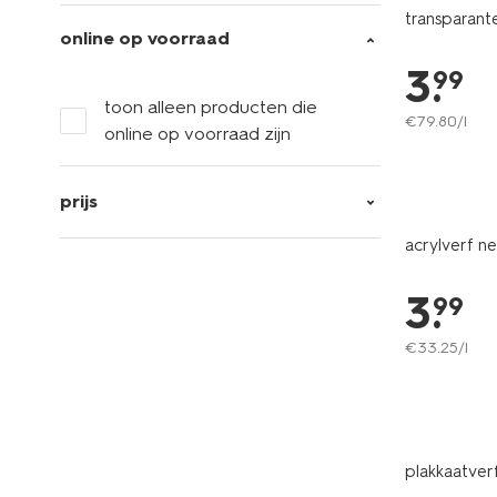
transparant
online op voorraad
3
.
99
toon alleen producten die
€
79
.
80
/l
online op voorraad zijn
prijs
acrylverf n
3
.
99
€
33
.
25
/l
plakkaatverf