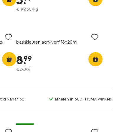
3
.
€
199
.
50
/kg
ks
basiskleuren acrylverf 18x20ml
8
.
99
€
24
.
97
/l
rgd vanaf 30.-
afhalen in 500+ HEMA winkels
vegan