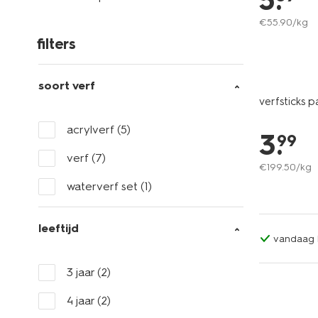
5
.
€
55
.
90
/kg
filters
soort verf
verfsticks pa
acrylverf
(5)
3
.
99
verf
(7)
€
199
.
50
/kg
waterverf set
(1)
leeftijd
vandaag b
3 jaar
(2)
4 jaar
(2)