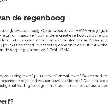
erf.
n van de regenboog
atuurlijk kwasten nodig. Op de website van HEMA vind je gelu
b je zin om naast verf ook andere creatieve hobby’s uit te p
b je alles kunnen vinden om aan de slag te gaan? Dan is het 
jou thuis bezorgd. Je bestelling ophalen in een HEMA winkel 
aan de slag te gaan met verf. Echt HEMA.
en, zoals vingerverf, plakkaatverf en waterverf. Deze soorten 
 Wil je samen met je kind wat serieuzer schilderen? Dan kun je 
tiger uit kleding te krijgen. Trek een leuk schort of oude kl
verf?