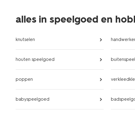
alles in speelgoed en ho
knutselen
handwerke
houten speelgoed
buitenspee
poppen
verkleedkl
babyspeelgoed
badspeelg