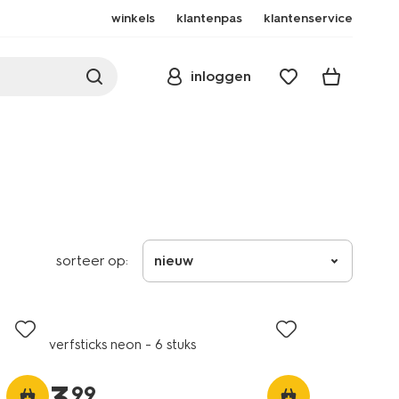
winkels
klantenpas
klantenservice
inloggen
sorteer op:
nieuw
verfsticks neon - 6 stuks
99