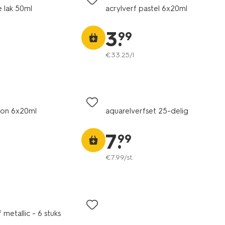
e lak 50ml
acrylverf pastel 6x20ml
3
.
99
€
33
.
25
/l
eon 6x20ml
aquarelverfset 25-delig
7
.
99
€
7
.
99
/st.
 metallic - 6 stuks