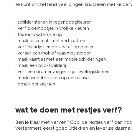
Je kunt ontzettend veel dingen knutselen met kinderv
• schilder stenen in regenboogkleuren
• verf bloempotjes in vrolijke kleuren
• fris een oud krukje op
• maak placemats met verfspatten
• verf blaadjes en druk ze af op papier
• versier een mok of vaas met stippen
• maak kaartjes met een mooie schilderingen
• maak een duo-schilderij
• verf een dromenvanger in je lievelingskleuren
• maak handafdrukken op een canvas
• beschilder kaarsen
wat te doen met restjes verf?
Ben je klaar met verven? Gooi de restjes verf dan nooit
verfemmers eerst goed uitlekken en lever ze daarna in