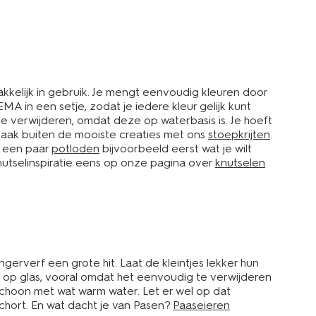
akkelijk in gebruik. Je mengt eenvoudig kleuren door
MA in een setje, zodat je iedere kleur gelijk kunt
 te verwijderen, omdat deze op waterbasis is. Je hoeft
 maak buiten de mooiste creaties met ons
stoepkrijten
.
t een paar
potloden
bijvoorbeeld eerst wat je wilt
knutselinspiratie eens op onze pagina over
knutselen
gerverf een grote hit. Laat de kleintjes lekker hun
f op glas, vooral omdat het eenvoudig te verwijderen
 schoon met wat warm water. Let er wel op dat
schort. En wat dacht je van Pasen?
Paaseieren