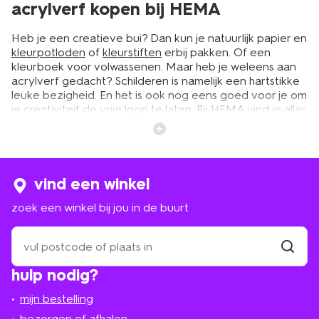
acrylverf kopen bij HEMA
Heb je een creatieve bui? Dan kun je natuurlijk papier en
kleurpotloden
of
kleurstiften
erbij pakken. Of een
kleurboek voor volwassenen. Maar heb je weleens aan
acrylverf gedacht? Schilderen is namelijk een hartstikke
leuke bezigheid. En het is ook nog eens goed voor je om
je creativiteit de vrije loop te laten. Bij HEMA vind je alles
wat je hiervoor nodig hebt. Zo hebben we verschillende
acrylverf sets voor een lage prijs. Daarmee kun je lekker
snel aan de slag met verschillende kleuren.
vind een winkel
acrylverf set in verschillende
zoek een winkel bij jou in de buurt
kleuren
zoek
een
Als je gaat schilderen is het fijn om te kunnen kiezen uit
winkel
vind
verschillende kleuren. De acrylverf sets van HEMA zijn in
hulp nodig?
winkel
bij
verschillende tinten verkrijgbaar. We hebben
jou
bijvoorbeeld metallic acrylverf. In deze set vind je
mijn bestelling
in
meerdere kleuren metallic verf. Door de hoge
de
bezorgen of afhalen