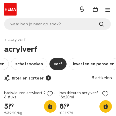
inloggen
waar ben je naar op zoek?
acrylverf
acrylverf
ken
schetsboeken
verf
kwasten en penselen
5 artikelen
filter en sorteer
1
basiskleuren acrylverf 20ml -
basiskleuren acrylverf
6 stuks
18x20ml
3
.
8
.
99
99
€
39
.
90
/kg
€
24
.
97
/l