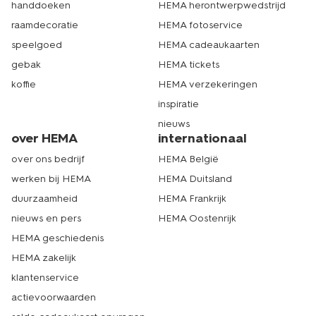
handdoeken
HEMA herontwerpwedstrijd
raamdecoratie
HEMA fotoservice
speelgoed
HEMA cadeaukaarten
gebak
HEMA tickets
koffie
HEMA verzekeringen
inspiratie
nieuws
over HEMA
internationaal
over ons bedrijf
HEMA België
werken bij HEMA
HEMA Duitsland
duurzaamheid
HEMA Frankrijk
nieuws en pers
HEMA Oostenrijk
HEMA geschiedenis
HEMA zakelijk
klantenservice
actievoorwaarden