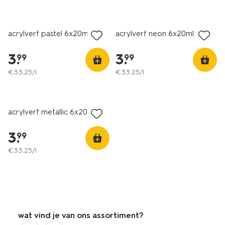
acrylverf pastel 6x20ml
acrylverf neon 6x20ml
3
.
3
.
99
99
€
33
.
25
/l
€
33
.
25
/l
acrylverf metallic 6x20ml
3
.
99
€
33
.
25
/l
wat vind je van ons assortiment?