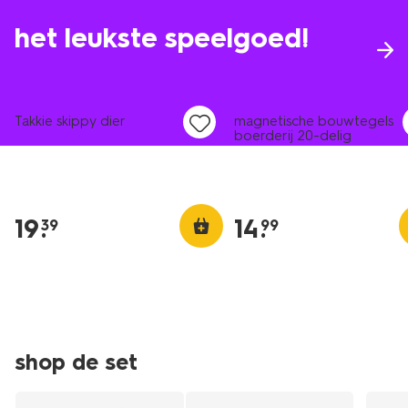
het leukste speelgoed!
Takkie skippy dier
magnetische bouwtegels
boerderij 20-delig
19
.
14
.
39
99
shop de set