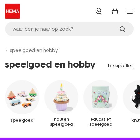
inloggen
waar ben je naar op zoek?
speelgoed en hobby
speelgoed en hobby
bekijk alles
houten
educatief
speelgoed
knuf
speelgoed
speelgoed