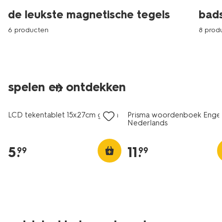
de leukste magnetische tegels
bad
6 producten
8 prod
spelen en ontdekken
nieuw
nieuw
LCD tekentablet 15x27cm groen
Prisma woordenboek Engel
Nederlands
5
.
11
.
99
99