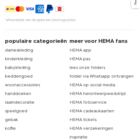
Natuurlijk kun je jouw knutselspullen ook in de winkel
kopen. Heb je een mooi borduurwerkje gemaakt, dan is
het erg leuk om deze cadeau te geven aan een
geliefde. Gelukkig vind je bij ons ook vrolijke
*afhankelijk van de gekozen bezorgopties
cadeauverpakkingen
waarmee het geven van ieder
presentje een feestje wordt. Echt HEMA!
populaire categorieën
meer voor HEMA fans
dameskleding
HEMA app
kinderkleding
HEMA pas
babykleding
lees onze folders
beddengoed
folder via Whatsapp ontvangen
woonaccessoires
HEMA op social media
handdoeken
HEMA herontwerpwedstrijd
raamdecoratie
HEMA fotoservice
speelgoed
HEMA cadeaukaarten
gebak
HEMA tickets
koffie
HEMA verzekeringen
inspiratie