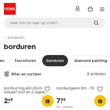
inloggen
waar ben je naar op zoek?
borduren
borduren
ken
fournituren
borduren
diamond painting
8 artikelen
filter en sorteer
borduurring ⌀12+20cm
borduurgaren 8m - 50 stuks
inclusief stof en 2 naalden
2
.
7
.
49
99
€
1
.
–
/meter