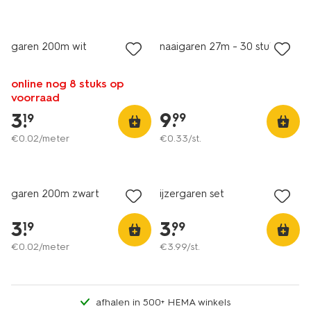
2+1 gratis
2+1 gratis
met je HEMA pas
met je HEMA pas
garen 200m wit
naaigaren 27m - 30 stuks
online nog 8 stuks op
voorraad
9
.
3
.
99
19
€
0
.
02
/meter
€
0
.
33
/st.
2+1 gratis
2+1 gratis
met je HEMA pas
met je HEMA pas
garen 200m zwart
ijzergaren set
3
.
3
.
19
99
€
0
.
02
/meter
€
3
.
99
/st.
afhalen in 500+ HEMA winkels