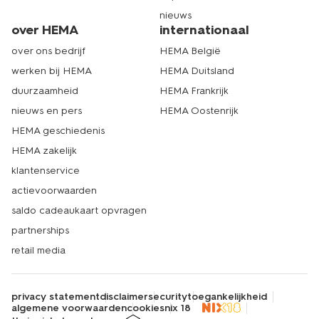
nieuws
over HEMA
internationaal
over ons bedrijf
HEMA België
werken bij HEMA
HEMA Duitsland
duurzaamheid
HEMA Frankrijk
nieuws en pers
HEMA Oostenrijk
HEMA geschiedenis
HEMA zakelijk
klantenservice
actievoorwaarden
saldo cadeaukaart opvragen
partnerships
retail media
privacy statement
disclaimer
security
toegankelijkheid
algemene voorwaarden
cookies
nix 18