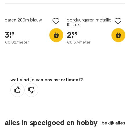
2+1 gratis
met je HEMA pas
garen 200m blauw
borduurgaren metallic 8m -
10 stuks
3
.
2
.
19
99
€
0
.
02
/meter
€
0
.
37
/meter
wat vind je van ons assortiment?
alles in speelgoed en hobby
bekijk alles