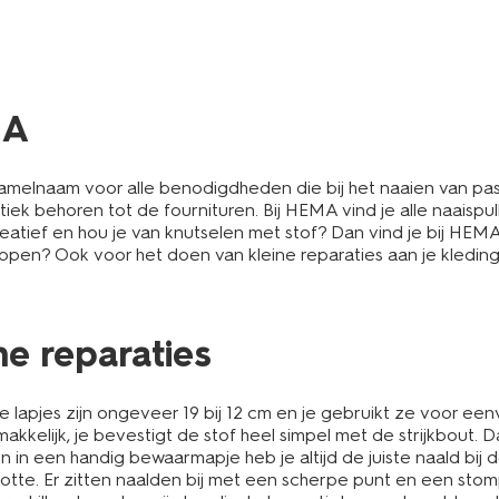
MA
amelnaam voor alle benodigdheden die bij het naaien van pas 
iek behoren tot de fournituren. Bij HEMA vind je alle naaispu
reatief en hou je van knutselen met stof? Dan vind je bij HEM
ppen? Ook voor het doen van kleine reparaties aan je kleding
ine reparaties
e lapjes zijn ongeveer 19 bij 12 cm en je gebruikt ze voor ee
akkelijk, je bevestigt de stof heel simpel met de strijkbout. D
 in een handig bewaarmapje heb je altijd de juiste naald bij 
otte. Er zitten naalden bij met een scherpe punt en een stom