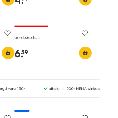
4
.
2+1 gratis
met je HEMA pas
borduurschaar
6
.
59
orgd vanaf 30.-
afhalen in 500+ HEMA winkels
nieuw