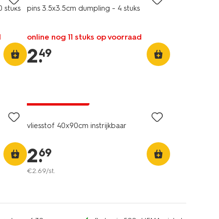
0 stuks
pins 3.5x3.5cm dumpling - 4 stuks
d
online nog 11 stuks op voorraad
2
.
49
2+1 gratis
met je HEMA pas
vliesstof 40x90cm instrijkbaar
2
.
69
€
2
.
69
/st.