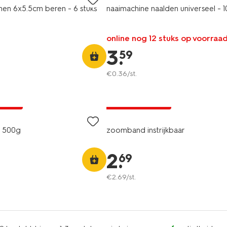
men 6x5.5cm beren - 6 stuks
naaimachine naalden universeel - 1
online nog 12 stuks op voorraa
3
.
59
€
0
.
36
/st.
2+1 gratis
A pas
met je HEMA pas
l 500g
zoomband instrijkbaar
2
.
69
€
2
.
69
/st.