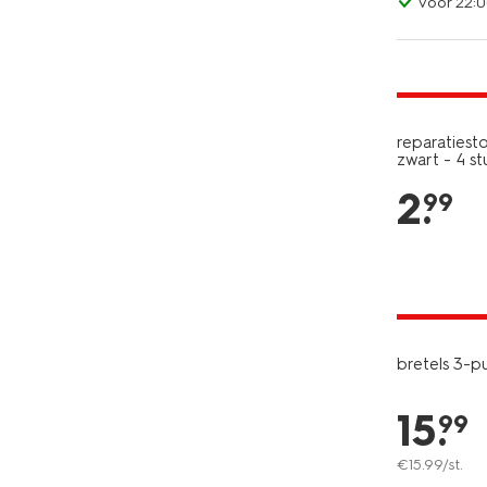
voor 22:0
2+1 gratis
met je HEM
reparatiesto
zwart - 4 st
2
.
99
2+1 gratis
met je HEM
bretels 3-p
15
.
99
€
15
.
99
/st.