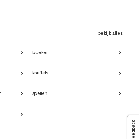
bekijk alles
boeken
knuffels
n
spellen
Feedback