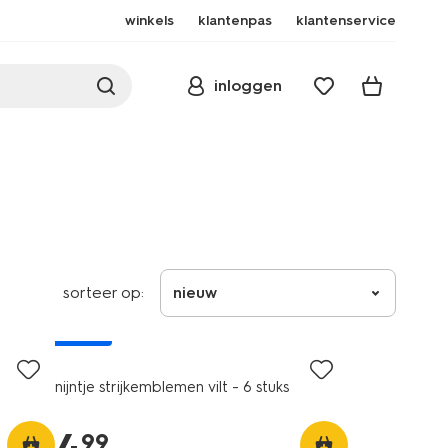
winkels
klantenpas
klantenservice
inloggen
sorteer op:
nieuw
nieuw
nijntje strijkemblemen vilt - 6 stuks
99