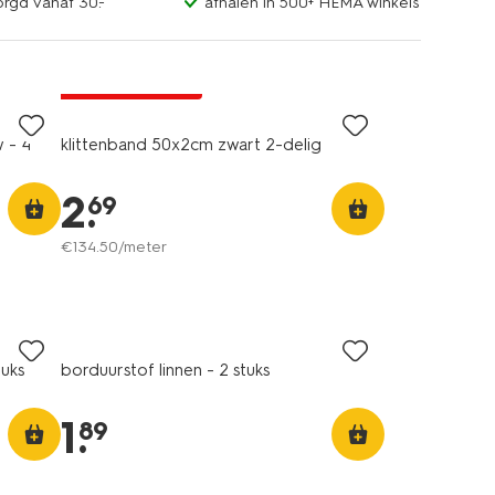
orgd vanaf 30.-
afhalen in 500+ HEMA winkels
2+1 gratis
met je HEMA pas
 - 4
klittenband 50x2cm zwart 2-delig
2
.
69
€
134
.
50
/meter
tuks
borduurstof linnen - 2 stuks
1
.
89