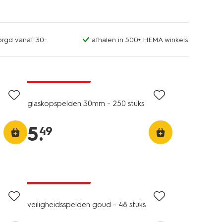
orgd vanaf 30.-
afhalen in 500+ HEMA winkels
2+1 gratis
met je HEMA pas
glaskopspelden 30mm - 250 stuks
5
.
49
2+1 gratis
met je HEMA pas
veiligheidsspelden goud - 48 stuks