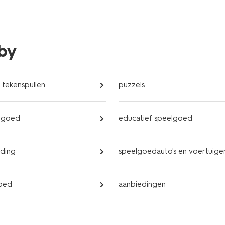
bby
n tekenspullen
puzzels
lgoed
educatief speelgoed
eding
speelgoedauto's en voertuige
oed
aanbiedingen