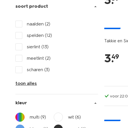
3
.
soort product
naalden
(2)
nieuw
spelden
(12)
Takkie en Si
sierlint
(13)
3
.
49
meetlint
(2)
scharen
(3)
toon alles
voor 22:0
kleur
multi
(9)
wit
(6)
nieuw