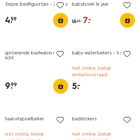
Siepie badfiguurtjes - 2 stuks
babyboek 1e jaar
4
.
7
.
–
59
13
.
49
laag geprijsd
sproeiende badwalvis met
baby waterbekers - 4 stuks
licht
niet online, bekijk
winkelvoorraad
9
.
5
.
–
99
2+1 gratis
haaruitspoelbeker
badstickers
niet online, bekijk
niet online, bekijk