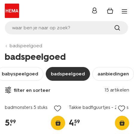
inloggen
waar ben je naar op zoek?
badspeelgoed
badspeelgoed
babyspeelgoed
badspeelgoed
aanbiedingen
15 artikelen
filter en sorteer
2+1 gratis
badmonsters 5 stuks
Takkie badfiguurtjes - 2 stuks
5
.
4
.
99
59