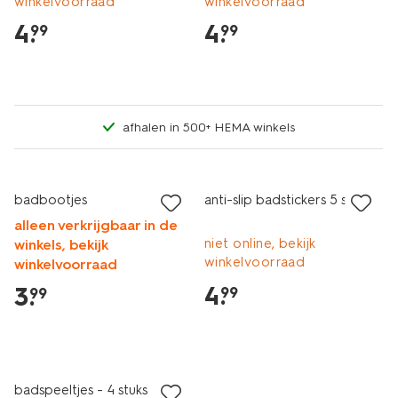
winkelvoorraad
winkelvoorraad
4
.
4
.
99
99
afhalen in 500+ HEMA winkels
4 stuks
2+1 gratis
badbootjes
anti-slip badstickers 5 stuks
alleen verkrijgbaar in de
niet online, bekijk
winkels, bekijk
winkelvoorraad
winkelvoorraad
4
.
3
.
99
99
4 stuks
badspeeltjes - 4 stuks