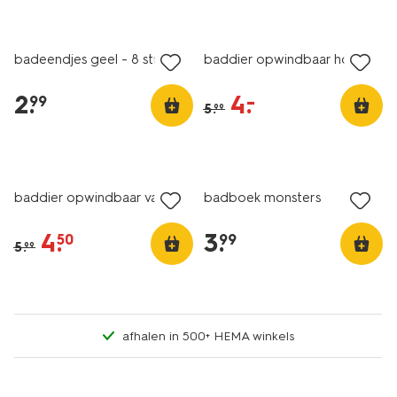
sale
badeendjes geel - 8 stuks
baddier opwindbaar hond
2
.
4
.
–
99
5
.
99
sale
2+1 gratis
baddier opwindbaar varken
badboek monsters
4
.
3
.
50
99
5
.
99
afhalen in 500+ HEMA winkels
korting