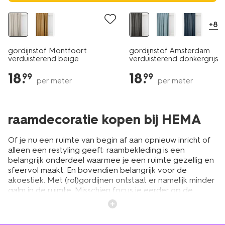
+8
gordijnstof Montfoort
gordijnstof Amsterdam
verduisterend beige
verduisterend donkergrijs
18
.
18
.
99
99
per meter
per meter
raamdecoratie kopen bij HEMA
Of je nu een ruimte van begin af aan opnieuw inricht of
alleen een restyling geeft: raambekleding is een
belangrijk onderdeel waarmee je een ruimte gezellig en
sfeervol maakt. En bovendien belangrijk voor de
akoestiek. Met (rol)gordijnen ontstaat er namelijk minder
galm in de ruimte. Misschien focus je eerder op de
wanden of vloer, maar raamdecoratie bepaalt net zo
goed de uitstraling van jouw ruimte. Of je nu
lichtdoorlatende gordijnen wil of liever verduisterende,