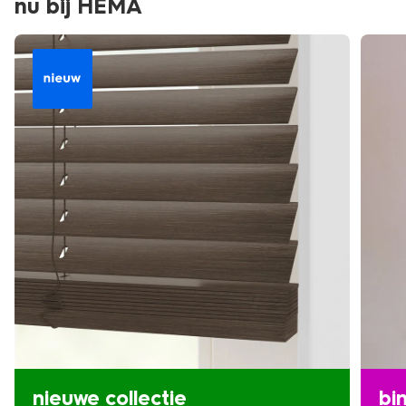
nu bij HEMA
nieuwe collectie
bi