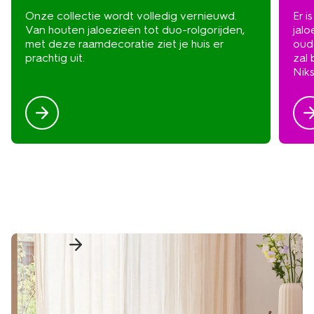
Onze collectie wordt volledig vernieuwd.
Er i
Van houten jaloezieën tot duo-rolgorijden,
jalo
met deze raamdecoratie ziet je huis er
oude
prachtig uit.
zal 
Nik