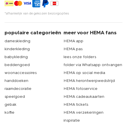
*afhankelijk van de gekozen bezorgopties
populaire categorieën
meer voor HEMA fans
dameskleding
HEMA app
kinderkleding
HEMA pas
babykleding
lees onze folders
beddengoed
folder via Whatsapp ontvangen
woonaccessoires
HEMA op social media
handdoeken
HEMA herontwerpwedstrijd
raamdecoratie
HEMA fotoservice
speelgoed
HEMA cadeaukaarten
gebak
HEMA tickets
koffie
HEMA verzekeringen
inspiratie