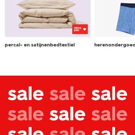
percal- en satijnenbedtextiel
herenondergoe