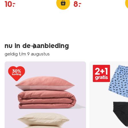
10
.
8
.
–
–
nu in de aanbieding
geldig t/m 9 augustus