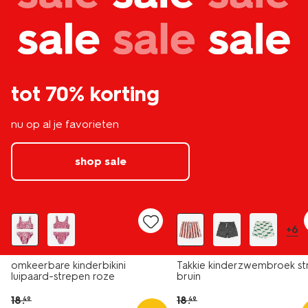
tot 70% korting
nu op al je favorieten
shop sale
sale
sale
+6
omkeerbare kinderbikini
Takkie kinderzwembroek st
luipaard-strepen roze
bruin
18
.
18
.
49
49