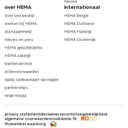
nieuws
over HEMA
internationaal
over ons bedrijf
HEMA België
werken bij HEMA
HEMA Duitsland
duurzaamheid
HEMA Frankrijk
nieuws en pers
HEMA Oostenrijk
HEMA geschiedenis
HEMA zakelijk
klantenservice
actievoorwaarden
saldo cadeaukaart opvragen
partnerships
retail media
privacy statement
disclaimer
security
toegankelijkheid
algemene voorwaarden
cookies
nix 18
thuiswinkel waarborg