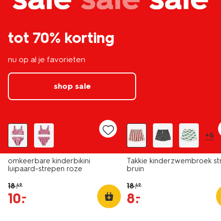
tot 70% korting
nu op al je favorieten
shop sale
sale
sale
+6
omkeerbare kinderbikini
Takkie kinderzwembroek st
luipaard-strepen roze
bruin
18
.
18
.
49
49
10
.
8
.
–
–