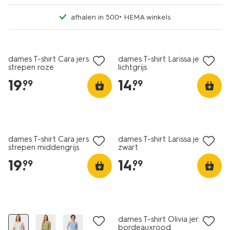
afhalen in 500+ HEMA winkels
nieuw
essential
dames T-shirt Cara jersey
dames T-shirt Larissa jersey
strepen roze
lichtgrijs
19
.
14
.
99
99
nieuw
essential
dames T-shirt Cara jersey
dames T-shirt Larissa jersey
strepen middengrijs
zwart
19
.
14
.
99
99
nieuw
nieuw
dames T-shirt Olivia jersey
bordeauxrood