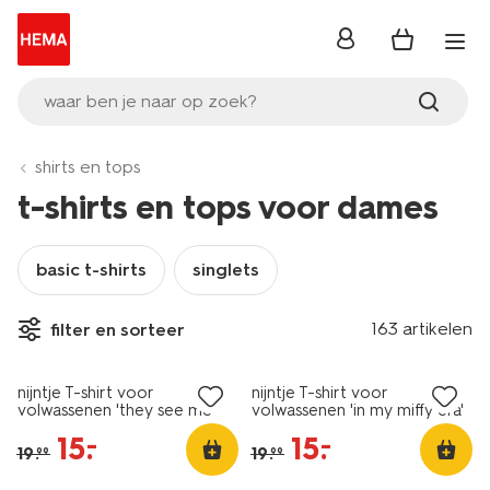
inloggen
waar ben je naar op zoek?
shirts en tops
t-shirts en tops voor dames
basic t-shirts
singlets
nieuw
nieuw
163 artikelen
filter en sorteer
sale
sale
nijntje T-shirt voor
nijntje T-shirt voor
volwassenen 'they see me
volwassenen 'in my miffy era'
rolling' wit
wit
15
.
15
.
–
–
19
.
19
.
99
99
nieuw
nieuw