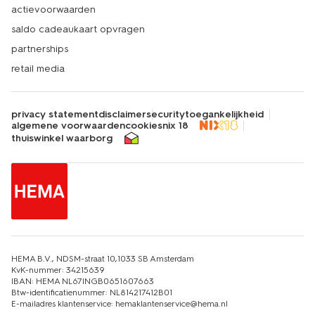
actievoorwaarden
saldo cadeaukaart opvragen
partnerships
retail media
privacy statement
disclaimer
security
toegankelijkheid
algemene voorwaarden
cookies
nix 18
thuiswinkel waarborg
HEMA B.V., NDSM-straat 10,1033 SB Amsterdam
KvK-nummer: 34215639
IBAN: HEMA NL67INGB0651607663
Btw-identificatienummer: NL814217412B01
E-mailadres klantenservice: hemaklantenservice@hema.nl