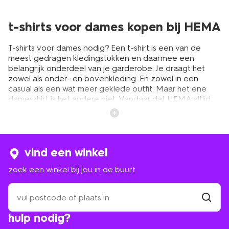
t-shirts voor dames kopen bij HEMA
T-shirts voor dames nodig? Een t-shirt is een van de
meest gedragen kledingstukken en daarmee een
belangrijk onderdeel van je garderobe. Je draagt het
zowel als onder- en bovenkleding. En zowel in een
casual als een wat meer geklede outfit. Maar het ene
damesshirt is het andere niet. Vandaar dat HEMA altijd
een uitgebreide collectie t-shirts en tops voor dames
heeft om uit te kiezen. Aangesloten of ruim, kort of lang.
Een effen kleur of een printje. Het is maar net waar jij de
voorkeur aan geeft en waar je het mee combineert.
vind een winkel
zoek een winkel bij jou in de buurt
leuke tops voor dames voor alle
gelegenheden
zoek
een
winkel
vind
HEMA heeft elk seizoen weer een nieuwe collectie
hulp nodig?
winkel
bij
damesshirts en tops. Zoek je echt een dames t-shirt met
jou