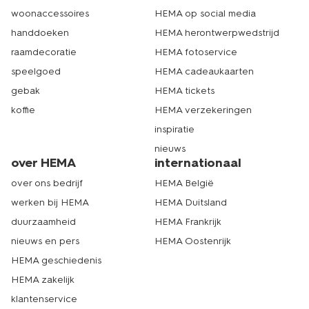
woonaccessoires
HEMA op social media
handdoeken
HEMA herontwerpwedstrijd
raamdecoratie
HEMA fotoservice
speelgoed
HEMA cadeaukaarten
gebak
HEMA tickets
koffie
HEMA verzekeringen
inspiratie
nieuws
over HEMA
internationaal
over ons bedrijf
HEMA België
werken bij HEMA
HEMA Duitsland
duurzaamheid
HEMA Frankrijk
nieuws en pers
HEMA Oostenrijk
HEMA geschiedenis
HEMA zakelijk
klantenservice