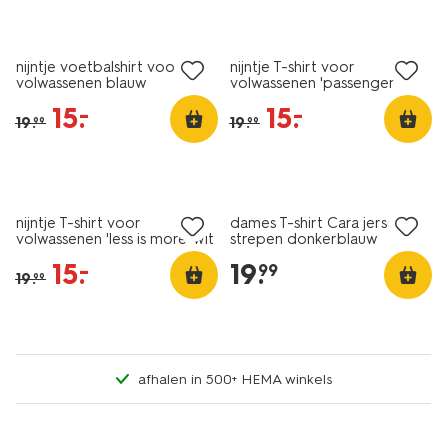
sale
sale
nijntje voetbalshirt voor
nijntje T-shirt voor
volwassenen blauw
volwassenen 'passenger
princess' wit
15
.
15
.
–
–
19
.
19
.
99
99
nieuw
sale
nieuw
nijntje T-shirt voor
dames T-shirt Cara jersey
volwassenen 'less is more' wit
strepen donkerblauw
15
.
19
.
–
99
19
.
99
afhalen in 500+ HEMA winkels
essential
korting
nieuw