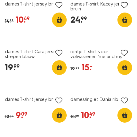
dames T-shirt jersey bruin
dames T-shirt Kacey jersey
bruin
10
.
24
.
49
99
14
.
99
nieuw
nieuw
sale
dames T-shirt Cara jersey
nijntje T-shirt voor
strepen blauw
volwassenen 'me and my
fans' wit
19
.
15
.
–
99
19
.
99
essential
nieuw
korting
sale
dames T-shirt jersey bruin
damessinglet Dania rib roze
9
.
10
.
09
49
12
.
14
.
99
99