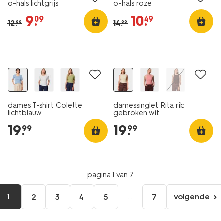
o-hals lichtgrijs
o-hals roze
9
.
10
.
09
49
12
.
14
.
99
99
nieuw
nieuw
dames T-shirt Colette
damessinglet Rita rib
lichtblauw
gebroken wit
19
.
19
.
99
99
pagina 1 van 7
1
...
volgende
2
3
4
5
7
volgen
pagina