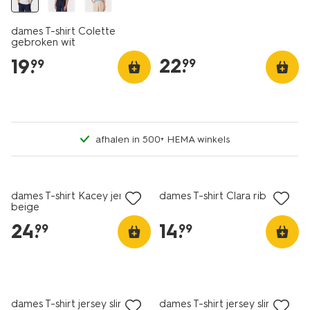
dames T-shirt Colette
gebroken wit
22
.
19
.
99
99
afhalen in 500+ HEMA winkels
nieuw
nieuw
dames T-shirt Kacey jersey
dames T-shirt Clara rib bruin
beige
24
.
14
.
99
99
essential
essential
korting
korting
dames T-shirt jersey slim fit
dames T-shirt jersey slim fit