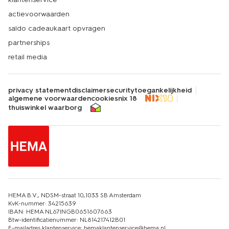
actievoorwaarden
saldo cadeaukaart opvragen
partnerships
retail media
privacy statement
disclaimer
security
toegankelijkheid
algemene voorwaarden
cookies
nix 18
thuiswinkel waarborg
HEMA B.V., NDSM-straat 10,1033 SB Amsterdam
KvK-nummer: 34215639
IBAN: HEMA NL67INGB0651607663
Btw-identificatienummer: NL814217412B01
E-mailadres klantenservice: hemaklantenservice@hema.nl