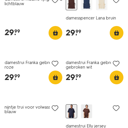
lichtblauw
damesspencer Lana bruin
29
.
29
.
99
99
nieuw
nieuw
damestrui Franka gebreid
damestrui Franka gebreid
roze
gebroken wit
29
.
29
.
99
99
nieuw
nieuw
nijntje trui voor volwassenen
blauw
damestrui Elly jersey