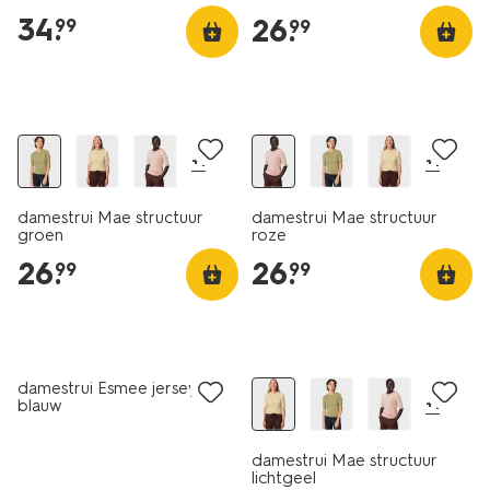
34
.
26
.
99
99
nieuw
nieuw
+1
+1
damestrui Mae structuur
damestrui Mae structuur
groen
roze
26
.
26
.
99
99
nieuw
nieuw
damestrui Esmee jersey
+1
blauw
damestrui Mae structuur
lichtgeel