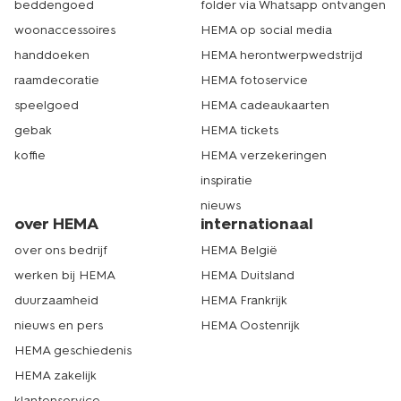
beddengoed
folder via Whatsapp ontvangen
shop een sweatshirt voor dames
woonaccessoires
HEMA op social media
online op hema.nl
handdoeken
HEMA herontwerpwedstrijd
raamdecoratie
HEMA fotoservice
Op zoek naar andere
winteraccessoires voor dames
?
speelgoed
HEMA cadeaukaarten
Wat dacht je van een fijne damessjaal, damesmuts of
een paar dameshandschoenen? Hiermee ben je in een
gebak
HEMA tickets
handomdraai klaar om buiten de kou te trotseren. En met
koffie
HEMA verzekeringen
onze
pluizenrollers
houd je deze pluisvrij, wel zo handig.
Kom langs in de winkel of shop damestruien en andere
inspiratie
producten om je warm te houden op hema.nl. Wij zorgen
nieuws
er dan voor dat je je bestelling zo snel mogelijk thuis
over HEMA
internationaal
ontvangt. Op naar een heerlijke winter! Echt HEMA.
over ons bedrijf
HEMA België
werken bij HEMA
HEMA Duitsland
duurzaamheid
HEMA Frankrijk
nieuws en pers
HEMA Oostenrijk
HEMA geschiedenis
HEMA zakelijk
klantenservice