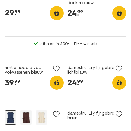
donkerblauw
29
.
24
.
99
99
afhalen in 500+ HEMA winkels
nieuw
nieuw
nijntje hoodie voor
damestrui Lily fijngebreid
volwassenen blauw
lichtblauw
39
.
24
.
99
99
nieuw
nieuw
damestrui Lily fijngebreid
bruin