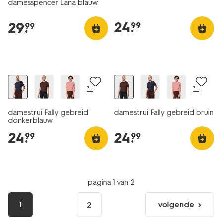
damesspencer Lana blauw
24
.
29
.
99
99
nieuw
nieuw
+1
+1
damestrui Fally gebreid
damestrui Fally gebreid bruin
donkerblauw
24
.
24
.
99
99
pagina 1 van 2
1
volgende
2
volgende
pagina