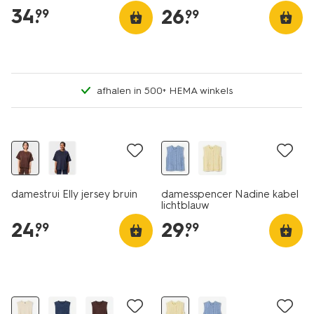
34
.
26
.
99
99
afhalen in 500+ HEMA winkels
nieuw
nieuw
damestrui Elly jersey bruin
damesspencer Nadine kabel
lichtblauw
24
.
29
.
99
99
nieuw
nieuw