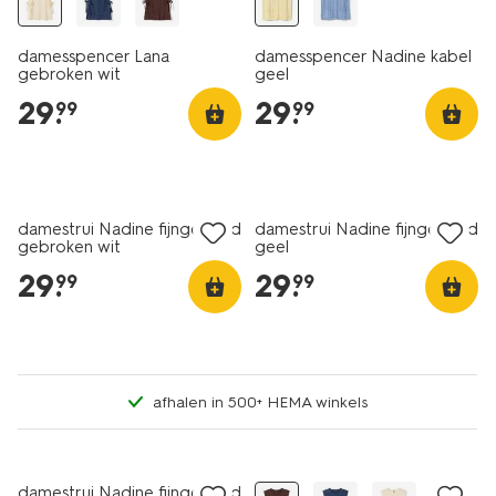
damesspencer Lana
damesspencer Nadine kabel
gebroken wit
geel
29
.
29
.
99
99
nieuw
nieuw
damestrui Nadine fijngebreid
damestrui Nadine fijngebreid
gebroken wit
geel
29
.
29
.
99
99
afhalen in 500+ HEMA winkels
nieuw
nieuw
damestrui Nadine fijngebreid