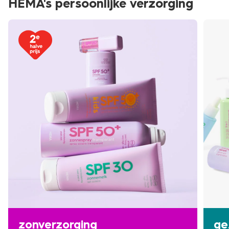
HEMA's persoonlijke verzorging
zonverzorging
ge