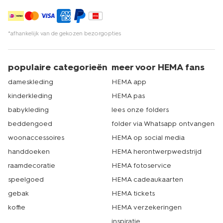
*afhankelijk van de gekozen bezorgopties
populaire categorieën
meer voor HEMA fans
dameskleding
HEMA app
kinderkleding
HEMA pas
babykleding
lees onze folders
beddengoed
folder via Whatsapp ontvangen
woonaccessoires
HEMA op social media
handdoeken
HEMA herontwerpwedstrijd
raamdecoratie
HEMA fotoservice
speelgoed
HEMA cadeaukaarten
gebak
HEMA tickets
koffie
HEMA verzekeringen
inspiratie