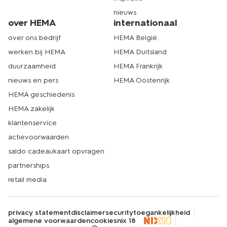
nieuws
over HEMA
internationaal
over ons bedrijf
HEMA België
werken bij HEMA
HEMA Duitsland
duurzaamheid
HEMA Frankrijk
nieuws en pers
HEMA Oostenrijk
HEMA geschiedenis
HEMA zakelijk
klantenservice
actievoorwaarden
saldo cadeaukaart opvragen
partnerships
retail media
privacy statement
disclaimer
security
toegankelijkheid
algemene voorwaarden
cookies
nix 18