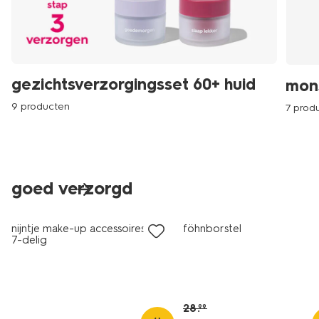
gezichtsverzorgingsset 60+ huid
mons
9 producten
7 prod
goed verzorgd
nieuw
sale
nijntje make-up accessoires box
föhnborstel
7-delig
28
.
99