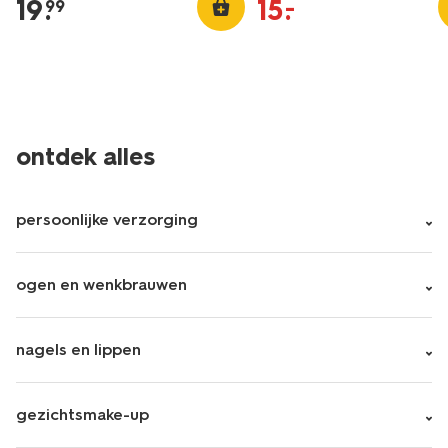
19
.
15
.
–
99
ontdek alles
persoonlijke verzorging
ogen en wenkbrauwen
nagels en lippen
gezichtsmake-up