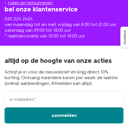
buurt
ruilen en retourneren
bel onze klantenservice
020 224 2424
van maandag tot en met vrijdag van 8.30 tot 21.00 uur
zaterdag van 09.00 tot 18.00 uur
Feedback
* raamdecoratie van 10.00 tot 18.00 uur
altijd op de hoogte van onze acties
Schrijf je in voor de nieuwsbrief en krijg direct 10%
korting. Ontvang meerdere keren per week de laatste
(online) aanbiedingen. Afmelden kan altijd.
e-
mailadres
aanmelden