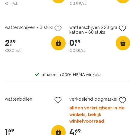
€
1
.
–
/st.
€
3
.
99
/st.
wattenschijven - 3 stuks
wattenschijven 220 grams
katoen - 80 stuks
2
.
0
.
39
99
€
0
.
01
/st.
€
0
.
01
/st.
afhalen in 500+ HEMA winkels
wattenbollen
verkoelend oogmasker
alleen verkrijgbaar in de
winkels, bekijk
winkelvoorraad
1
.
4
.
69
69