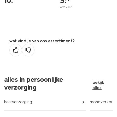
10
.
3
.
€
2
.
–
/st.
wat vind je van ons assortiment?
alles in persoonlijke
bekijk
verzorging
alles
haarverzorging
mondverzorgi