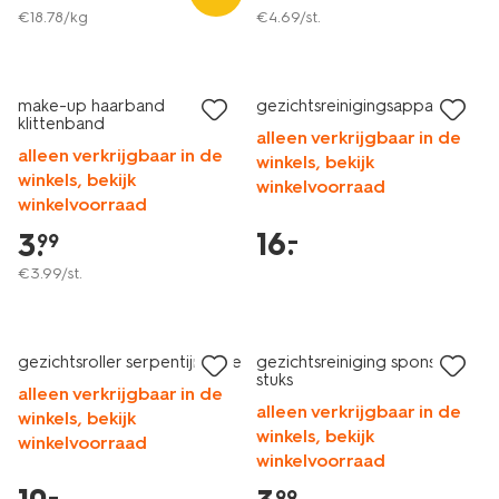
€
18
.
78
/kg
€
4
.
69
/st.
laag geprijsd
make-up haarband
gezichtsreinigingsapparaat
klittenband
alleen verkrijgbaar in de
alleen verkrijgbaar in de
winkels, bekijk
winkels, bekijk
winkelvoorraad
winkelvoorraad
16
.
–
3
.
99
€
3
.
99
/st.
laag geprijsd
gezichtsroller serpentijn roze
gezichtsreiniging spons - 2
stuks
alleen verkrijgbaar in de
alleen verkrijgbaar in de
winkels, bekijk
winkels, bekijk
winkelvoorraad
winkelvoorraad
–
99