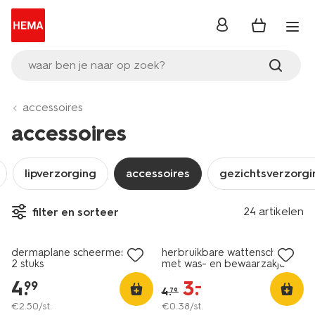
inloggen
waar ben je naar op zoek?
accessoires
accessoires
lipverzorging
accessoires
gezichtsverzorgi
24 artikelen
filter en sorteer
nieuw
sale
dermaplane scheermesjes -
herbruikbare wattenschijfjes
2 stuks
met was- en bewaarzakje
Ø8cm - 8 stuks
4
.
3
.
–
99
4
.
79
€
2
.
50
/st.
€
0
.
38
/st.