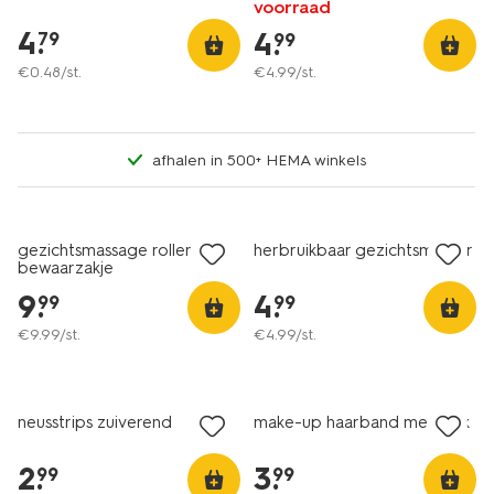
voorraad
4
.
4
.
79
99
€
0
.
48
/st.
€
4
.
99
/st.
afhalen in 500+ HEMA winkels
gezichtsmassage roller met
herbruikbaar gezichtsmasker
bewaarzakje
9
.
4
.
99
99
€
9
.
99
/st.
€
4
.
99
/st.
vegan
neusstrips zuiverend
make-up haarband met strik
2
.
3
.
99
99