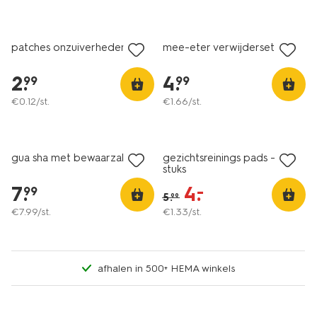
vegan
patches onzuiverheden
mee-eter verwijderset
2
.
4
.
99
99
€
0
.
12
/st.
€
1
.
66
/st.
sale
gua sha met bewaarzakje
gezichtsreinings pads - 3
stuks
7
.
4
.
–
99
5
.
99
€
7
.
99
/st.
€
1
.
33
/st.
afhalen in 500+ HEMA winkels