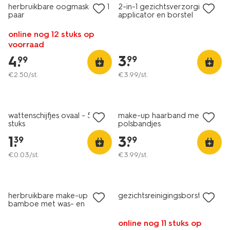
herbruikbare oogmaskers - 1
2-in-1 gezichtsverzorging
paar
applicator en borstel
online nog 12 stuks op
voorraad
3
.
4
.
99
99
€
2
.
50
/st.
€
3
.
99
/st.
wattenschijfjes ovaal - 50
make-up haarband met
stuks
polsbandjes
1
.
3
.
39
99
€
0
.
03
/st.
€
3
.
99
/st.
herbruikbare make-up pads
gezichtsreinigingsborstel
bamboe met was- en
bewaarzakje Ø8cm - 10 stuks
online nog 11 stuks op