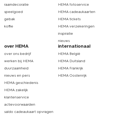
raamdecoratie
HEMA fotoservice
speelgoed
HEMA cadeaukaarten
gebak
HEMA tickets
koffie
HEMA verzekeringen
inspiratie
nieuws
over HEMA
internationaal
over ons bedrijf
HEMA België
werken bij HEMA
HEMA Duitsland
duurzaamheid
HEMA Frankrijk
nieuws en pers
HEMA Oostenrijk
HEMA geschiedenis
HEMA zakelijk
klantenservice
actievoorwaarden
saldo cadeaukaart opvragen