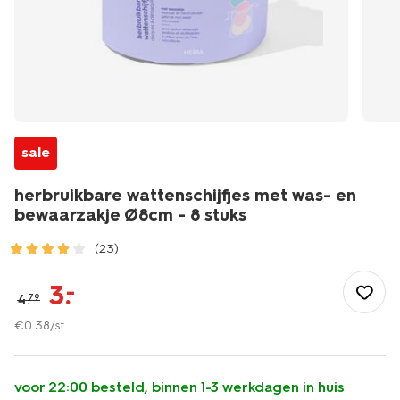
sale
herbruikbare wattenschijfjes met was- en
bewaarzakje Ø8cm - 8 stuks
(23)
/mooi-
gezond/persoonlijke-
3
.
–
4
.
79
verzorging/gezichtsverzorging/accessoires/herbruikbare-
wattenschijfjes-
€
0
.
38
/st.
met-
was-
-
voor 22:00 besteld, binnen 1-3 werkdagen in huis
en-