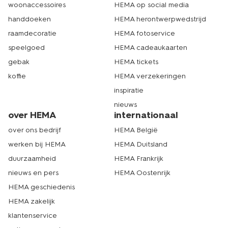
woonaccessoires
HEMA op social media
handdoeken
HEMA herontwerpwedstrijd
raamdecoratie
HEMA fotoservice
speelgoed
HEMA cadeaukaarten
gebak
HEMA tickets
koffie
HEMA verzekeringen
inspiratie
nieuws
over HEMA
internationaal
over ons bedrijf
HEMA België
werken bij HEMA
HEMA Duitsland
duurzaamheid
HEMA Frankrijk
nieuws en pers
HEMA Oostenrijk
HEMA geschiedenis
HEMA zakelijk
klantenservice