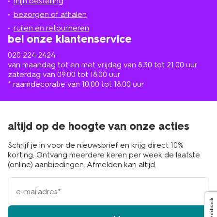
mijn bestelling
in
de
bezorgen of afhalen
buurt
ruilen en retourneren
bel onze klantenservice
020 224 2424
van maandag tot en met vrijdag van 8.30 tot 21.00 uur
zaterdag van 09.00 tot 18.00 uur
* raamdecoratie van 10.00 tot 18.00 uur
altijd op de hoogte van onze acties
Schrijf je in voor de nieuwsbrief en krijg direct 10%
korting. Ontvang meerdere keren per week de laatste
(online) aanbiedingen. Afmelden kan altijd.
e-
mailadres
Feedback