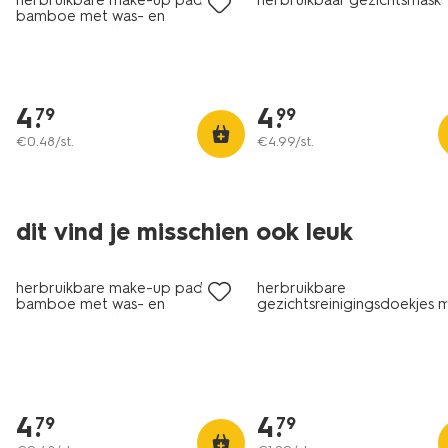
herbruikbare make-up pads
herbruikbaar gezichtsmask
bamboe met was- en
bewaarzakje Ø8cm - 10 stuks
4
.
4
.
79
99
€
0
.
48
/st.
€
4
.
99
/st.
dit vind je misschien ook leuk
herbruikbare make-up pads
herbruikbare
bamboe met was- en
gezichtsreinigingsdoekjes 
bewaarzakje Ø8cm - 10 stuks
was- en bewaarzakje 8cm -
stuks
4
.
4
.
79
79