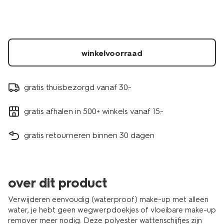
bewaarzakje-
8cm-
-
-8-
stuks-
winkelvoorraad
11500015.html
gratis thuisbezorgd vanaf 30.-
gratis afhalen in 500+ winkels vanaf 15.-
gratis retourneren binnen 30 dagen
over dit product
Verwijderen eenvoudig (waterproof) make-up met alleen
water, je hebt geen wegwerpdoekjes of vloeibare make-up
remover meer nodig. Deze polyester wattenschijfjes zijn