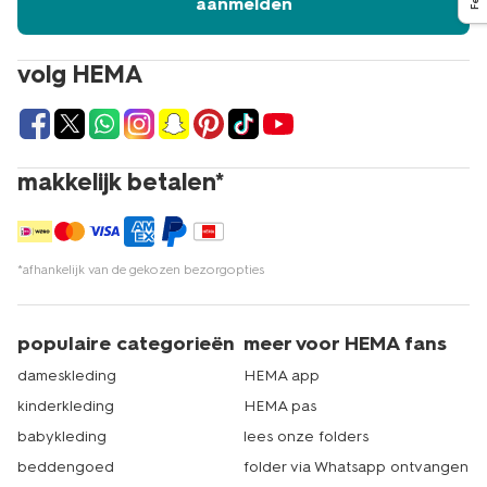
aanmelden
volg HEMA
makkelijk betalen*
*afhankelijk van de gekozen bezorgopties
populaire categorieën
meer voor HEMA fans
dameskleding
HEMA app
kinderkleding
HEMA pas
babykleding
lees onze folders
beddengoed
folder via Whatsapp ontvangen