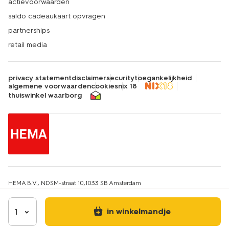
actievoorwaarden
saldo cadeaukaart opvragen
partnerships
retail media
privacy statement
disclaimer
security
toegankelijkheid
algemene voorwaarden
cookies
nix 18
thuiswinkel waarborg
HEMA B.V., NDSM-straat 10,1033 SB Amsterdam
KvK-nummer: 34215639
IBAN: HEMA NL67INGB0651607663
Btw-identificatienummer: NL814217412B01
in winkelmandje
1
E-mailadres klantenservice: hemaklantenservice@hema.nl