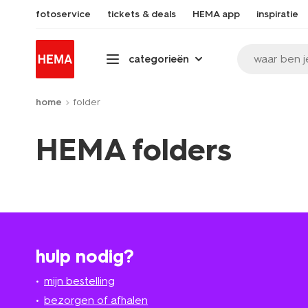
fotoservice
tickets & deals
HEMA app
inspiratie
waar ben j
categorieën
home
folder
HEMA folders
hulp nodig?
mijn bestelling
bezorgen of afhalen