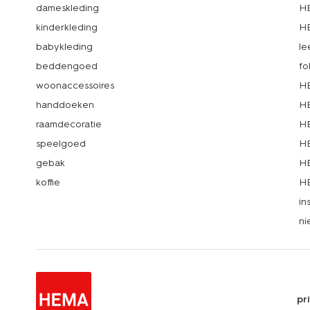
dameskleding
H
kinderkleding
H
babykleding
le
beddengoed
fo
woonaccessoires
HE
handdoeken
HE
raamdecoratie
HE
speelgoed
HE
gebak
HE
koffie
HE
in
ni
pr