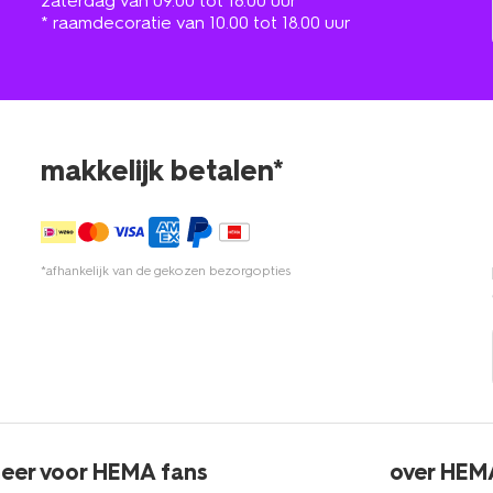
zaterdag van 09.00 tot 18.00 uur
* raamdecoratie van 10.00 tot 18.00 uur
makkelijk betalen*
*afhankelijk van de gekozen bezorgopties
eer voor HEMA fans
over HEM