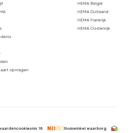
jf
HEMA België
EMA
HEMA Duitsland
d
HEMA Frankrijk
s
HEMA Oostenrijk
denis
e
rden
kaart opvragen
waarden
cookies
nix 18
thuiswinkel waarborg