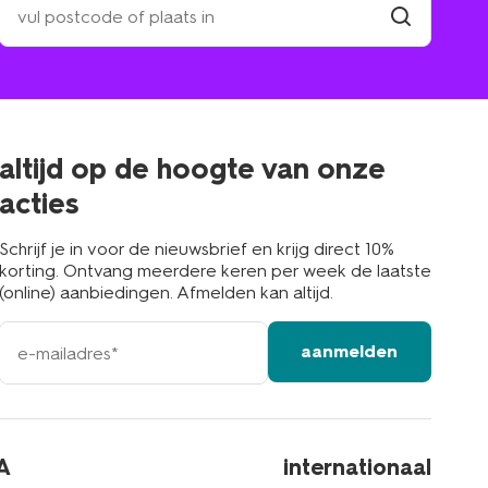
een
winkel
vind
winkel
bij
jou
in
de
buurt
altijd op de hoogte van onze
acties
Schrijf je in voor de nieuwsbrief en krijg direct 10%
korting. Ontvang meerdere keren per week de laatste
(online) aanbiedingen. Afmelden kan altijd.
e-
aanmelden
mailadres
A
internationaal