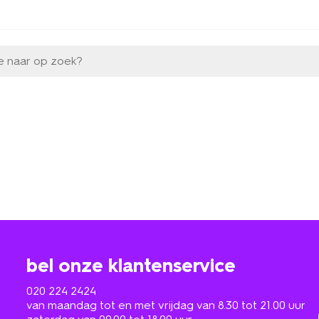
e naar op zoek?
bel onze klantenservice
020 224 2424
van maandag tot en met vrijdag van 8.30 tot 21.00 uur