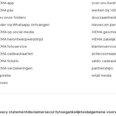
EMA app
over ons bedri
EMA pas
werken bij H
es onze folders
duurzaamhei
lder via Whatsapp ontvangen
nieuws en per
MA op social media
HEMA geschie
MA herontwerpwedstrijd
HEMA zakelijk
MA fotoservice
klantenservic
MA cadeaukaarten
actievoorwaa
MA tickets
saldo cadeau
MA verzekeringen
partnerships
spiratie
retail media
euws
ivacy statement
disclaimer
security
toegankelijkheid
algemene voor