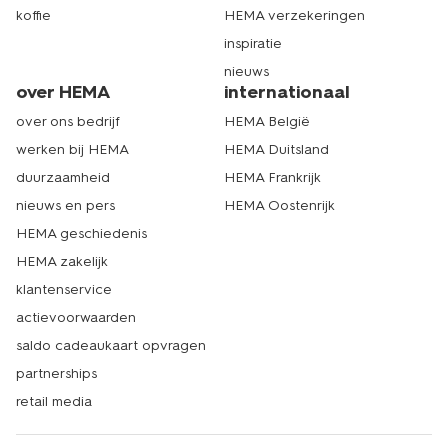
koffie
HEMA verzekeringen
inspiratie
nieuws
over HEMA
internationaal
over ons bedrijf
HEMA België
werken bij HEMA
HEMA Duitsland
duurzaamheid
HEMA Frankrijk
nieuws en pers
HEMA Oostenrijk
HEMA geschiedenis
HEMA zakelijk
klantenservice
actievoorwaarden
saldo cadeaukaart opvragen
partnerships
retail media