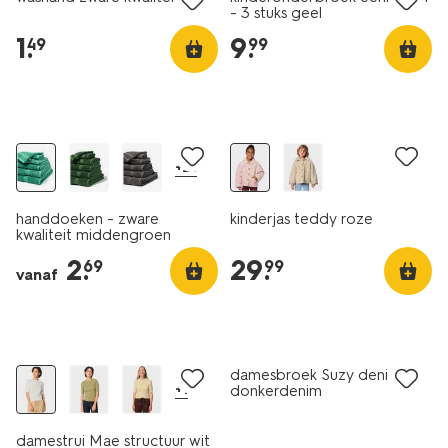
- 3 stuks geel
1
.
9
.
49
99
nieuw
nieuw
+21
handdoeken - zware
kinderjas teddy roze
kwaliteit middengroen
2
.
29
.
69
99
vanaf
nieuw
korting
nieuw
damesbroek Suzy denim
+1
donkerdenim
damestrui Mae structuur wit