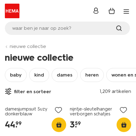
inloggen
waar ben je naar op zoek?
nieuwe collectie
nieuwe collectie
baby
kind
dames
heren
wonen en 
1,209 artikelen
filter en sorteer
nieuw
nieuw
damesjumpsuit Suzy
nijntje-sleutelhanger
donkerblauw
verborgen schatjes
44
.
3
.
99
59