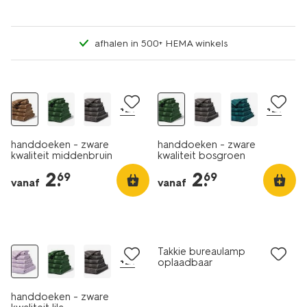
afhalen in 500+ HEMA winkels
nieuw
nieuw
+21
+21
handdoeken - zware
handdoeken - zware
kwaliteit middenbruin
kwaliteit bosgroen
2
.
2
.
69
69
vanaf
vanaf
nieuw
laag geprijsd
nieuw
Takkie bureaulamp
+21
oplaadbaar
handdoeken - zware