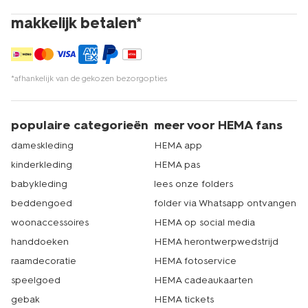
makkelijk betalen*
*afhankelijk van de gekozen bezorgopties
populaire categorieën
meer voor HEMA fans
dameskleding
HEMA app
kinderkleding
HEMA pas
babykleding
lees onze folders
beddengoed
folder via Whatsapp ontvangen
woonaccessoires
HEMA op social media
handdoeken
HEMA herontwerpwedstrijd
raamdecoratie
HEMA fotoservice
speelgoed
HEMA cadeaukaarten
gebak
HEMA tickets