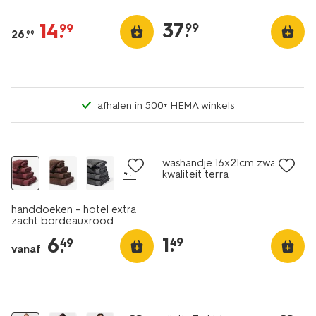
37
.
14
.
99
99
26
.
99
afhalen in 500+ HEMA winkels
nieuw
nieuw
washandje 16x21cm zware
+8
kwaliteit terra
handdoeken - hotel extra
zacht bordeauxrood
1
.
6
.
49
49
vanaf
nieuw
nieuw
korting
sale