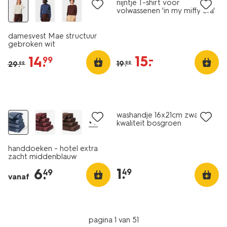
nijntje T-shirt voor
volwassenen 'in my miffy era'
wit
damesvest Mae structuur
gebroken wit
15
.
–
14
.
99
19
.
29
.
99
99
nieuw
nieuw
washandje 16x21cm zware
+8
kwaliteit bosgroen
handdoeken - hotel extra
zacht middenblauw
1
.
6
.
49
49
vanaf
pagina 1 van 51