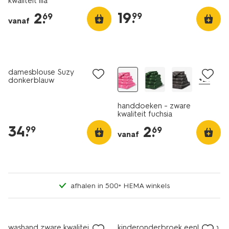
kwaliteit lila
19
.
2
.
99
69
vanaf
nieuw
nieuw
damesblouse Suzy
+21
donkerblauw
handdoeken - zware
kwaliteit fuchsia
34
.
2
.
99
69
vanaf
afhalen in 500+ HEMA winkels
nieuw
nieuw
washand zware kwaliteit lila
kinderonderbroek eenhoorn