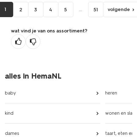
1
...
volgende
2
3
4
5
51
volgen
pagina
wat vind je van ons assortiment?
alles in HemaNL
baby
heren
kind
wonen en slap
dames
taart, eten en 