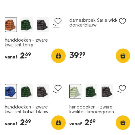
nieuw
nieuw
damesbroek Sarie wide fit
+21
donkerblauw
handdoeken - zware
kwaliteit terra
39
.
2
.
99
69
vanaf
nieuw
nieuw
+21
+21
handdoeken - zware
handdoeken - zware
kwaliteit kobaltblauw
kwaliteit limoengroen
2
.
2
.
69
69
vanaf
vanaf